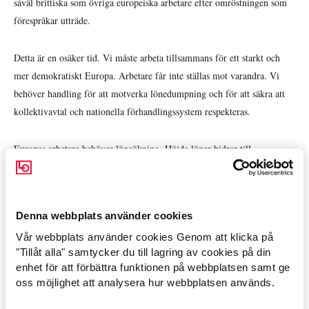
såväl brittiska som övriga europeiska arbetare efter omröstningen som
förespråkar utträde.
Detta är en osäker tid. Vi måste arbeta tillsammans för ett starkt och
mer demokratiskt Europa. Arbetare får inte ställas mot varandra. Vi
behöver handling för att motverka lönedumpning och för att säkra att
kollektivavtal och nationella förhandlingssystem respekteras.
Europas arbetare behöver löneökning. Höjda löner bidrar till
ekonomisk återhämtning och minskad ojämlikhet. Löner och
arbetsvillkor måste förbättras. Det är inskrivet i fördraget att EU syftar
till förbättrade levnads- och arbetsvillkor.
Denna webbplats använder cookies
Vår webbplats använder cookies Genom att klicka på
EU måste leverera hållbar tillväxt, goda jobb och framtidshopp.
Arbetsmarknad »
"Tillåt alla" samtycker du till lagring av cookies på din
enhet för att förbättra funktionen på webbplatsen samt ge
Avtal löner & arbetsrätt »
Europafacket och dess medlemmar kommer fortsätta att arbeta
oss möjlighet att analysera hur webbplatsen används.
tillsammans i solidaritet för ett bättre Europa, baserat på social rättvisa.