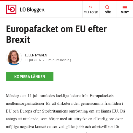
START
/
INTERNATIONELLT
/
EUROPAFACKET OM EU EFTER BREXIT
TILL LO.SE
SÖK
MENY
Europafacket om EU efter
Brexit
ELLEN NYGREN
13 jul 2016
•
1 minuts läsning
KOPIERA LÄNKEN
Måndag den 11 juli samlades fackliga ledare från Europafackets
medlemsorganisationer för att diskutera den gemensamma framtiden i
EU och Europa efter Storbritanniens omröstning om att lämna EU. Då
antogs ett uttalande, som börjar med att uttrycka en allvarlig oro över
möjliga negativa konsekvenser vad gäller jobb och arbetsvillkor för