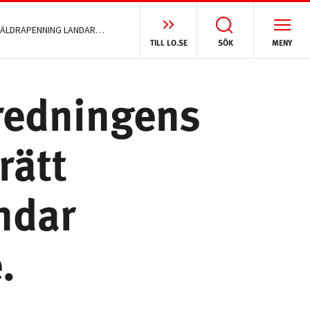
FÖRÄLDRAFÖRSÄKRINGSUTREDNINGENS FÖRSLAG OM BEGRÄNSAD RÄTT TILL FÖRÄLDRAPENNING LANDAR RÄTT. OCH BÖR GÅ LÄNGRE.
TILL LO.SE
SÖK
MENY
redningens
rätt
andar
.