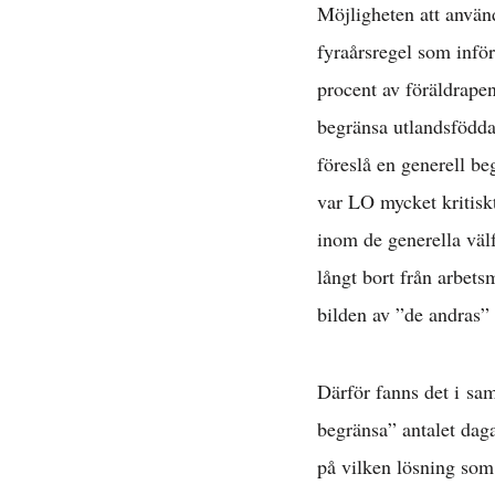
Möjligheten att använd
fyraårsregel som inför
procent av föräldrape
begränsa utlandsfödda 
föreslå en generell b
var LO mycket kritiskt
inom de generella välf
långt bort från arbet
bilden av ”de andras”
Därför fanns det i sam
begränsa” antalet dag
på vilken lösning som