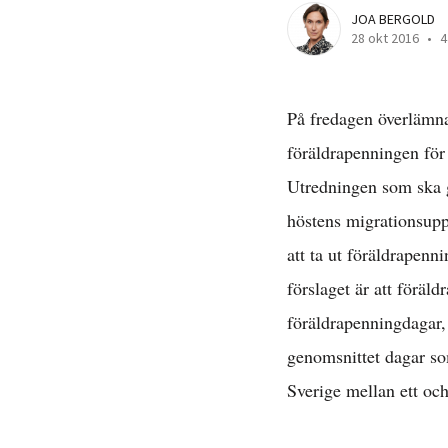
JOA BERGOLD
28 okt 2016
•
4
På fredagen överlämn
föräldrapenningen för
Utredningen som ska g
höstens migrationsupp
att ta ut föräldrapenni
förslaget är att föräld
föräldrapenningdagar, 
genomsnittet dagar som
Sverige mellan ett och 