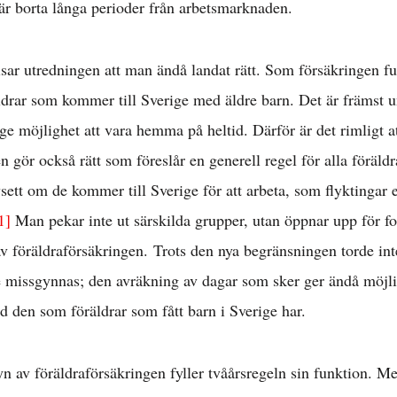
 är borta långa perioder från arbetsmarknaden.
l löner & arbetsr
sar utredningen att man ändå landat rätt. Som försäkringen f
konomisk politik
drar som kommer till Sverige med äldre barn. Det är främst un
e möjlighet att vara hemma på heltid. Därför är det rimligt at
 gör också rätt som föreslår en generell regel för alla föräld
Internationellt »
sett om de kommer till Sverige för att arbeta, som flyktingar
1]
Man pekar inte ut särskilda grupper, utan öppnar upp för for
Välfärd »
v föräldraförsäkringen. Trots den nya begränsningen torde inte 
e missgynnas; den avräkning av dagar som sker ger ändå möjlig
istriktsbloggare
med den som föräldrar som fått barn i Sverige har.
n av föräldraförsäkringen fyller tvåårsregeln sin funktion. M