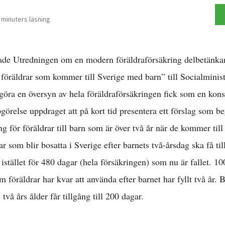
 minuters läsning
ade Utredningen om en modern föräldraförsäkring delbetänka
 föräldrar som kommer till Sverige med barn” till Socialminis
öra en översyn av hela föräldraförsäkringen fick som en kons
görelse uppdraget att på kort tid presentera ett förslag som b
ng för föräldrar till barn som är över två år när de kommer till
rar som blir bosatta i Sverige efter barnets två-årsdag ska få til
istället för 480 dagar (hela försäkringen) som nu är fallet. 1
 föräldrar har kvar att använda efter barnet har fyllt två år. B
två års ålder får tillgång till 200 dagar.