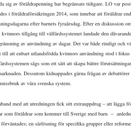
a sig av föräldrapenning har begränsats tidigare. LO var posit
des i föräldraförsäkringen 2014, som innebar att föräldrar en
nningsdagarna efter barnets fyraårsdag. Efter en diskussion om
kvinnors tillgång till välfärdssystemet landade den dåvarande
egränsning av användning av dagar. Det var både rimligt och v
 till att enbart utlandsfödda kvinnors användning stod i fokus 
ärdssystemen sågs som ett sätt att skapa bättre förutsättninga
smarknaden. Dessutom kidnappades gärna frågan av debattörer 
 missbruk av våra svenska system.
band med att utredningen fick sitt extrauppdrag – att lägga fö
Arbetsmarknad 
ar som föräldrar som kommer till Sverige med barn – anledn
 förväntades; en särlösning för specifika grupper eller reform