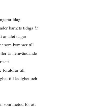
ätt »
ungerar idag
 »
der barnets tidiga år
t antalet dagar
rar som kommer till
 eller är hemvändande
tsatt
föräldrar till
het till ledighet och
 »
en som metod för att