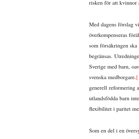
risken för att kvinnor
Avta
Med dagens förslag vi
E
överkompenseras föräl
som försäkringen ska g
begränsas. Utredningen
Sverige med barn, oav
svenska medborgare.
[
generell reformering a
utlandsfödda barn int
D
flexibilitet i paritet 
Som en del i en översy