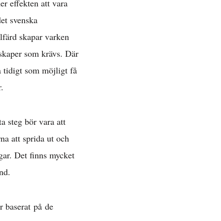
r effekten att vara
det svenska
älfärd skapar varken
nskaper som krävs. Där
å tidigt som möjligt få
.
a steg bör vara att
na att sprida ut och
ngar. Det finns mycket
nd.
r baserat på de