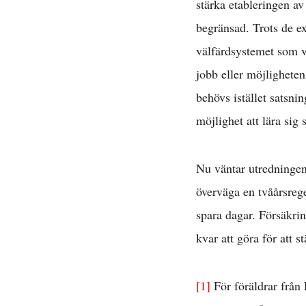
stärka etableringen a
begränsad. Trots de exe
välfärdsystemet som vi
jobb eller möjlighete
behövs istället satsni
möjlighet att lära sig 
Nu väntar utredningens
överväga en tvåårsrege
spara dagar. Försäkrin
kvar att göra för att 
[1]
För föräldrar från