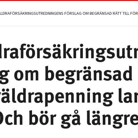
draförsäkringsut
ag om begränsad 
öräldrapenning l
Och bör gå längre