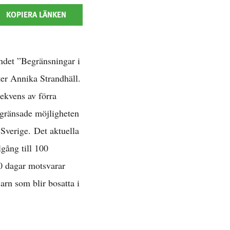
KOPIERA LÄNKEN
ndet ”Begränsningar i
ter Annika Strandhäll.
ekvens av förra
egränsade möjligheten
 Sverige. Det aktuella
lgång till 100
00 dagar motsvarar
arn som blir bosatta i