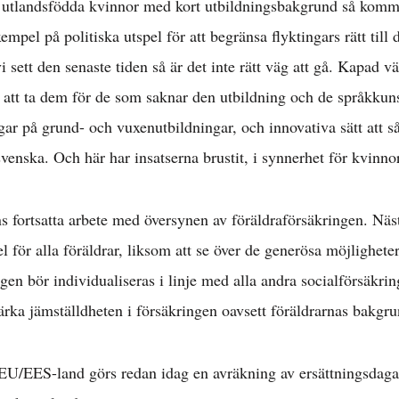
v utlandsfödda kvinnor med kort utbildningsbakgrund så komme
mpel på politiska utspel för att begränsa flyktingars rätt till 
 sett den senaste tiden så är det inte rätt väg att gå. Kapad v
n att ta dem för de som saknar den utbildning och de språkku
ngar på grund- och vuxenutbildningar, och innovativa sätt att s
svenska. Och här har insatserna brustit, i synnerhet för kvinnor
 fortsatta arbete med översynen av föräldraförsäkringen. Näst
l för alla föräldrar, liksom att se över de generösa möjligheter
gen bör individualiseras i linje med alla andra socialförsäkri
stärka jämställdheten i försäkringen oavsett föräldrarnas bakgru
 EU/EES-land görs redan idag en avräkning av ersättningsdaga