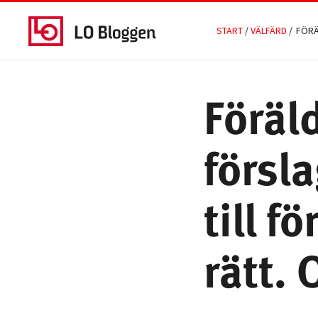
START
/
VÄLFÄRD
/
Föräl
försl
till f
rätt. 