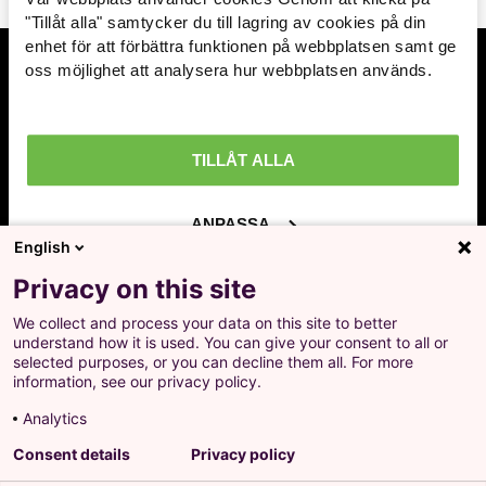
Arbetsmarknad »
"Tillåt alla" samtycker du till lagring av cookies på din
enhet för att förbättra funktionen på webbplatsen samt ge
Avtal löner & arbetsrätt »
oss möjlighet att analysera hur webbplatsen används.
Prenumerera på inlägg
Ekonomisk politik »
Ange din mailadress och få en notifikation när
nya inlägg publiceras.
Internationellt »
TILLÅT ALLA
Välfärd »
ANPASSA
English
Distriktsbloggare »
Ja, jag godkänner att LO behandlar mina
Privacy on this site
personuppgifter i enlighet med Integritets- och
personuppgiftspolicyn för LO.se.
We collect and process your data on this site to better
understand how it is used. You can give your consent to all or
selected purposes, or you can decline them all. For more
information, see our privacy policy.
Analytics
Landsorganisationen i Sverige
Consent details
Privacy policy
Barnhusgatan 18
•
105 53 Stockholm