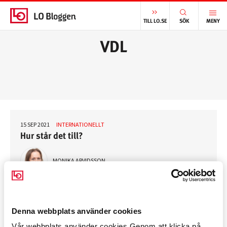
START
/
VDL
TILL LO.SE
SÖK
MENY
VDL
15 SEP 2021
INTERNATIONELLT
Hur står det till?
MONIKA ARVIDSSON
Denna webbplats använder cookies
TILL TOPPEN AV SIDAN
Vår webbplats använder cookies Genom att klicka på