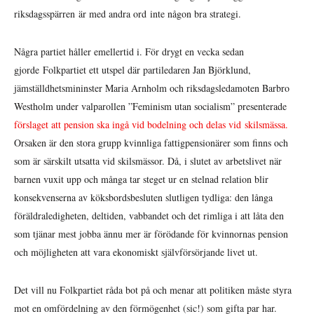
riksdagsspärren är med andra ord inte någon bra strategi.
Några partiet håller emellertid i. För drygt en vecka sedan
gjorde Folkpartiet ett utspel där partiledaren Jan Björklund,
jämställdhetsmininster Maria Arnholm och riksdagsledamoten Barbro
Westholm under valparollen ”Feminism utan socialism” presenterade
förslaget att pension ska ingå vid bodelning och delas vid skilsmässa.
Orsaken är den stora grupp kvinnliga fattigpensionärer som finns och
som är särskilt utsatta vid skilsmässor. Då, i slutet av arbetslivet när
barnen vuxit upp och många tar steget ur en stelnad relation blir
konsekvenserna av köksbordsbesluten slutligen tydliga: den långa
föräldraledigheten, deltiden, vabbandet och det rimliga i att låta den
som tjänar mest jobba ännu mer är förödande för kvinnornas pension
och möjligheten att vara ekonomiskt självförsörjande livet ut.
Det vill nu Folkpartiet råda bot på och menar att politiken måste styra
mot en omfördelning av den förmögenhet (sic!) som gifta par har.