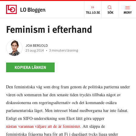
START
/
VÄLFÄRD
/
FEMINISM I EFTERHAND
TILL LO.SE
SÖK
MENY
Feminism i efterhand
JOA BERGOLD
25 aug 2014
•
3 minuters läsning
KOPIERA LÄNKEN
Den feministiska våg som drog fram genom de politiska partierna under
våren och sommaren har den senaste tiden tryckts tillbaka något av
diskussionerna om regeringsalternativ och det kommande osäkra
parlamentariska läget. Men intresset bland medborgarna har inte falnat.
Enligt en SIFO-undersökning som Ekot låtit göra uppger
nästan varannan väljare att de är feminister
. Att släppa de
feministiska frågorna bara för att Fi i dagsläget tycks ligga under