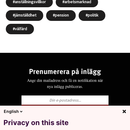
anställningsvillkor
arbetsmarknad
jämställdhet
pension
politik
välfärd
Prenumerera på inlägg
Ange din mailadress och få en notifikation när
nya inlägg publiceras.
English
Ja, jag godkänner att LO behandlar mina
Privacy on this site
personuppgifter i enlighet med Integritets- och