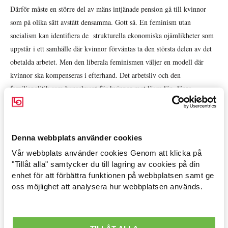
Därför måste en större del av mäns intjänade pension gå till kvinnor
som på olika sätt avstått densamma. Gott så. En feminism utan
socialism kan identifiera de strukturella ekonomiska ojämlikheter som
uppstår i ett samhälle där kvinnor förväntas ta den största delen av det
obetalda arbetet. Men den liberala feminismen väljer en modell där
kvinnor ska kompenseras i efterhand. Det arbetsliv och den
familjepolitik som konsekvent för kvinnor mot lägre lön, lägre
livsinkomst och anställningar som kostar i både ohälsa och otrygghet
vill man helst inte röra.
Denna webbplats använder cookies
Som politiskt svar på en rasande angelägen frågan är förslaget om delad
Vår webbplats använder cookies Genom att klicka på
pension ett ”hoppsan!”. Ett svar i helt fel ände. Svaret på äldre kvinnors
Arbetsmarknad »
"Tillåt alla" samtycker du till lagring av cookies på din
fattigdomschock skulle förstås vara att se till kvinnor redan från början
enhet för att förbättra funktionen på webbplatsen samt ge
Avtal löner & arbetsrätt »
har möjlighet att försörja sig själva. Det åstadkommer man inte genom
oss möjlighet att analysera hur webbplatsen används.
en reformerad skilsmässolagstiftning. Det löser man genom politiska
Ekonomisk politik »
åttaganden om en heltidsnorm i kvinnodominerade sektorer, om att från
politiskt håll bidra till att balansera maktfördelningen på