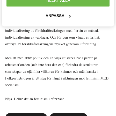
Internationellt »
TILLÅT ALLA
arbetsmarknaden och därmed minska arbetsgivares möjligheter att
stapla osäkra anställningar på varandra. Det krävs också en
Välfärd »
ANPASSA
familjepolitik som vågar ha ett syfte och tydligt tar i beaktande vilka
konsekvenserna blir för kvinnors och mäns förvärvsarbete: en ökad
Distriktsbloggare »
individualisering av föräldraförsäkringen med fler än en månad,
individualisering av vabdagar. Och för den som vågar: en kritisk
översyn av föräldraförsäkringens mycket generösa utformning.
Men att med aktiv politik och en vilja att stärka båda parter på
arbetsmarknaden (och inte bara den ena) förändra de strukturer
som skapar de ojämlika villkoren för kvinnor och män kanske i
Folkpartiets ögon är ett steg för långt i riktningen mot feminism MED
socialism.
Nåja. Hellre det än feminism i efterhand.