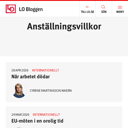
START
/
ANSTÄLLNINGSVILLKOR
TILL LO.SE
SÖK
MENY
Anställningsvillkor
28 APR 2026
INTERNATIONELLT
När arbetet dödar
CYRENE MARTINSSON WAERN
24 MAR 2026
INTERNATIONELLT
EU-möten i en orolig tid