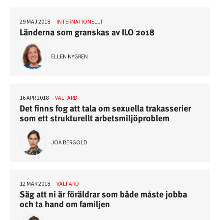
29 MAJ 2018
INTERNATIONELLT
Länderna som granskas av ILO 2018
ELLEN NYGREN
16 APR 2018
VÄLFÄRD
Det finns fog att tala om sexuella trakasserier
som ett strukturellt arbetsmiljöproblem
JOA BERGOLD
12 MAR 2018
VÄLFÄRD
Säg att ni är föräldrar som både måste jobba
och ta hand om familjen