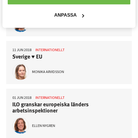
EU-debatt i skuggan av Trump och Österrikes
ordförandeskap
Välfärd »
ANPASSA
ELLEN NYGREN
Distriktsbloggare »
11 JUN 2018
INTERNATIONELLT
Sverige ♥ EU
MONIKA ARVIDSSON
01 JUN 2018
INTERNATIONELLT
ILO granskar europeiska länders
arbetsinspektioner
ELLEN NYGREN