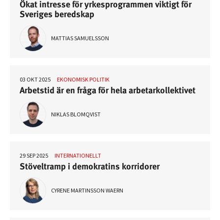
Ökat intresse för yrkesprogrammen viktigt för
Sveriges beredskap
MATTIAS SAMUELSSON
03 OKT 2025
EKONOMISK POLITIK
Arbetstid är en fråga för hela arbetarkollektivet
NIKLAS BLOMQVIST
29 SEP 2025
INTERNATIONELLT
Stöveltramp i demokratins korridorer
CYRENE MARTINSSON WAERN