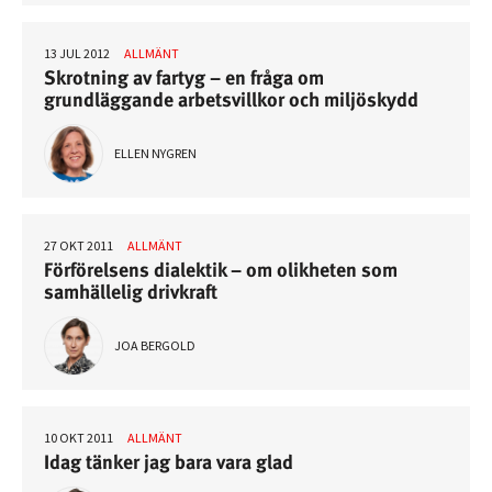
13 JUL 2012
ALLMÄNT
Skrotning av fartyg – en fråga om
grundläggande arbetsvillkor och miljöskydd
ELLEN NYGREN
27 OKT 2011
ALLMÄNT
Förförelsens dialektik – om olikheten som
samhällelig drivkraft
JOA BERGOLD
10 OKT 2011
ALLMÄNT
Idag tänker jag bara vara glad