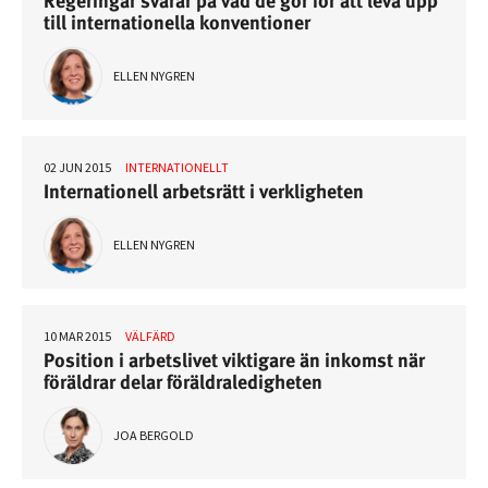
Regeringar svarar på vad de gör för att leva upp
till internationella konventioner
ELLEN NYGREN
02 JUN 2015
INTERNATIONELLT
Internationell arbetsrätt i verkligheten
ELLEN NYGREN
10 MAR 2015
VÄLFÄRD
Position i arbetslivet viktigare än inkomst när
föräldrar delar föräldraledigheten
JOA BERGOLD