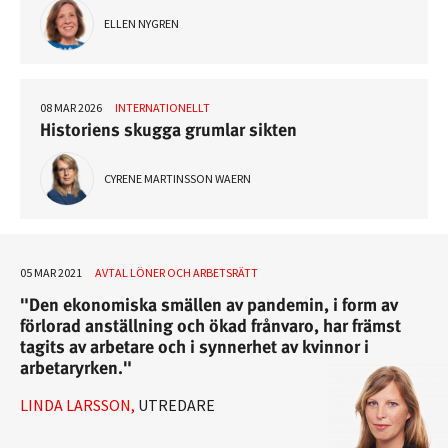
ELLEN NYGREN
08 MAR 2026
INTERNATIONELLT
Historiens skugga grumlar sikten
CYRENE MARTINSSON WAERN
05 MAR 2021
AVTAL LÖNER OCH ARBETSRÄTT
"Den ekonomiska smällen av pandemin, i form av
förlorad anställning och ökad frånvaro, har främst
tagits av arbetare och i synnerhet av kvinnor i
arbetaryrken."
LINDA LARSSON,
UTREDARE