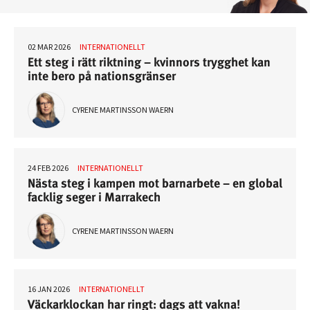
02 MAR 2026
INTERNATIONELLT
Ett steg i rätt riktning – kvinnors trygghet kan
inte bero på nationsgränser
CYRENE MARTINSSON WAERN
24 FEB 2026
INTERNATIONELLT
Nästa steg i kampen mot barnarbete – en global
facklig seger i Marrakech
CYRENE MARTINSSON WAERN
16 JAN 2026
INTERNATIONELLT
Väckarklockan har ringt: dags att vakna!