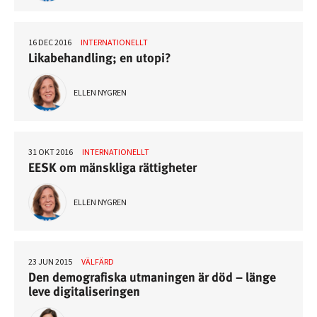
16 DEC 2016
INTERNATIONELLT
Likabehandling; en utopi?
ELLEN NYGREN
31 OKT 2016
INTERNATIONELLT
EESK om mänskliga rättigheter
ELLEN NYGREN
23 JUN 2015
VÄLFÄRD
Den demografiska utmaningen är död – länge
leve digitaliseringen