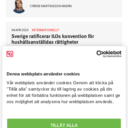
CYRENE MARTINSSON WAERN
04 APR 2019
INTERNATIONELLT
Sverige ratificerar ILOs konvention för
hushållsanställdas rättigheter
ELLEN NYGREN
Denna webbplats använder cookies
05 FEB 2019
VÄLFÄRD
Vår webbplats använder cookies Genom att klicka på
Arbetsmarknad »
Tuff arbetsmiljö – kass pension. Vilken otur!
"Tillåt alla" samtycker du till lagring av cookies på din
enhet för att förbättra funktionen på webbplatsen samt ge
Avtal löner & arbetsrätt »
RENÉE ANDERSSON
oss möjlighet att analysera hur webbplatsen används.
Ekonomisk politik »
Internationellt »
20 JUL 2018
INTERNATIONELLT
TILLÅT ALLA