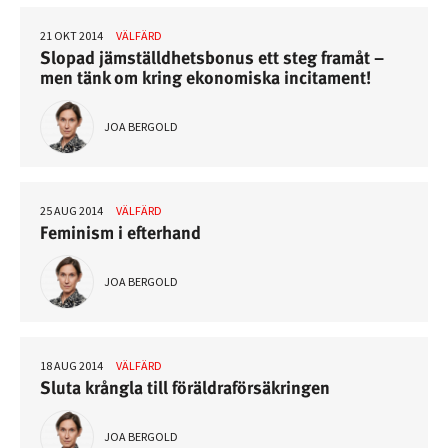
21 OKT 2014
VÄLFÄRD
Slopad jämställdhetsbonus ett steg framåt –
men tänk om kring ekonomiska incitament!
JOA BERGOLD
25 AUG 2014
VÄLFÄRD
Feminism i efterhand
JOA BERGOLD
18 AUG 2014
VÄLFÄRD
Sluta krångla till föräldraförsäkringen
JOA BERGOLD