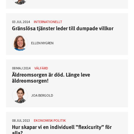
03 JUL 2014
INTERNATIONELLT
Gränslösa tjänster leder till dumpade villkor
ELLEN NYGREN
08 MAJ 2014
VÄLFÄRD
Äldreomsorgen är död. Länge leve
äldreomsorgen!
JOA BERGOLD
08 JUL 2013
EKONOMISK POLITIK
Hur skapar vi en individuell ”flexicurity” för
alla?