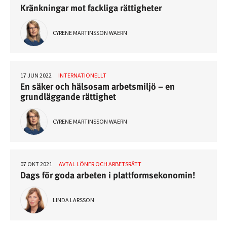
Kränkningar mot fackliga rättigheter
CYRENE MARTINSSON WAERN
17 JUN 2022
INTERNATIONELLT
En säker och hälsosam arbetsmiljö – en
grundläggande rättighet
CYRENE MARTINSSON WAERN
07 OKT 2021
AVTAL LÖNER OCH ARBETSRÄTT
Dags för goda arbeten i plattformsekonomin!
LINDA LARSSON