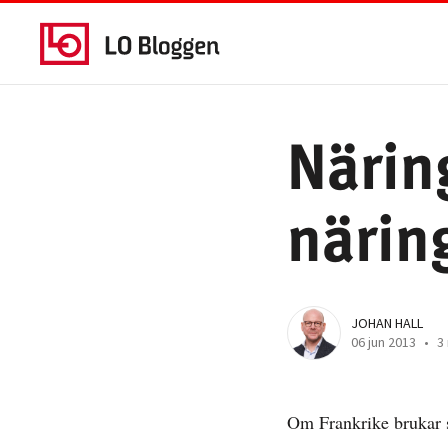
Näring
närin
JOHAN HALL
06 jun 2013
•
3 
Om Frankrike brukar sä