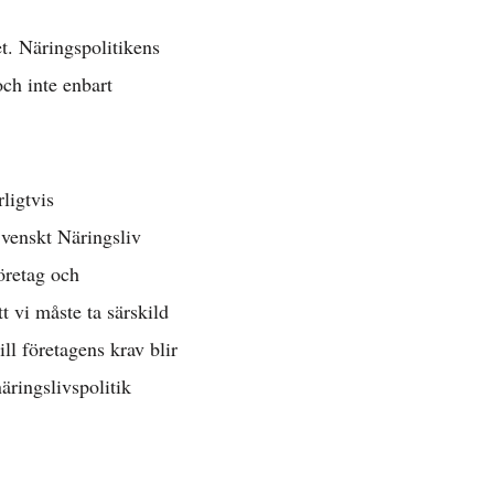
et. Näringspolitikens
och inte enbart
ligtvis
»
Svenskt Näringsliv
öretag och
t vi måste ta särskild
ätt »
ll företagens krav blir
äringslivspolitik
 »