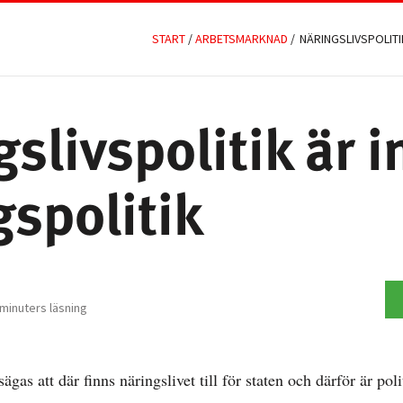
START
/
ARBETSMARKNAD
/
NÄRINGSLIVSPOLITI
slivspolitik är i
gspolitik
minuters läsning
gas att där finns näringslivet till för staten och därför är pol