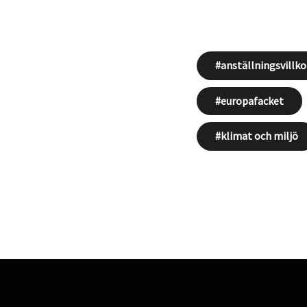
anställningsvillko
europafacket
klimat och miljö