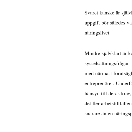
Svaret kanske är själv
uppgift bör således va
näringslivet.
Mindre självklart är k
sysselsättningsfrågan 
med närmast förutsägb
entreprenörer. Underför
Avta
hänsyn till deras krav
det fler arbetstillfäll
E
snarare än en näringsp