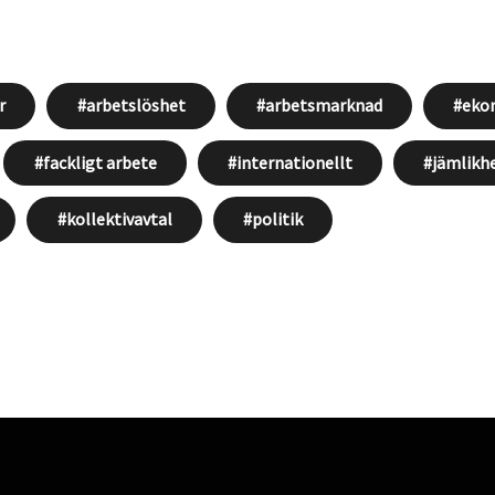
r
arbetslöshet
arbetsmarknad
ekon
fackligt arbete
internationellt
jämlikh
kollektivavtal
politik