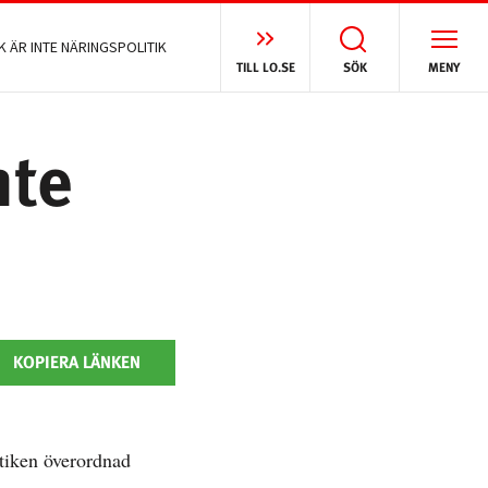
K ÄR INTE NÄRINGSPOLITIK
TILL LO.SE
SÖK
MENY
nte
KOPIERA LÄNKEN
itiken överordnad