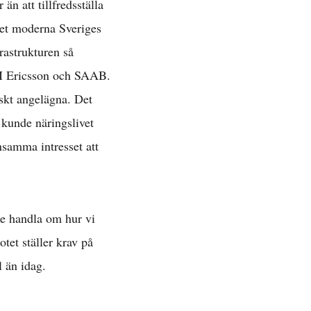
än att tillfredsställa
det moderna Sveriges
rastrukturen så
 LM Ericsson och SAAB.
skt angelägna. Det
 »
 kunde näringslivet
nsamma intresset att
de handla om hur vi
tet ställer krav på
l än idag.