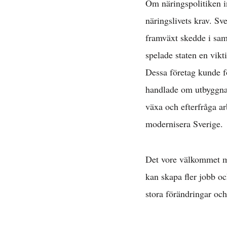
Om näringspolitiken in
näringslivets krav. S
framväxt skedde i sam
spelade staten en vik
Dessa företag kunde f
D
handlade om utbyggnade
växa och efterfråga ar
modernisera Sverige.
Det vore välkommet me
kan skapa fler jobb oc
stora förändringar och