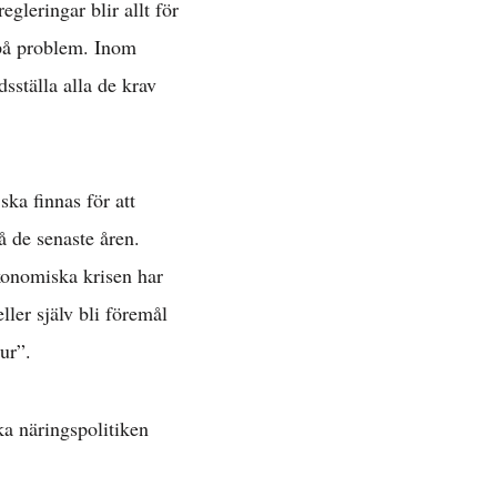
gleringar blir allt för
 på problem. Inom
dsställa alla de krav
ka finnas för att
å de senaste åren.
konomiska krisen har
ler själv bli föremål
ur”.
ka näringspolitiken