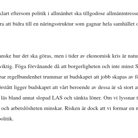
klart eftersom politik i allmänhet ska tillgodose allmänintress
ra att bidra till en näringsstruktur som gagnar hela samhället 
anske hur det ska göras, men i tider av ekonomisk kris är natur
Arbetsmarknad 
viktig. Föga förvånande då att borgerligheten och inte minst 
ar regelbundenhet trummar ut budskapet att jobb skapas av f
stått ligger budskapet att vårt beroende av dessa är så stort at
l löner & arbetsr
, läs bland annat slopad LAS och sänkta löner. Om vi lyssnar ti
en och arbetslösheten minskar. Risken är dock att vi formar en n
konomisk politik
olitik.