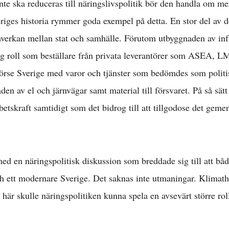
Internationellt »
te ska reduceras till näringslivspolitik bör den handla om mer 
veriges historia rymmer goda exempel på detta. En stor del av 
verkan mellan stat och samhälle. Förutom utbyggnaden av inf
Välfärd »
tig roll som beställare från privata leverantörer som ASEA,
örse Sverige med varor och tjänster som bedömdes som politi
istriktsbloggare
n av el och järnvägar samt material till försvaret. På så sätt
betskraft samtidigt som det bidrog till att tillgodose det geme
d en näringspolitisk diskussion som breddade sig till att bå
h ett modernare Sverige. Det saknas inte utmaningar. Klimatho
 här skulle näringspolitiken kunna spela en avsevärt större rol