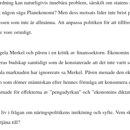
ning kan naturligtvis innebära problem, särskilt om statens re
 någon säga Planekonomi? Men dess motsats lider inte brist
essen som inte är allmänna. Att anpassa politiken för att tillfre
r vore orimligt.
ela Merkel och påven i en kritik av finanssektorn. Ekonomin s
ras budskap samtidigt som de konstaterade att det inte varit s
ala marknaden har ignorerats sa Merkel. Påven menade den e
n som dömer människan efter hennes förmåga att konsumera el
rnade för effekterna av ”pengadyrkan” och ”ekonomins diktat
liv i frågan om näringspolitikens inriktning och syfte. Vem s
jäna till?