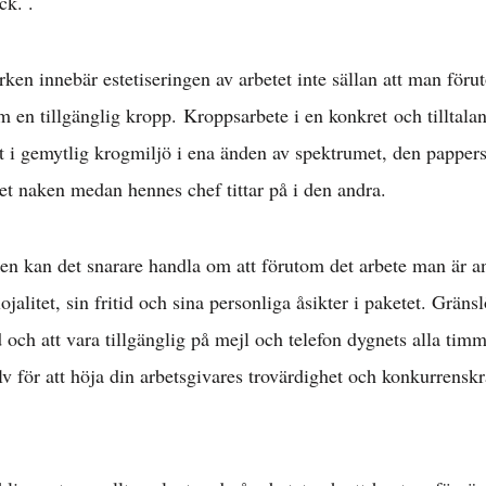
ck. .
rken innebär estetiseringen av arbetet inte sällan att man förut
om en tillgänglig kropp. Kroppsarbete i en konkret och tilltal
 i gemytlig krogmiljö i ena änden av spektrumet, den papper
Arbetsmarknad 
et naken medan hennes chef tittar på i den andra.
l löner & arbetsr
n kan det snarare handla om att förutom det arbete man är ans
ojalitet, sin fritid och sina personliga åsikter i paketet. Gräns
 och att vara tillgänglig på mejl och telefon dygnets alla tim
konomisk politik
lv för att höja din arbetsgivares trovärdighet och konkurrenskra
Internationellt »