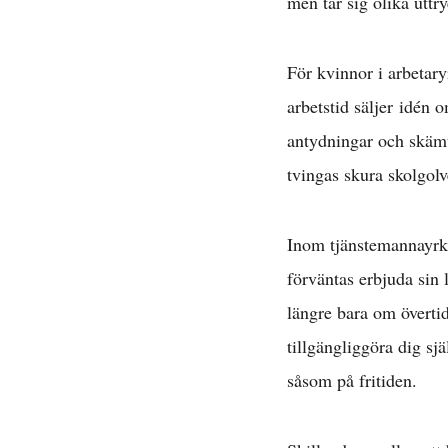
men tar sig olika uttry
För kvinnor i arbetary
arbetstid säljer idén 
antydningar och skämt
tvingas skura skolgolv
Avta
Inom tjänstemannayrke
förväntas erbjuda sin l
längre bara om övertid
E
tillgängliggöra dig sjä
såsom på fritiden.