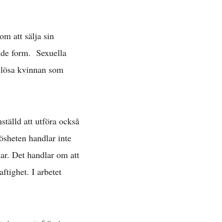
om att sälja sin
ande form. Sexuella
slösa kvinnan som
»
ätt »
tälld att utföra också
lösheten handlar inte
mar. Det handlar om att
 »
ftighet. I arbetet