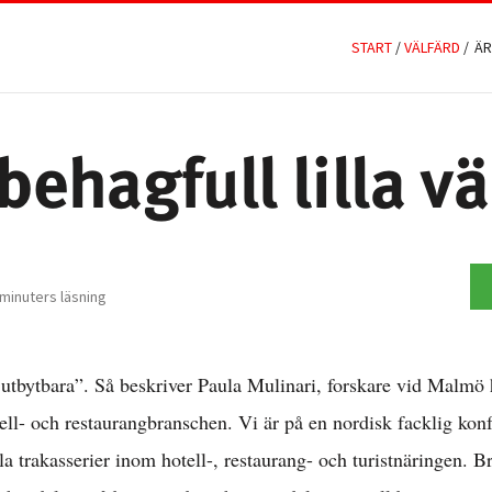
START
/
VÄLFÄRD
/
ÄR
behagfull lilla v
minuters läsning
utbytbara”. Så beskriver Paula Mulinari, forskare vid Malmö 
ell- och restaurangbranschen. Vi är på en nordisk facklig konf
a trakasserier inom hotell-, restaurang- och turistnäringen. Br