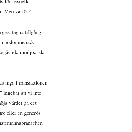
s för sexuella
en. Men varför?
rgivettagna tillgång
kvinnodominerade
esgående i miljöer där
as ingå i transaktionen
 innebär att vi inte
höja värdet på det
tre eller en generös
jänstemannabranscher,