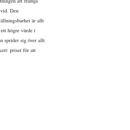
ntningen att främja
svid. Den
llningsbarhet är allt
 ett högre värde i
 »
 sprider sig över allt
rt: priset för att