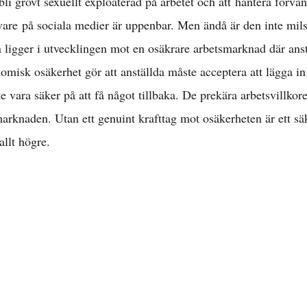
bli grovt sexuellt exploaterad på arbetet och att hantera förvä
ivare på sociala medier är uppenbar. Men ändå är den inte mil
Välfärd »
gger i utvecklingen mot en osäkrare arbetsmarknad där anstä
omisk osäkerhet gör att anställda måste acceptera att lägga in
istriktsbloggare
 vara säker på att få något tillbaka. De prekära arbetsvillkoren
marknaden. Utan ett genuint krafttag mot osäkerheten är ett säke
allt högre.