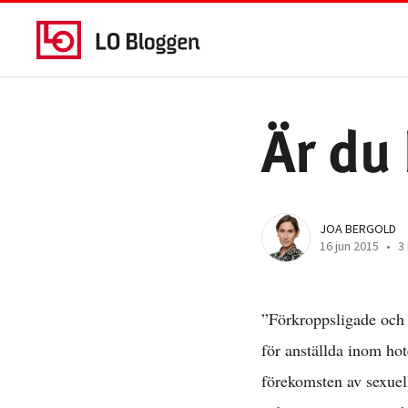
Är du 
JOA BERGOLD
16 jun 2015
•
3 
”Förkroppsligade och 
för anställda inom hot
förekomsten av sexuell