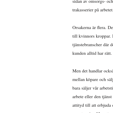
sidan av omsorgs- och
trakasserier på arbete
Orsakerna är flera. D
till kvinnors kroppar
tjänstebranscher där d
kunden alltid har rätt.
Men det handlar också 
mellan köpare och sälj
bara säljer vår arbets
arbete eller den tjänst
attityd till att erbju