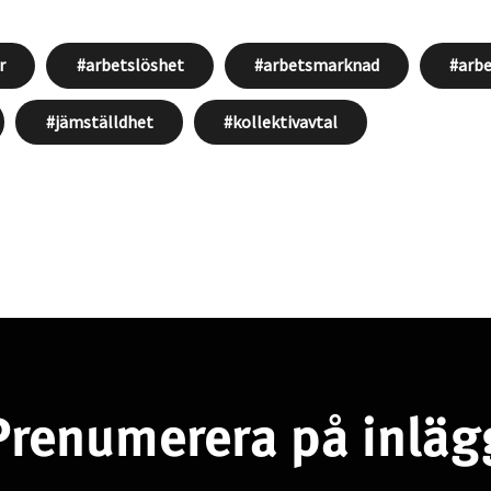
r
arbetslöshet
arbetsmarknad
arbe
jämställdhet
kollektivavtal
Prenumerera på inläg