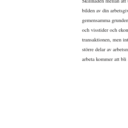
Skillnaden mellan att 
bilden av din arbetsg
gemensamma grunden li
och visstider och ekon
D
transaktionen, men inte
större delar av arbets
arbeta kommer att bli 