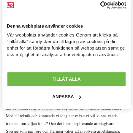
hälsofarliga kemikalier som förorsakar såväl cancersjukdomar som
lungsjukdomar (KOL), eller en arbetsolycka som slutar med döden.
Med en rimlig arbetsbelastning är det högst troligt att den
Denna webbplats använder cookies
arbetsrelaterade stressen minskar och med den arbetsrelaterad dödlighet.
Vår webbplats använder cookies Genom att klicka på
Arbetsmarknad »
Det är inte bara rimligt, det kan tyckas självklart. Men ändå ser vi att
"Tillåt alla" samtycker du till lagring av cookies på din
istället för att arbetsgivarna gör insatser för att minska stressen på
enhet för att förbättra funktionen på webbplatsen samt ge
Avtal löner & arbetsrätt »
arbetsplatsen så skruvas det lite ytterligare i arbetets upplägg för att öka
oss möjlighet att analysera hur webbplatsen används.
verksamhetens effektivitet ännu mer.
Ekonomisk politik »
I praktiken betyder det ofta som bekant att mer arbete ska utföras på
Internationellt »
TILLÅT ALLA
kortare tid av lika många, eller färre arbetstagare. Forskarna bakom
Välfärd »
Arbetsmiljöverkets kunskapssammanställningar bedömer att stressen
ANPASSA
kommer fortsätta att öka i arbetslivet. Det känns ju tämligen dystopiskt
Distriktsbloggare »
när det redan idag är så pass illa. Jag tänker att vi måste kunna bättre.
Med all teknik och kunnande vi idag har måste vi väl kunna vända
trenden, om viljan finns? Och det finns inspirerande arbetsgivare i
Sverige som går före och återigen väljer att involvera arbetstagarna,