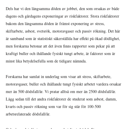
Dels har vi den långsamma döden av jobbet, den som orsakas av både
dagens och gårdagens exponeringar av riskfaktorer. Stora riskfaktorer
bakom den långsamma döden är främst exponering av stress,
skiftarbete, asbest, svetsrök, motoravgaser och passiv rökning. Det här
är samband som är statistiskt säkerställda har effekt på ökad dödlighet,
men forskarna betonar att det även finns rapporter som pekar på att
kraftigt buller och ihållande fysiskt tungt arbete, är faktorer som är
minst lika betydelsefulla som de tidigare nämnda.
Forskarna har samlat in underlag som visar att stress, skiftarbete,
motoravgaser, buller och ihållande tungt fysiskt arbetet vardera orsakar
mer än 500 dödsfall/år. Vi pratar alltså om mer än 2500 dödsfall/år.
Lägg sedan till det andra riskfaktorer de studerat som asbest, damm,
kvarts och passiv rökning som var för sig står för 100-500
arbetsrelaterade dödsfall/år.