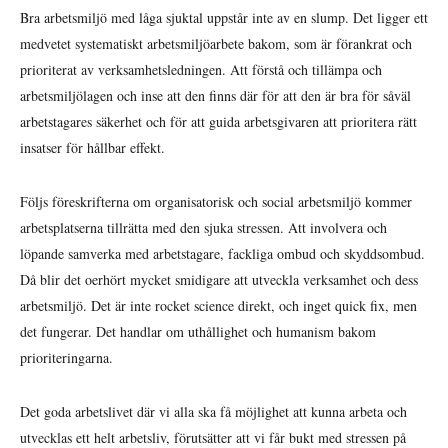
Bra arbetsmiljö med låga sjuktal uppstår inte av en slump. Det ligger ett
medvetet systematiskt arbetsmiljöarbete bakom, som är förankrat och
prioriterat av verksamhetsledningen. Att förstå och tillämpa och
arbetsmiljölagen och inse att den finns där för att den är bra för såväl
arbetstagares säkerhet och för att guida arbetsgivaren att prioritera rätt
insatser för hållbar effekt.
Följs föreskrifterna om organisatorisk och social arbetsmiljö kommer
arbetsplatserna tillrätta med den sjuka stressen. Att involvera och
löpande samverka med arbetstagare, fackliga ombud och skyddsombud.
Då blir det oerhört mycket smidigare att utveckla verksamhet och dess
arbetsmiljö. Det är inte rocket science direkt, och inget quick fix, men
det fungerar. Det handlar om uthållighet och humanism bakom
prioriteringarna.
Det goda arbetslivet där vi alla ska få möjlighet att kunna arbeta och
utvecklas ett helt arbetsliv, förutsätter att vi får bukt med stressen på