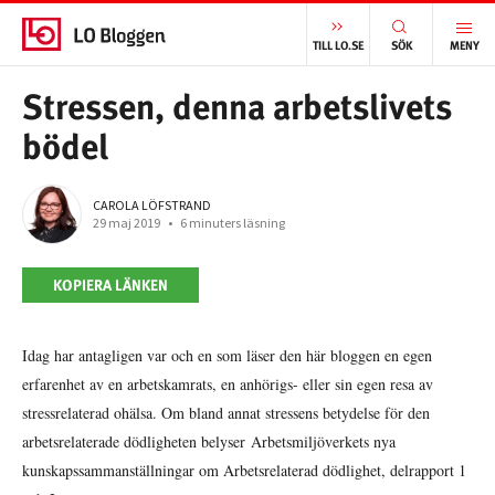
START
/
VÄLFÄRD
/
STRESSEN, DENNA ARBETSLIVETS BÖDEL
TILL LO.SE
SÖK
MENY
Stressen, denna arbetslivets
bödel
CAROLA LÖFSTRAND
29 maj 2019
•
6 minuters läsning
KOPIERA LÄNKEN
Idag har antagligen var och en som läser den här bloggen en egen
erfarenhet av en arbetskamrats, en anhörigs- eller sin egen resa av
stressrelaterad ohälsa. Om bland annat stressens betydelse för den
arbetsrelaterade dödligheten belyser Arbetsmiljöverkets nya
kunskapssammanställningar om Arbetsrelaterad dödlighet, delrapport 1