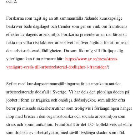
och 2.
Forskarna som tagit sig an att sammanställa rådande kunskapsläge
beskriver både dagsläget och trender som ger en vink om framtidens
effekter av dagens arbetsmiljö. Forskarna presenterar en rad lärorika
fakta om vilka riskfaktorer arbetslivet behöver åtgärda för att minska
den arbetsrelaterad dödligheten. Du som likt mig vill fördjupa dig
ytterligare kan titta närmare här:
https://www.av.se/press/stress-
vanligare-orsak-till-arbetsrelaterad-dodlighet-i-framtiden/
)
Syftet med kunskapssammanställningarna är att uppskatta antalet
arbetsrelaterade dödsfall i Sverige. Vi har dels den plötsliga döden på
jobbet i form av tragiska och onödiga dödsolyckor, som alltför ofta
beror på missade säkerhetsrutiner som troligtvis i förlängningen hänger
ihop med brister i den organisatoriska och sociala arbetsmiljön som
stress och kommunikation. Framförallt är det LO- kollektivets arbetare
som drabbas av arbetsolyckor, med såväl livslånga skador som död.