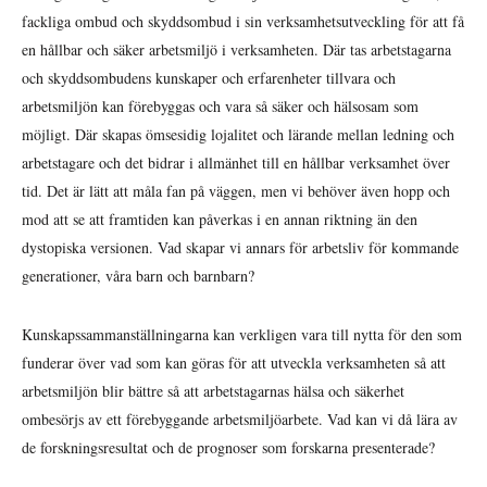
fackliga ombud och skyddsombud i sin verksamhetsutveckling för att få
en hållbar och säker arbetsmiljö i verksamheten. Där tas arbetstagarna
och skyddsombudens kunskaper och erfarenheter tillvara och
arbetsmiljön kan förebyggas och vara så säker och hälsosam som
möjligt. Där skapas ömsesidig lojalitet och lärande mellan ledning och
arbetstagare och det bidrar i allmänhet till en hållbar verksamhet över
tid. Det är lätt att måla fan på väggen, men vi behöver även hopp och
mod att se att framtiden kan påverkas i en annan riktning än den
dystopiska versionen. Vad skapar vi annars för arbetsliv för kommande
generationer, våra barn och barnbarn?
Kunskapssammanställningarna kan verkligen vara till nytta för den som
funderar över vad som kan göras för att utveckla verksamheten så att
arbetsmiljön blir bättre så att arbetstagarnas hälsa och säkerhet
ombesörjs av ett förebyggande arbetsmiljöarbete. Vad kan vi då lära av
de forskningsresultat och de prognoser som forskarna presenterade?