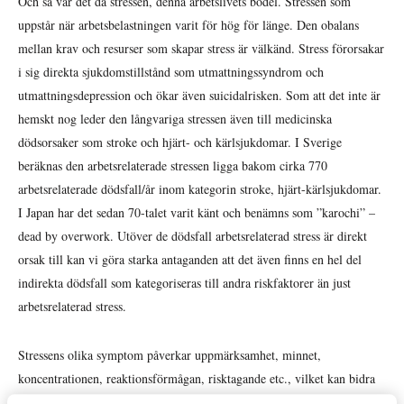
Och så var det då stressen, denna arbetslivets bödel. Stressen som
uppstår när arbetsbelastningen varit för hög för länge. Den obalans
mellan krav och resurser som skapar stress är välkänd. Stress förorsakar
i sig direkta sjukdomstillstånd som utmattningssyndrom och
utmattningsdepression och ökar även suicidalrisken. Som att det inte är
hemskt nog leder den långvariga stressen även till medicinska
dödsorsaker som stroke och hjärt- och kärlsjukdomar. I Sverige
beräknas den arbetsrelaterade stressen ligga bakom cirka 770
arbetsrelaterade dödsfall/år inom kategorin stroke, hjärt-kärlsjukdomar.
I Japan har det sedan 70-talet varit känt och benämns som ”karochi” –
dead by overwork. Utöver de dödsfall arbetsrelaterad stress är direkt
orsak till kan vi göra starka antaganden att det även finns en hel del
indirekta dödsfall som kategoriseras till andra riskfaktorer än just
arbetsrelaterad stress.
Stressens olika symptom påverkar uppmärksamhet, minnet,
koncentrationen, reaktionsförmågan, risktagande etc., vilket kan bidra
till att den sjukt stressade missar säkerhetsskydd och inandas