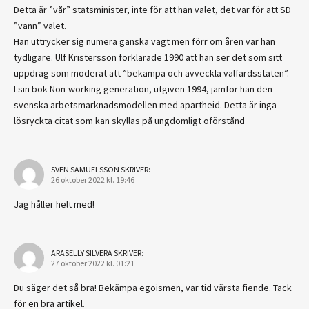
Detta är ”vår” statsminister, inte för att han valet, det var för att SD
”vann” valet.
Han uttrycker sig numera ganska vagt men förr om åren var han
tydligare. Ulf Kristersson förklarade 1990 att han ser det som sitt
uppdrag som moderat att ”bekämpa och avveckla välfärdsstaten”.
I sin bok Non-working generation, utgiven 1994, jämför han den
svenska arbetsmarknadsmodellen med apartheid. Detta är inga
lösryckta citat som kan skyllas på ungdomligt oförstånd
SVEN SAMUELSSON
SKRIVER:
26 oktober 2022 kl. 19:46
Jag håller helt med!
ARASELLY SILVERA
SKRIVER:
27 oktober 2022 kl. 01:21
Du säger det så bra! Bekämpa egoismen, var tid värsta fiende. Tack
för en bra artikel.