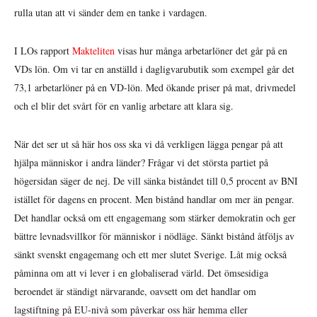
rulla utan att vi sänder dem en tanke i vardagen.
I LOs rapport
Makteliten
visas hur många arbetarlöner det går på en
VDs lön. Om vi tar en anställd i dagligvarubutik som exempel går det
73,1 arbetarlöner på en VD-lön. Med ökande priser på mat, drivmedel
och el blir det svårt för en vanlig arbetare att klara sig.
När det ser ut så här hos oss ska vi då verkligen lägga pengar på att
hjälpa människor i andra länder? Frågar vi det största partiet på
högersidan säger de nej. De vill sänka biståndet till 0,5 procent av BNI
istället för dagens en procent. Men bistånd handlar om mer än pengar.
Det handlar också om ett engagemang som stärker demokratin och ger
bättre levnadsvillkor för människor i nödläge. Sänkt bistånd åtföljs av
sänkt svenskt engagemang och ett mer slutet Sverige. Låt mig också
påminna om att vi lever i en globaliserad värld. Det ömsesidiga
beroendet är ständigt närvarande, oavsett om det handlar om
lagstiftning på EU-nivå som påverkar oss här hemma eller