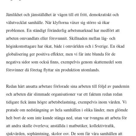
Jämlikhet och jämställdhet är vägen till ett fritt, demokratiskt och
välutvecklat samhälle. När klyftorna växer sig större så ökar
problemen. En ständigt föränderlig arbetsmarknad har medfört att
arbeten omvandlats eller försvunnit. Skillnaden mellan låg- och
höginkomsttagare har ökat, både i omvärlden och i Sverige. En ökad
globalisering ger positiva effekter, men vi får inte blunda för de
negativa sidor som också finns, exempelvis genom skattemedel som
försvinner då företag flyttar sin produktion utomlands.
Redan hårt ansatta arbetare förlorade sina arbeten till följd av pandemin
och arbeten där slimmade organisationer var ett faktum redan redan
tidigare fick ännu högre arbetsbelastning, exempelvis inom vården. Vi
pratade om nedstängning av hela samhällen i olika länder, men glömde
helt bort de som inte kunde stänga ned, utan var tvungna att arbeta för
att andra skulle överleva; anställda i matbutiker, kollektivtrafik,
sjukvården, sophämtning, skolor osv. De som får våra samhällen att