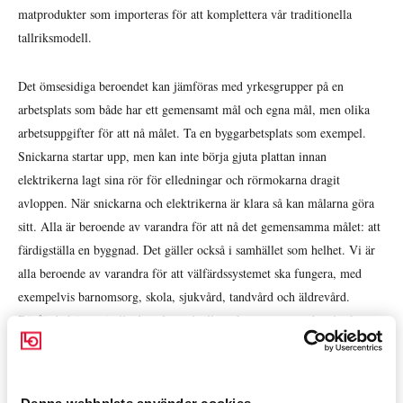
matprodukter som importeras för att komplettera vår traditionella
tallriksmodell.
Det ömsesidiga beroendet kan jämföras med yrkesgrupper på en
arbetsplats som både har ett gemensamt mål och egna mål, men olika
arbetsuppgifter för att nå målet. Ta en byggarbetsplats som exempel.
Snickarna startar upp, men kan inte börja gjuta plattan innan
elektrikerna lagt sina rör för elledningar och rörmokarna dragit
avloppen. När snickarna och elektrikerna är klara så kan målarna göra
sitt. Alla är beroende av varandra för att nå det gemensamma målet: att
färdigställa en byggnad. Det gäller också i samhället som helhet. Vi är
alla beroende av varandra för att välfärdssystemet ska fungera, med
exempelvis barnomsorg, skola, sjukvård, tandvård och äldrevård.
Därför behöver vi alla dra vårt strå till stacken genom att betala skatt
och att det finns de som vill arbeta inom dessa branscher.
I EU är vi beroende av varandra genom att de regler vi kommer