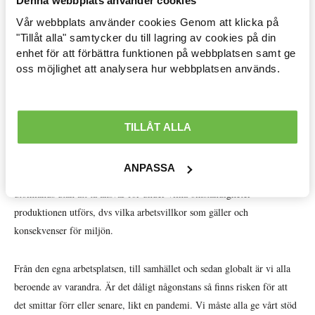
Denna webbplats använder cookies
överens om ska gälla på vår inre marknad stämmer överens med och
Vår webbplats använder cookies Genom att klicka på
efterlevs genom nationell lagstiftning. Allt för att vi gemensamt ska
Arbetsmarknad »
"Tillåt alla" samtycker du till lagring av cookies på din
skapa ett system där ingen far illa, där mänskliga rättigheter ska råda
enhet för att förbättra funktionen på webbplatsen samt ge
Avtal löner & arbetsrätt »
och vi kan åstadkomma bättre levnadsvillkor för alla.
oss möjlighet att analysera hur webbplatsen används.
Ekonomisk politik »
Blickar vi sedan ut i vida världen så är det omöjligt att bortse från vårt
ömsesidiga beroende av stöd för att demokrati ska råda, svält och
Internationellt »
TILLÅT ALLA
fattigdom utrotas, inflytande över arbetslivet ska finnas och för att
människor ska kunna utbilda och vidareutbilda sig i takt med att
Välfärd »
ANPASSA
arbetslivet förändras. Vi kan dessutom inte flytta svensk produktion
Distriktsbloggare »
utomlands utan att ta ansvar för under vilka omständigheter
produktionen utförs, dvs vilka arbetsvillkor som gäller och
konsekvenser för miljön.
Från den egna arbetsplatsen, till samhället och sedan globalt är vi alla
beroende av varandra. Är det dåligt någonstans så finns risken för att
det smittar förr eller senare, likt en pandemi. Vi måste alla ge vårt stöd