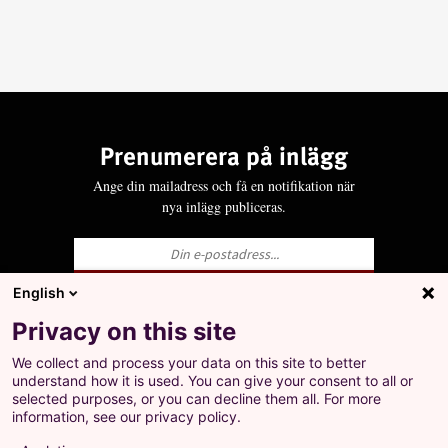
Prenumerera på inlägg
Ange din mailadress och få en notifikation när
nya inlägg publiceras.
English
Ja, jag godkänner att LO behandlar mina
Privacy on this site
personuppgifter i enlighet med Integritets- och
personuppgiftspolicyn för LO.se.
We collect and process your data on this site to better
+
understand how it is used. You can give your consent to all or
Prenumerera på inlägg
selected purposes, or you can decline them all. For more
Ange din mailadress och få en notifikation när nya
information, see our privacy policy.
inlägg publiceras.