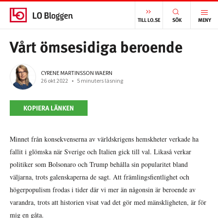
START
/
INTERNATIONELLT
/
VÅRT ÖMSESIDIGA BEROENDE
TILL LO.SE
SÖK
MENY
Vårt ömsesidiga beroende
CYRENE MARTINSSON WAERN
26 okt 2022
•
5 minuters läsning
KOPIERA LÄNKEN
Minnet från konsekvenserna av världskrigens hemskheter verkade ha
fallit i glömska när Sverige och Italien gick till val. Likaså verkar
politiker som Bolsonaro och Trump behålla sin popularitet bland
väljarna, trots galenskaperna de sagt. Att främlingsfientlighet och
högerpopulism frodas i tider där vi mer än någonsin är beroende av
varandra, trots att historien visat vad det gör med mänskligheten, är för
mig en gåta.