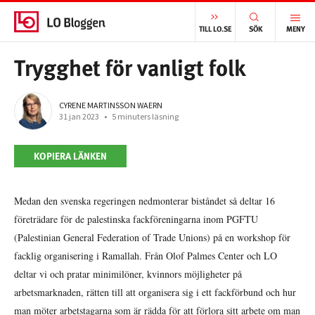
START
/
INTERNATIONELLT
/
TRYGGHET FÖR VANLIGT FOLK
TILL LO.SE
SÖK
MENY
Trygghet för vanligt folk
CYRENE MARTINSSON WAERN
31 jan 2023
•
5 minuters läsning
KOPIERA LÄNKEN
Medan den svenska regeringen nedmonterar biståndet så deltar 16
företrädare för de palestinska fackföreningarna inom PGFTU
(Palestinian General Federation of Trade Unions) på en workshop för
facklig organisering i Ramallah. Från Olof Palmes Center och LO
deltar vi och pratar minimilöner, kvinnors möjligheter på
arbetsmarknaden, rätten till att organisera sig i ett fackförbund och hur
man möter arbetstagarna som är rädda för att förlora sitt arbete om man