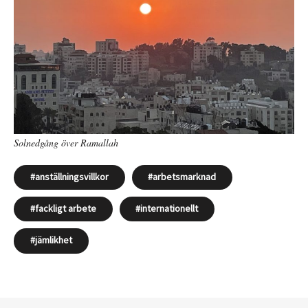
Solnedgång över Ramallah
anställningsvillkor
arbetsmarknad
fackligt arbete
internationellt
jämlikhet