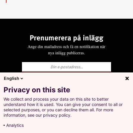
Prenumerera på inlägg
Ange din mailadress och få en notifikation när
nya inlägg publiceras.
English
Ja, jag godkänner att LO behandlar mina
Privacy on this site
personuppgifter i enlighet med Integritets- och
personuppgiftspolicyn för LO.se.
We collect and process your data on this site to better
+
understand how it is used. You can give your consent to all or
Prenumerera på inlägg
selected purposes, or you can decline them all. For more
Ange din mailadress och få en notifikation när nya
information, see our privacy policy.
inlägg publiceras.
Analytics