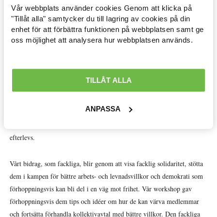
Vår webbplats använder cookies Genom att klicka på
Arbetsmarknad »
"Tillåt alla" samtycker du till lagring av cookies på din
Det är svårt för oss att förstå att detta är den verklighet palestinier lever
enhet för att förbättra funktionen på webbplatsen samt ge
Avtal löner & arbetsrätt »
i. Situationen är ohållbar, palestinska kvinnors och mäns kamp för ett
oss möjlighet att analysera hur webbplatsen används.
liv utan våld och mord har pågått i över 70 år. Önskan om ett liv i fred,
Ekonomisk politik »
ett arbete att leva på med goda arbetsvillkor och möjligheten att fritt
röra sig mellan Palestina och Israel står högst på listan. Barn och unga
Internationellt »
TILLÅT ALLA
måste få känna hopp inför en framtid där demokrati råder och leder
vägen till ett hållbart liv i fred, sida vid sida med israeler. Israel måste
Välfärd »
ANPASSA
respektera internationell rätt och omvärlden kan inte tysta se på medan
Distriktsbloggare »
våldet fortsätter, utan måste kräva att den internationella rätten
efterlevs.
Vårt bidrag, som fackliga, blir genom att visa facklig solidaritet, stötta
dem i kampen för bättre arbets- och levnadsvillkor och demokrati som
förhoppningsvis kan bli del i en väg mot frihet. Vår workshop gav
förhoppningsvis dem tips och idéer om hur de kan värva medlemmar
och fortsätta förhandla kollektivavtal med bättre villkor. Den fackliga