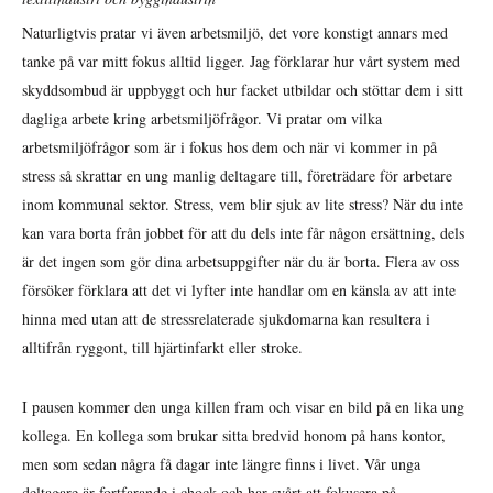
Naturligtvis pratar vi även arbetsmiljö, det vore konstigt annars med
tanke på var mitt fokus alltid ligger. Jag förklarar hur vårt system med
skyddsombud är uppbyggt och hur facket utbildar och stöttar dem i sitt
dagliga arbete kring arbetsmiljöfrågor. Vi pratar om vilka
arbetsmiljöfrågor som är i fokus hos dem och när vi kommer in på
stress så skrattar en ung manlig deltagare till, företrädare för arbetare
inom kommunal sektor. Stress, vem blir sjuk av lite stress? När du inte
kan vara borta från jobbet för att du dels inte får någon ersättning, dels
är det ingen som gör dina arbetsuppgifter när du är borta. Flera av oss
försöker förklara att det vi lyfter inte handlar om en känsla av att inte
hinna med utan att de stressrelaterade sjukdomarna kan resultera i
alltifrån ryggont, till hjärtinfarkt eller stroke.
I pausen kommer den unga killen fram och visar en bild på en lika ung
kollega. En kollega som brukar sitta bredvid honom på hans kontor,
men som sedan några få dagar inte längre finns i livet. Vår unga
deltagare är fortfarande i chock och har svårt att fokusera på