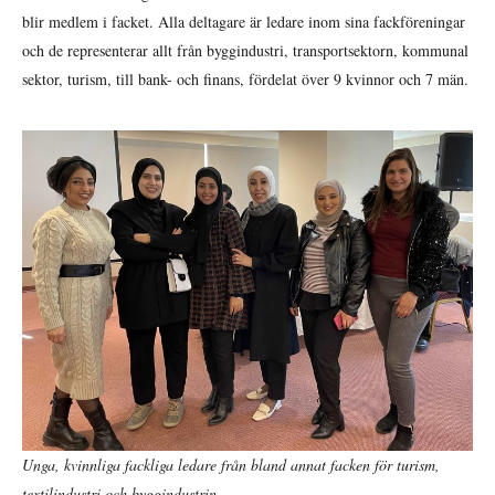
blir medlem i facket. Alla deltagare är ledare inom sina fackföreningar
och de representerar allt från byggindustri, transportsektorn, kommunal
sektor, turism, till bank- och finans, fördelat över 9 kvinnor och 7 män.
Unga, kvinnliga fackliga ledare från bland annat facken för turism,
textilindustri och byggindustrin