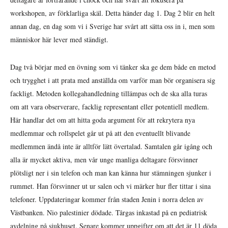
workshopen, av förklarliga skäl. Detta händer dag 1. Dag 2 blir en helt
annan dag, en dag som vi i Sverige har svårt att sätta oss in i, men som
människor här lever med ständigt.
Dag två börjar med en övning som vi tänker ska ge dem både en metod
och trygghet i att prata med anställda om varför man bör organisera sig
fackligt. Metoden kollegahandledning tillämpas och de ska alla turas
om att vara observerare, facklig representant eller potentiell medlem.
Här handlar det om att hitta goda argument för att rekrytera nya
medlemmar och rollspelet går ut på att den eventuellt blivande
medlemmen ändå inte är alltför lätt övertalad. Samtalen går igång och
alla är mycket aktiva, men vår unge manliga deltagare försvinner
plötsligt ner i sin telefon och man kan känna hur stämningen sjunker i
rummet. Han försvinner ut ur salen och vi märker hur fler tittar i sina
telefoner. Uppdateringar kommer från staden Jenin i norra delen av
Västbanken. Nio palestinier dödade. Tårgas inkastad på en pediatrisk
avdelning på sjukhuset. Senare kommer uppgifter om att det är 11 döda