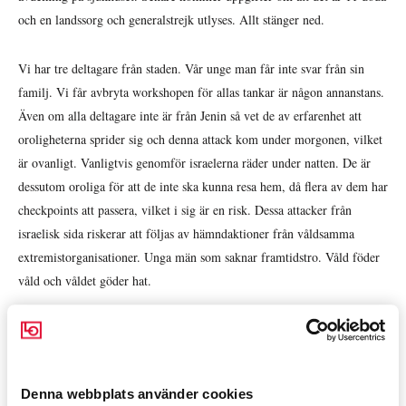
och en landssorg och generalstrejk utlyses. Allt stänger ned.
Vi har tre deltagare från staden. Vår unge man får inte svar från sin
familj. Vi får avbryta workshopen för allas tankar är någon annanstans.
Även om alla deltagare inte är från Jenin så vet de av erfarenhet att
oroligheterna sprider sig och denna attack kom under morgonen, vilket
är ovanligt. Vanligtvis genomför israelerna räder under natten. De är
dessutom oroliga för att de inte ska kunna resa hem, då flera av dem har
checkpoints att passera, vilket i sig är en risk. Dessa attacker från
israelisk sida riskerar att följas av hämndaktioner från våldsamma
extremistorganisationer. Unga män som saknar framtidstro. Våld föder
våld och våldet göder hat.
Kvällen som följde attacken i Jenin blev blodig. I östra Jerusalem sköts
7 människor till döds utanför en synagoga.
Denna webbplats använder cookies
Ojämlikhet ger grogrund för konflikter. Våld föder våld och göder hat.