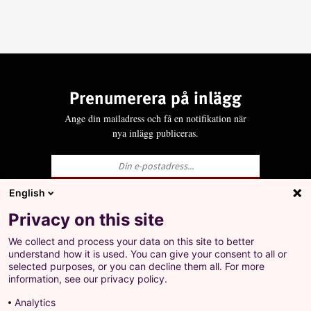
Prenumerera på inlägg
Ange din mailadress och få en notifikation när
nya inlägg publiceras.
English
Ja, jag godkänner att LO behandlar mina
Privacy on this site
personuppgifter i enlighet med Integritets- och
personuppgiftspolicyn för LO.se.
We collect and process your data on this site to better
+
understand how it is used. You can give your consent to all or
Prenumerera på inlägg
selected purposes, or you can decline them all. For more
Ange din mailadress och få en notifikation när nya
information, see our privacy policy.
inlägg publiceras.
Analytics