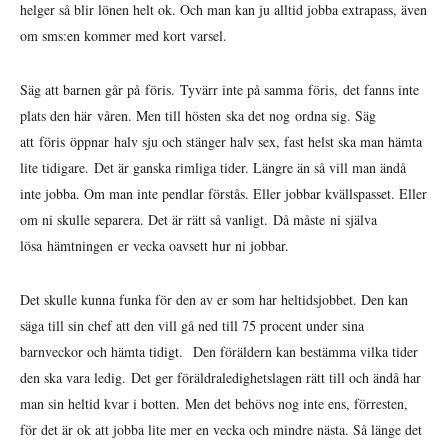
helger så blir lönen helt ok. Och man kan ju alltid jobba extrapass, även
om sms:en kommer med kort varsel.
Säg att barnen går på föris. Tyvärr inte på samma föris, det fanns inte
plats den här våren. Men till hösten ska det nog ordna sig. Säg
att föris öppnar halv sju och stänger halv sex, fast helst ska man hämta
lite tidigare. Det är ganska rimliga tider. Längre än så vill man ändå
inte jobba. Om man inte pendlar förstås. Eller jobbar kvällspasset. Eller
om ni skulle separera. Det är rätt så vanligt. Då måste ni själva
lösa hämtningen er vecka oavsett hur ni jobbar.
Det skulle kunna funka för den av er som har heltidsjobbet. Den kan
säga till sin chef att den vill gå ned till 75 procent under sina
barnveckor och hämta tidigt. Den föräldern kan bestämma vilka tider
den ska vara ledig. Det ger föräldraledighetslagen rätt till och ändå har
man sin heltid kvar i botten. Men det behövs nog inte ens, förresten,
för det är ok att jobba lite mer en vecka och mindre nästa. Så länge det