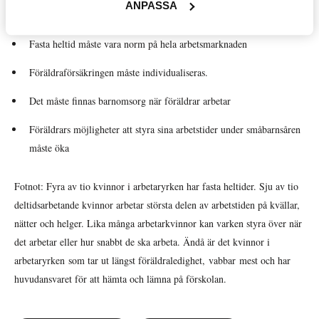
Välfärd »
vi ändra på.
ANPASSA
Distriktsbloggare »
Fasta heltid måste vara norm på hela arbetsmarknaden
Föräldraförsäkringen måste individualiseras.
Det måste finnas barnomsorg när föräldrar arbetar
Föräldrars möjligheter att styra sina arbetstider under småbarnsåren
måste öka
Fotnot: Fyra av tio kvinnor i arbetaryrken har fasta heltider. Sju av tio
deltidsarbetande kvinnor arbetar största delen av arbetstiden på kvällar,
nätter och helger. Lika många arbetarkvinnor kan varken styra över när
det arbetar eller hur snabbt de ska arbeta. Ändå är det kvinnor i
arbetaryrken som tar ut längst föräldraledighet, vabbar mest och har
huvudansvaret för att hämta och lämna på förskolan.