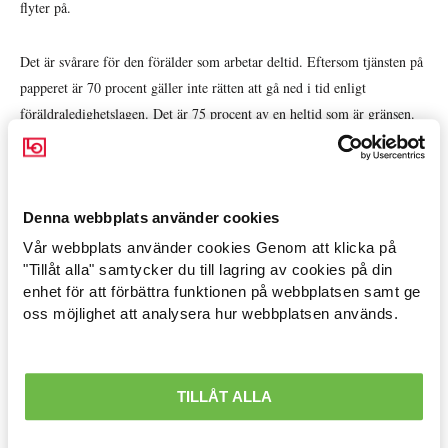
flyter på.
Det är svårare för den förälder som arbetar deltid. Eftersom tjänsten på
papperet är 70 procent gäller inte rätten att gå ned i tid enligt
föräldraledighetslagen. Det är 75 procent av en heltid som är gränsen.
Det är synd att det inte funkar. Inte för att den föräldern vill jobba och
tjäna mindre, men det skulle vara så praktiskt att kunna styra lite bättre
över arbetstiderna när man har barnen. Kanske slippa kvällspassen just
den veckan. För den enda förskolan som har öppet kvällstid ligger i en
Denna webbplats använder cookies
helt annan del av stan. Och vem skulle i så fall ta barnen dit från
Vår webbplats använder cookies Genom att klicka på
Arbetsmarknad »
vanliga stället?
"Tillåt alla" samtycker du till lagring av cookies på din
enhet för att förbättra funktionen på webbplatsen samt ge
Avtal löner & arbetsrätt »
oss möjlighet att analysera hur webbplatsen används.
Säg att ni sitter vid köksbordet och funderar över vem av er som ska ta
Ekonomisk politik »
det mesta av familjeansvaret. Vem har bäst möjligheter? Vem tar
ansvaret i realiteten?
Internationellt »
TILLÅT ALLA
Balans mellan arbete och familj är en ojämnt fördelad resurs. Det måste