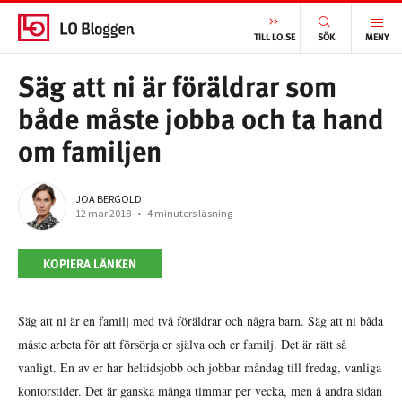
START
/
VÄLFÄRD
/
SÄG ATT NI ÄR FÖRÄLDRAR SOM BÅDE MÅSTE JOBBA OCH TA HAND OM FAMILJEN
TILL LO.SE
SÖK
MENY
Säg att ni är föräldrar som
både måste jobba och ta hand
om familjen
JOA BERGOLD
12 mar 2018
•
4 minuters läsning
KOPIERA LÄNKEN
Säg att ni är en familj med två föräldrar och några barn. Säg att ni båda
måste arbeta för att försörja er själva och er familj. Det är rätt så
vanligt. En av er har heltidsjobb och jobbar måndag till fredag, vanliga
kontorstider. Det är ganska många timmar per vecka, men å andra sidan