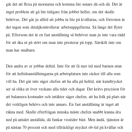
går det att flexa på mornarna och komma lite senare då och då. Det är
inget problem att gå lite tidigare från jobbet heller, om det skulle
behövas. Det går ju alltid att jobba in lite på kvällarna, och förresten är
det ingen som detaljkontrollerar arbetsuppgifterna. Så länge det flyter
på. Eftersom det är en fast anställning så behöver man ju inte vara rädd
för att åka ut på stört om man inte presterar på topp. Särskilt inte om
man har småbarn.
Den andra av er jobbar deltid. Inte för att få mer tid med barnen utan
för att heltidsanställningarna på arbetsplatsen inte räcker till alla som
vill ha. Det går inte säger chefen att ha alla på heltid, när kundtrycket
ser så olika ut över veckans alla tider och dagar. Det krävs precision för
att balansera kostnader och intäkter säger chefen, att ha folk på plats när
det verkligen behövs och inte annars. En fast anställning är inget att
räkna med. Skulle efterfrågan minska måste chefen snabbt kunna dra
ned på antalet anställda, då funkar visstider bäst. Men ändå, tjänsten är
på nästan 70 procent och med tillräckligt mycket ob-tid på kvällar och