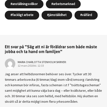
anställningsvillkor
arbetsmarknad
fackligt arbete
jämställdhet
välfärd
Ett svar på ”Säg att ni är föräldrar som både måste
jobba och ta hand om familjen”
MARIA CHARLOTTA STENHOLM
SKRIVER:
12 mars 2018 kl. 12:33
Jag anser att heltidsnormen behöver ses över. Tycker att 30
timmars arbetsvecka (6 timmar/dag) inom vård/omsorg i landsting
och kommun bör införas, fasta scheman i st f ”tvättstugescheman”
samt möjlighet att kunna välja bara dag – eller kvällsturer, eller både
och. 30 timmar ska ses som heltid, med heltidslön. Höj skatten en
skvätt så är detta möjligt inom flera yrkesområden.