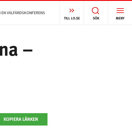
N EN VÄLFÄRDSKONFERENS
TILL LO.SE
SÖK
MENY
rna –
KOPIERA LÄNKEN