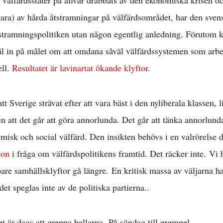
 välfärdsstater på allvar drabbats av den ekonomiska krisen o
vara) av hårda åtstramningar på välfärdsområdet, har den sven
stramningspolitiken utan någon egentlig anledning. Förutom k
väl in på målet om att omdana såväl välfärdssystemen som arb
ll.
Resultatet är lavinartat ökande klyftor.
t Sverige strävat efter att vara bäst i den nyliberala klassen, l
 att det går att göra annorlunda. Det går att tänka annorlunda
isk och social välfärd. Den insikten behövs i en valrörelse dä
jon
i fråga om välfärdspolitikens framtid. Det räcker inte. Vi ha
re samhällsklyftor gå längre. En kritisk massa av väljarna har
et speglas inte av de politiska partierna..
 är dags att greppa ballarna. På söndag till exempel.