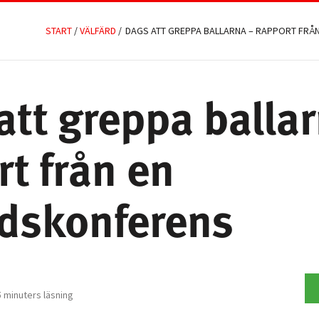
START
/
VÄLFÄRD
/
DAGS ATT GREPPA BALLARNA – RAPPORT FRÅ
att greppa balla
rt från en
rdskonferens
 minuters läsning