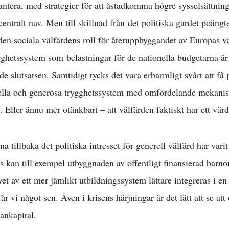
hantera, med strategier för att åstadkomma högre sysselsättni
entralt nav. Men till skillnad från det politiska gardet poäng
den sociala välfärdens roll för återuppbyggandet av Europas v
gghetssystem som belastningar för de nationella budgetarna är 
e slutsatsen. Samtidigt tycks det vara erbarmligt svårt att få p
ella och generösa trygghetssystem med omfördelande mekanism
 Eller ännu mer otänkbart – att välfärden faktiskt har ett värde
nna tillbaka det politiska intresset för generell välfärd har vari
s kan till exempel utbyggnaden av offentligt finansierad barn
et av ett mer jämlikt utbildningssystem lättare integreras i e
år vi något sen. Även i krisens härjningar är det lätt att se att 
mankapital.