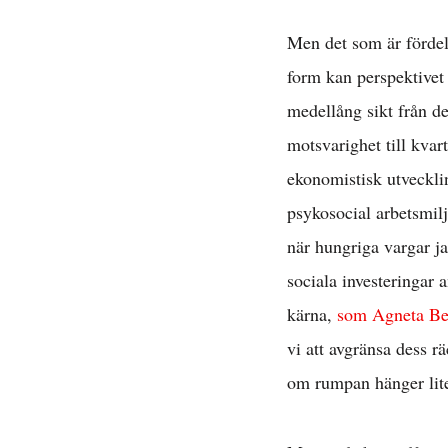
Men det som är fördel
form kan perspektivet 
medellång sikt från d
motsvarighet till kvar
ekonomistisk utvecklin
psykosocial arbetsmil
Avta
när hungriga vargar ja
sociala investeringar 
kärna,
som Agneta Ber
E
vi att avgränsa dess r
om rumpan hänger lit