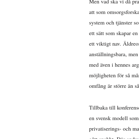
Men vad ska vi då prat
att som omsorgsforsk
system och tjänster so
ett sätt som skapar e
D
ett viktigt nav. Äldre
anställningsbara, men 
med även i hennes argu
möjligheten för så må
omfång är större än så
Tillbaka till konferen
en svensk modell som s
privatiserings- och m