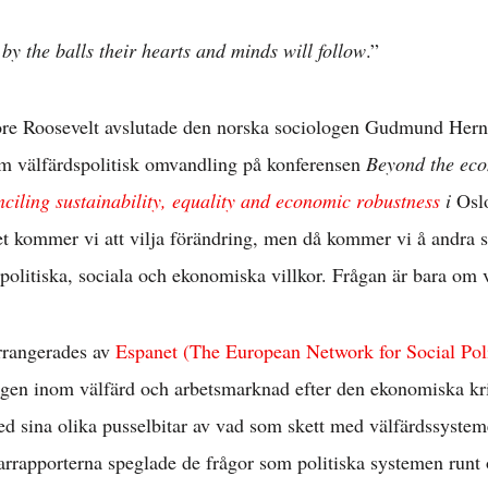
y the balls their hearts and minds will follow
.”
re Roosevelt avslutade den norska sociologen Gudmund Herne
m välfärdspolitisk omvandling på konferensen
Beyond the eco
nciling sustainability, equality and economic robustness
i
Osl
t kommer vi att vilja förändring, men då kommer vi å andra sid
 politiska, sociala och ekonomiska villkor. Frågan är bara om 
rrangerades av
Espanet (The European Network for Social Pol
ngen inom välfärd och arbetsmarknad efter den ekonomiska kri
d sina olika pusselbitar av vad som skett med välfärdssysteme
arrapporterna speglade de frågor som politiska systemen runt