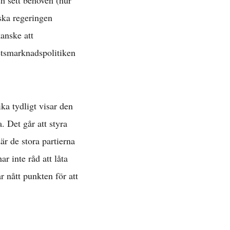
ch sett behoven (hur
ska regeringen
anske att
etsmarknadspolitiken
ika tydligt visar den
. Det går att styra
r de stora partierna
r inte råd att låta
 nått punkten för att