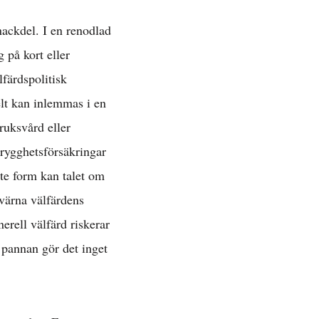
nackdel. I en renodlad
 på kort eller
färdspolitisk
kelt kan inlemmas i en
»
ruksvård eller
trygghetsförsäkringar
ätt »
ste form kan talet om
 värna välfärdens
nerell välfärd riskerar
 »
 pannan gör det inget