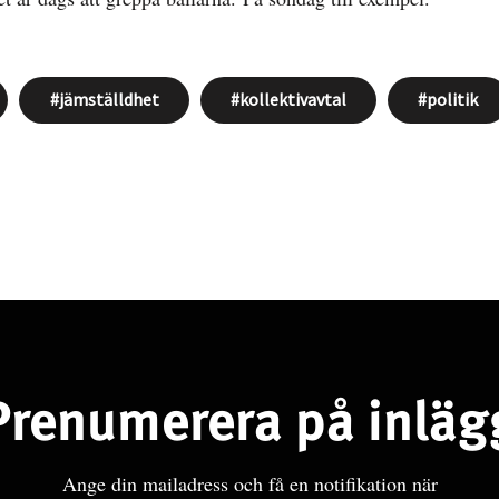
jämställdhet
kollektivavtal
politik
Prenumerera på inläg
Ange din mailadress och få en notifikation när