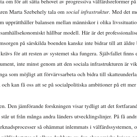
a om för att sätta behovet av progressiva välfärdsreformer på 
Välfärd »
aren Marta Szebehely tala om
social infrastruktur
. Med det me
m upprätthåller balansen mellan människor i olika livssituatio
n samhällsekonomiskt hållbar modell. Här är det professionali
istriktsbloggare
omsorgen på särskilda boenden kanske inte bidrar till att äldre
krävs för att resten av systemet ska fungera. Självfallet finn
ment, inte minst genom att den sociala infrastrukturen är vikt
nga som möjligt att förvärvsarbeta och bidra till skatteunder
 och kan få oss att se på socialpolitiska ambitioner på ett mer 
sen. Den jämförande forskningen visar tydligt att det fortfarand
tår ut från många andra länders utvecklingslinjer. På få andra
arknadsprocesser så ohämmat inlemmats i välfärdssystemen, o