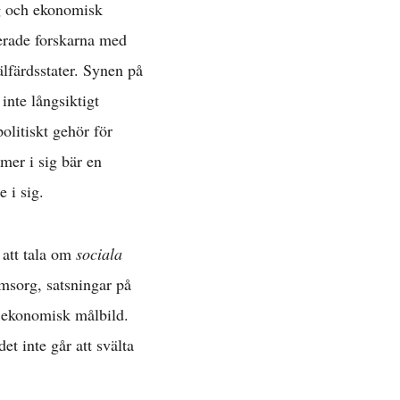
ng och ekonomisk
terade forskarna med
älfärdsstater. Synen på
inte långsiktigt
olitiskt gehör för
er i sig bär en
 i sig.
t att tala om
sociala
omsorg, satsningar på
n ekonomisk målbild.
det inte går att svälta