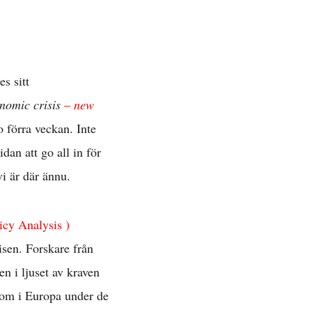
s sitt
nomic crisis
–
new
o förra veckan. Inte
an att go all in för
vi är där ännu.
icy Analysis )
sen. Forskare från
n i ljuset av kraven
 om i Europa under de