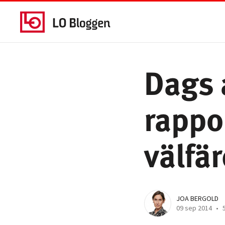
Dags 
rappo
välfä
JOA BERGOLD
09 sep 2014
•
5