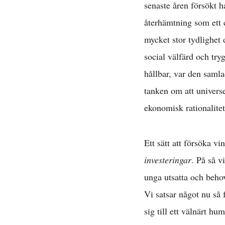
senaste åren försökt 
återhämtning som ett c
mycket stor tydlighet 
social välfärd och try
hållbar, var den samlad
tanken om att univers
ekonomisk rationalitet.
Ett sätt att försöka vi
investeringar
.
På så vi
unga utsatta och behov
Vi satsar något nu så f
sig till ett välnärt hu