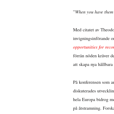
”
When you have them b
Med citatet av Theodo
invigningsinförande o
opportunities for reco
förrän nöden kräver de
att skapa nya hållbara
På konferensen som a
diskuterades utveckli
hela Europa bidrog me
på åtstramning. Forsk