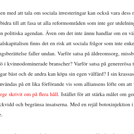
en med att tala om sociala investeringar kan också vara dess 
bidra till att fasa ut alla reformområden som inte ger utdelning
en politiska agendan. Även om det inte ännu handlar om en väl
talskapitalism finns det en risk att sociala frågor som inte en
Arbetsmarknad 
gsberättelse faller undan. Varför satsa på äldreomsorg, missb
jö i kvinnodominerade branscher? Varför satsa på genererösa 
l löner & arbetsr
gar bäst och de andra kan köpa sin egen välfärd? I sin krassa
användas på ett lika förförande vis som alliansens löfte om att
ge skrivit om på flera håll
. Istället för att stärka målet om ge
konomisk politik
äckvidd och begränsa insatserna. Med en rejäl botoxinjektion i
e.
Internationellt »