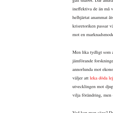
gått snabbt. Där andra
ineffektiva de än må 
helhjärtat anammat åt
krisretoriken passar 
mot en marknadsmode
Men lika tydligt som at
jämförande forskningen
annorlunda mot ekonom
väljer att
leka döda le
utvecklingen mot djupa
vilja förändring, men d
Vad kan man säga? Det