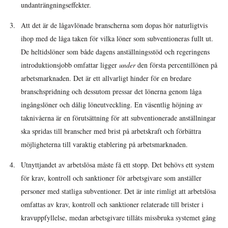
undanträngningseffekter.
Att det är de lågavlönade branscherna som dopas hör naturligtvis
ihop med de låga taken för vilka löner som subventioneras fullt ut.
De heltidslöner som både dagens anställningsstöd och regeringens
introduktionsjobb omfattar ligger
under
den första percentillönen på
arbetsmarknaden. Det är ett allvarligt hinder för en bredare
branschspridning och dessutom pressar det lönerna genom låga
ingångslöner och dålig löneutveckling. En väsentlig höjning av
taknivåerna är en förutsättning för att subventionerade anställningar
ska spridas till branscher med brist på arbetskraft och förbättra
möjligheterna till varaktig etablering på arbetsmarknaden.
Utnyttjandet av arbetslösa måste få ett stopp. Det behövs ett system
för krav, kontroll och sanktioner för arbetsgivare som anställer
personer med statliga subventioner. Det är inte rimligt att arbetslösa
omfattas av krav, kontroll och sanktioner relaterade till brister i
kravuppfyllelse, medan arbetsgivare tillåts missbruka systemet gång