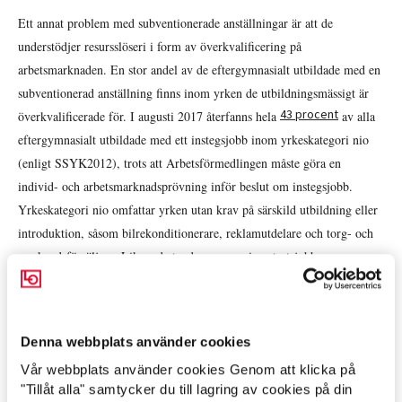
Ett annat problem med subventionerade anställningar är att de
understödjer resursslöseri i form av överkvalificering på
arbetsmarknaden. En stor andel av de eftergymnasialt utbildade med en
subventionerad anställning finns inom yrken de utbildningsmässigt är
43 procent
överkvalificerade för. I augusti 2017 återfanns hela
av alla
eftergymnasialt utbildade med ett instegsjobb inom yrkeskategori nio
(enligt SSYK2012), trots att Arbetsförmedlingen måste göra en
individ- och arbetsmarknadsprövning inför beslut om instegsjobb.
Yrkeskategori nio omfattar yrken utan krav på särskild utbildning eller
introduktion, såsom bilrekonditionerare, reklamutdelare och torg- och
marknadsförsäljare. Liknande tendenser syns i nystartsjobben.
Det är uppenbart att subventionerade anställningar i vissa fall
tränger undan grupper med kort utbildning från
Denna webbplats använder cookies
arbetsmarknaden, för vilka de lägre kvalificerade jobben kanske
Vår webbplats använder cookies Genom att klicka på
är den enda ingången på arbetsmarknaden.
Arbetsmarknad »
"Tillåt alla" samtycker du till lagring av cookies på din