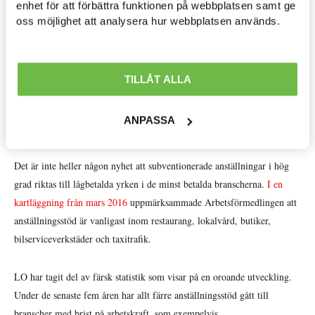
enhet för att förbättra funktionen på webbplatsen samt ge
Avtal löner & arbetsrätt »
Dessutom leder nystartsjobbens konstruktion, som bygger på en
oss möjlighet att analysera hur webbplatsen används.
rättighetslagstiftning från 2006, i sig till ett slöseri eftersom arbetslösa
Ekonomisk politik »
som står långt ifrån arbetsmarknaden konkurreras ut av arbetslösa som
står relativt sett närmare arbetsmarknaden (enligt
studier skulle 6 av 10
Internationellt »
TILLÅT ALLA
få jobb
även utan subventionen).
Välfärd »
ANPASSA
Anställningar med stöd riktas ofta till fel arbetsgivare
Distriktsbloggare »
Det är inte heller någon nyhet att subventionerade anställningar i hög
grad riktas till lågbetalda yrken i de minst betalda branscherna.
I en
kartläggning från mars 2016
uppmärksammade Arbetsförmedlingen att
anställningsstöd är vanligast inom restaurang, lokalvård, butiker,
bilserviceverkstäder och taxitrafik.
LO har tagit del av färsk statistik som visar på en oroande utveckling.
Under de senaste fem åren har allt färre anställningsstöd gått till
branscher med brist på arbetskraft, som exempelvis