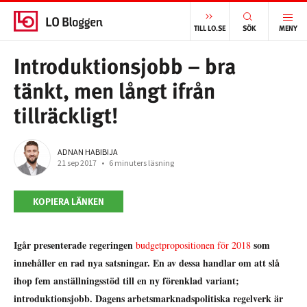
START
/
ARBETSMARKNAD
/
INTRODUKTIONSJOBB – BRA TÄNKT, MEN LÅNGT IFRÅN TILLRÄCKLIGT!
TILL LO.SE
SÖK
MENY
Introduktionsjobb – bra
tänkt, men långt ifrån
tillräckligt!
ADNAN HABIBIJA
21 sep 2017
•
6 minuters läsning
KOPIERA LÄNKEN
Igår presenterade regeringen
som
budgetpropositionen för 2018
innehåller
en rad nya satsningar.
En av dessa handlar om att slå
ihop fem anställningsstöd till en ny förenklad variant;
introduktionsjobb. Dagens arbetsmarknadspolitiska regelverk är