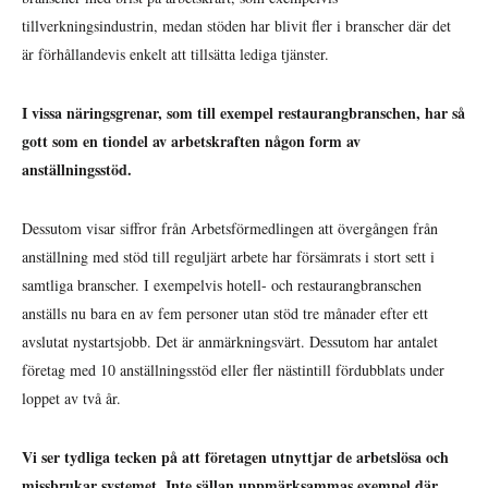
tillverkningsindustrin, medan stöden har blivit fler i branscher där det
är förhållandevis enkelt att tillsätta lediga tjänster.
I vissa näringsgrenar, som till exempel restaurangbranschen, har så
gott som en tiondel av arbetskraften någon form av
anställningsstöd.
Dessutom visar siffror från Arbetsförmedlingen att övergången från
anställning med stöd till reguljärt arbete har försämrats i stort sett i
samtliga branscher. I exempelvis hotell- och restaurangbranschen
anställs nu bara en av fem personer utan stöd tre månader efter ett
avslutat nystartsjobb. Det är anmärkningsvärt. Dessutom har antalet
företag med 10 anställningsstöd eller fler nästintill fördubblats under
loppet av två år.
Vi ser tydliga tecken på att företagen utnyttjar de arbetslösa och
missbrukar systemet. Inte sällan uppmärksammas exempel där