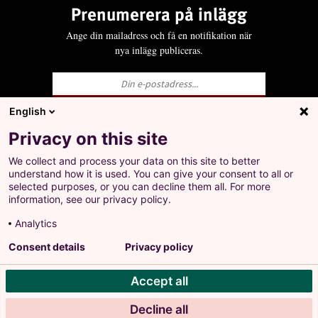
Prenumerera på inlägg
Ange din mailadress och få en notifikation när
nya inlägg publiceras.
English
Ja, jag godkänner att LO behandlar mina
Privacy on this site
personuppgifter i enlighet med Integritets- och
personuppgiftspolicyn för LO.se.
We collect and process your data on this site to better
+
understand how it is used. You can give your consent to all or
Prenumerera på inlägg
selected purposes, or you can decline them all. For more
Ange din mailadress och få en notifikation när nya
information, see our privacy policy.
inlägg publiceras.
Analytics
Landsorganisationen i Sverige
Consent details
Privacy policy
Barnhusgatan 18
•
105 53 Stockholm
Accept all
Tel: 08-796 25 00
Ja, jag godkänner att LO behandlar mina personuppgifter
Org.nr: 802001-9769
i enlighet med Integritets- och personuppgiftspolicyn för
Decline all
Personuppgiftspolicy