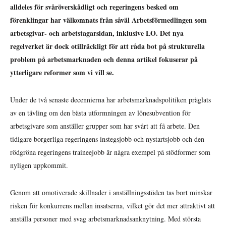
alldeles för svåröverskådligt och regeringens besked om
förenklingar har välkomnats från såväl Arbetsförmedlingen som
arbetsgivar- och arbetstagarsidan, inklusive LO. Det nya
regelverket är dock otillräckligt för att råda bot på strukturella
problem på arbetsmarknaden och denna artikel fokuserar på
ytterligare reformer som vi vill se.
Under de två senaste decennierna har arbetsmarknadspolitiken präglats
av en tävling om den bästa utformningen av lönesubvention för
arbetsgivare som anställer grupper som har svårt att få arbete. Den
tidigare borgerliga regeringens instegsjobb och nystartsjobb och den
rödgröna regeringens traineejobb är några exempel på stödformer som
nyligen uppkommit.
Genom att omotiverade skillnader i anställningsstöden tas bort minskar
risken för konkurrens mellan insatserna, vilket gör det mer attraktivt att
anställa personer med svag arbetsmarknadsanknytning. Med största