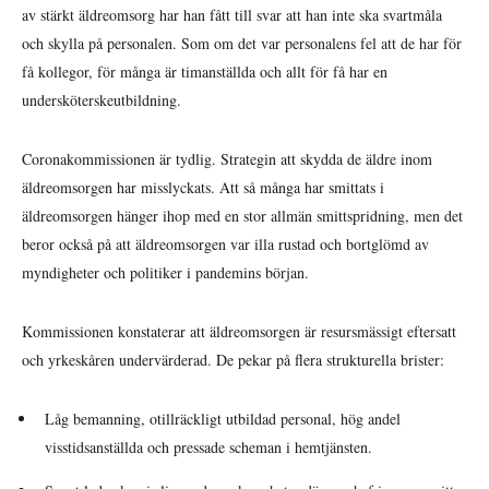
av stärkt äldreomsorg har han fått till svar att han inte ska svartmåla
och skylla på personalen. Som om det var personalens fel att de har för
få kollegor, för många är timanställda och allt för få har en
undersköterskeutbildning.
Coronakommissionen är tydlig. Strategin att skydda de äldre inom
äldreomsorgen har misslyckats. Att så många har smittats i
äldreomsorgen hänger ihop med en stor allmän smittspridning, men det
beror också på att äldreomsorgen var illa rustad och bortglömd av
myndigheter och politiker i pandemins början.
Kommissionen konstaterar att äldreomsorgen är resursmässigt eftersatt
och yrkeskåren undervärderad. De pekar på flera strukturella brister:
Låg bemanning, otillräckligt utbildad personal, hög andel
visstidsanställda och pressade scheman i hemtjänsten.