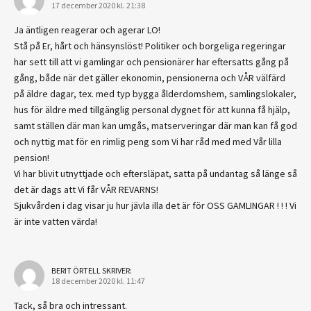
17 december 2020 kl. 21:38
Ja äntligen reagerar och agerar LO!
Stå på Er, hårt och hänsynslöst! Politiker och borgeliga regeringar
har sett till att vi gamlingar och pensionärer har eftersatts gång på
gång, både när det gäller ekonomin, pensionerna och VÅR välfärd
på äldre dagar, tex. med typ bygga ålderdomshem, samlingslokaler,
hus för äldre med tillgänglig personal dygnet för att kunna få hjälp,
samt ställen där man kan umgås, matserveringar där man kan få god
och nyttig mat för en rimlig peng som Vi har råd med med Vår lilla
pension!
Vi har blivit utnyttjade och eftersläpat, satta på undantag så länge så
det är dags att Vi får VÅR REVARNS!
Sjukvården i dag visar ju hur jävla illa det är för OSS GAMLINGAR ! ! ! Vi
är inte vatten värda!
BERIT ÖRTELL
SKRIVER:
18 december 2020 kl. 11:47
Tack, så bra och intressant.