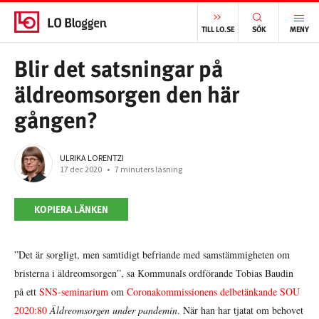
START
/
VÄLFÄRD
/
BLIR DET SATSNINGAR PÅ ÄLDREOMSORGEN DEN HÄR GÅNGEN?
TILL LO.SE
SÖK
MENY
Blir det satsningar på
äldreomsorgen den här
gången?
ULRIKA LORENTZI
17 dec 2020
•
7 minuters läsning
KOPIERA LÄNKEN
”Det är sorgligt, men samtidigt befriande med samstämmigheten om
bristerna i äldreomsorgen”, sa Kommunals ordförande Tobias Baudin
på ett
SNS-seminarium
om
Coronakommissionens delbetänkande SOU
2020:80
Äldreomsorgen under pandemin
. När han har tjatat om behovet