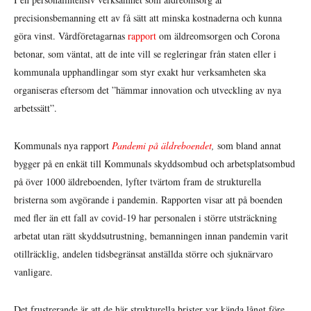
precisionsbemanning ett av få sätt att minska kostnaderna och kunna
göra vinst. Vårdföretagarnas
rapport
om äldreomsorgen och Corona
betonar, som väntat, att de inte vill se regleringar från staten eller i
kommunala upphandlingar som styr exakt hur verksamheten ska
organiseras eftersom det ”hämmar innovation och utveckling av nya
arbetssätt”.
Kommunals nya rapport
Pandemi på äldreboendet
,
som bland annat
bygger på en enkät till Kommunals skyddsombud och arbetsplatsombud
på över 1000 äldreboenden, lyfter tvärtom fram de strukturella
bristerna som avgörande i pandemin. Rapporten visar att på boenden
med fler än ett fall av covid-19 har personalen i större utsträckning
arbetat utan rätt skyddsutrustning, bemanningen innan pandemin varit
otillräcklig, andelen tidsbegränsat anställda större och sjuknärvaro
vanligare.
Det frustrerande är att de här strukturella brister var kända långt före