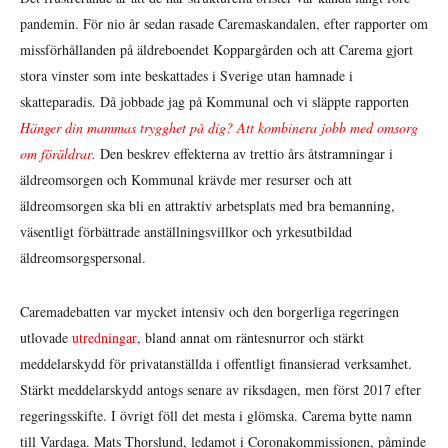
pandemin. För nio år sedan rasade Caremaskandalen, efter rapporter om
missförhållanden på äldreboendet Koppargården och att Carema gjort
stora vinster som inte beskattades i Sverige utan hamnade i
skatteparadis. Då jobbade jag på Kommunal och vi släppte rapporten
Hänger din mammas trygghet på dig? Att kombinera jobb med omsorg
om föräldrar
.
Den beskrev effekterna av trettio års åtstramningar i
äldreomsorgen och Kommunal krävde mer resurser och att
äldreomsorgen ska bli en attraktiv arbetsplats med bra bemanning,
väsentligt förbättrade anställningsvillkor och yrkesutbildad
äldreomsorgspersonal.
Caremadebatten var mycket intensiv och den borgerliga regeringen
utlovade
utredningar
, bland annat om räntesnurror och stärkt
meddelarskydd för privatanställda i offentligt finansierad verksamhet.
Stärkt meddelarskydd antogs senare av riksdagen, men först 2017 efter
regeringsskifte. I övrigt föll det mesta i glömska. Carema bytte namn
till Vardaga. Mats Thorslund, ledamot i Coronakommissionen, påminde