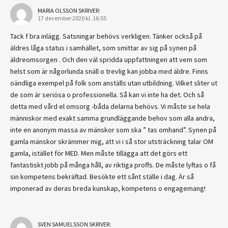
MARIA OLSSON
SKRIVER:
17 december 2020 kl. 16:55
Tack f bra inlägg. Satsningar behövs verkligen. Tänker också på
äldres låga status i samhället, som smittar av sig på synen på
äldreomsorgen . Och den väl spridda uppfattningen att vem som
helst som är någorlunda snäll o trevlig kan jobba med äldre. Finns
oändliga exempel på folk som anställs utan utbildning. Vilket sliter ut
de som är seriösa o professionella. Så kan vi inte ha det. Och så
detta med vård el omsorg -båda delarna behövs. Vi måste se hela
människor med exakt samma grundläggande behov som alla andra,
inte en anonym massa av mänskor som ska ” tas omhand”. Synen på
gamla mänskor skrämmer mig, att vi i så stor utsträckning talar OM
gamla, istället för MED. Men måste tillägga att det görs ett
fantastiskt jobb på många håll, av riktiga proffs. De måste lyftas o få
sin kompetens bekräftad. Besökte ett sånt ställe i dag. Är så
imponerad av deras breda kunskap, kompetens o engagemang!
SVEN SAMUELSSON
SKRIVER: