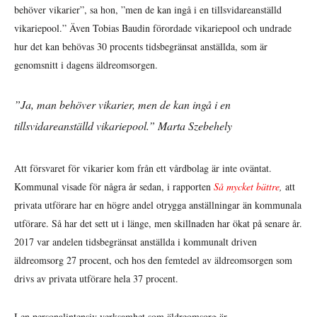
behöver vikarier”, sa hon, ”men de kan ingå i en tillsvidareanställd
vikariepool.” Även Tobias Baudin förordade vikariepool och undrade
hur det kan behövas 30 procents tidsbegränsat anställda, som är
genomsnitt i dagens äldreomsorgen.
”Ja, man behöver vikarier, men de kan ingå i en
tillsvidareanställd vikariepool.” Marta Szebehely
Att försvaret för vikarier kom från ett vårdbolag är inte oväntat.
Kommunal visade för några år sedan, i rapporten
Så mycket bättre
,
att
privata utförare har en högre andel otrygga anställningar än kommunala
utförare. Så har det sett ut i länge, men skillnaden har ökat på senare år.
2017 var andelen tidsbegränsat anställda i kommunalt driven
äldreomsorg 27 procent, och hos den femtedel av äldreomsorgen som
drivs av privata utförare hela 37 procent.
I en personalintensiv verksamhet som äldreomsorg är