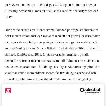
på SNS-seminariet om att Riksdagen 2012 tog ett beslut om krav på
tillräcklig bemanning, men att ”det lades i säck av Socialstyrelsen och
SKR”.
Blir det annorlunda nu? Coronakommissionen pekar på att ansvaret är
delat mellan kommuner och regioner men att det yttersta ansvaret vilar
på nuvarande och tidigare regeringar. Förhoppningsvis kan de leda till
en omprövning av den förda politiken från hela den politiska skalan. En
skillnad, jämfört med 2011, är att nuvarande regering trots allt
genomför reformer och stärker resurserna till äldreomsorgen, även om
det behövs mycket mer. Utbildningssatsningen Äldreomsorgslyftet, där
visstidsanställda inom äldreomsorgen får utbildning på arbetstid och
tillsvidareanställning efter avklarad utbildning, är ett viktigt steg.
Undersköterska är på väg att bli en skyddad yrkestitel. Utredningen om
fast omsorgskontakt i hemtjänsten har lämnat sitt förslag som nu går på
remiss. Socialminister Lena Hallengren meddelade också att det
kommer tillsättas en utredning om en äldreomsorgslag.