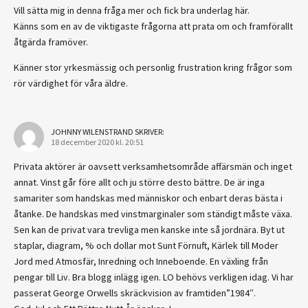
Vill sätta mig in denna fråga mer och fick bra underlag här.
Känns som en av de viktigaste frågorna att prata om och framförallt
åtgärda framöver.
Känner stor yrkesmässig och personlig frustration kring frågor som
rör värdighet för våra äldre.
JOHNNY WILENSTRAND
SKRIVER:
18 december 2020 kl. 20:51
Privata aktörer är oavsett verksamhetsområde affärsmän och inget
annat. Vinst går före allt och ju större desto bättre. De är inga
samariter som handskas med människor och enbart deras bästa i
åtanke. De handskas med vinstmarginaler som ständigt måste växa.
Sen kan de privat vara trevliga men kanske inte så jordnära. Byt ut
staplar, diagram, % och dollar mot Sunt Förnuft, Kärlek till Moder
Jord med Atmosfär, Inredning och Inneboende. En växling från
pengar till Liv. Bra blogg inlägg igen. LO behövs verkligen idag. Vi har
passerat George Orwells skräckvision av framtiden”1984″.