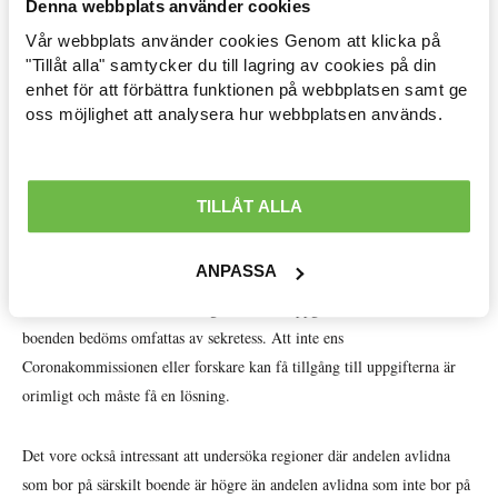
Denna webbplats använder cookies
Vår webbplats använder cookies Genom att klicka på
Förhoppningsvis fortsätter även Coronakommissionen att utreda
Arbetsmarknad »
"Tillåt alla" samtycker du till lagring av cookies på din
äldreomsorgen. Marta Szebehely hade i praktiken bara två månader på
enhet för att förbättra funktionen på webbplatsen samt ge
Avtal löner & arbetsrätt »
sig för sin underlagsrapport och hon pekar på att det behövs fallstudier
oss möjlighet att analysera hur webbplatsen används.
som undersöker vad som kännetecknar de äldreboenden som haft
Ekonomisk politik »
mycket smitta och de som lyckats hålla smittan borta. I flera länder har
några få äldreboenden stått för en stor del av dödsfallen. Internationellt
Internationellt »
TILLÅT ALLA
har det även gjorts jämförelser av boenden med vinstsyftande och icke-
vinstsyftande regi. Flera studier visar på högre dödlighet i vinstsyftande
Välfärd »
ANPASSA
och några studier hittar inte några skillnader. I dag går det inte att göra
Distriktsbloggare »
den här sortens studier i Sverige eftersom uppgifter om enskilda
boenden bedöms omfattas av sekretess. Att inte ens
Coronakommissionen eller forskare kan få tillgång till uppgifterna är
orimligt och måste få en lösning.
Det vore också intressant att undersöka regioner där andelen avlidna
som bor på särskilt boende är högre än andelen avlidna som inte bor på