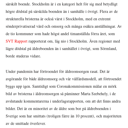
särskilt boende. Stockholm är i en kategori helt för sig med betydligt
högre dödstal på särskilda boenden än i samhälle i övrigt. Flera av de
strukturella bristerna är också värst i Stockholm, med en extremt
sönderprivatiserad vård och omsorg och många osäkra anställningar. Av
de tio kommuner som hade högst andel timanställda förra året, som
SVT Rapport
rapporterat om, låg nio i Stockholm. Även regioner med
lägre dödstal på äldreboenden än i samhället i övrigt, som Sörmland,
borde studeras vidare.
Under pandemin har förtroendet för äldreomsorgen rasat. Det är
avgörande för både äldreomsorg och vår välfärdsmodell, att förtroendet
byggs upp igen. Samtidigt som Coronakommissionen målar en mörk
bild av bristerna i äldreomsorgen så påminner Marta Szebehely, i de
avslutande kommentarerna i underlagsrapporten, om att det finns andra
bilder. Det är en minoritet av de äldre som bor på äldreboenden i
Sverige som har smittats (troligen färre än 10 procent), och majoriteten
av de smittade överlever.