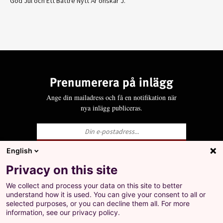
God Jul och Ett Bättre Nytt År önskar J.
Prenumerera på inlägg
Ange din mailadress och få en notifikation när
nya inlägg publiceras.
English
Ja, jag godkänner att LO behandlar mina
Privacy on this site
personuppgifter i enlighet med Integritets- och
personuppgiftspolicyn för LO.se.
We collect and process your data on this site to better
+
understand how it is used. You can give your consent to all or
Prenumerera på inlägg
selected purposes, or you can decline them all. For more
Ange din mailadress och få en notifikation när nya
information, see our privacy policy.
inlägg publiceras.