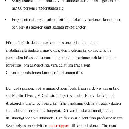
Svagt ledarskap i slimmade verksamheter där en chef i genomsnitt
har 60 personer underställda sig.
Fragmenterad organisation, ”ett lapptäcke” av regioner, kommuner
och privata aktörer samt statliga myndigheter.
För att åtgärda detta anser kommissionen bland annat att
anställningstryggheten måste öka, den medicinska kompetensen i
personalen höjas och samordningen mellan regioner och kommuner
förbättras, om ansvaret ska vara delat (en fråga som
Coronakommissionen kommer återkomma till).
Den enda personen på seminariet som förde fram en delvis annan bild
var Martin Tivéus, VD på vårdbolaget Attendo. Han ville skilja på
strukturella brister och påverkan från pandemin och sa att utan vikarier
hade äldreomsorgen inte fungerat. Det var kanske ett modigt eller
fullständigt tondövt uttalande. Han fick svar direkt från professor Marta
Szebehely, som skrivit en
underrapport
till kommissionen. ”Ja, man