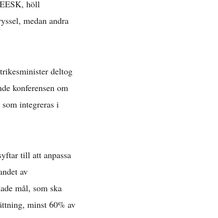
 EESK, höll
Bryssel, medan andra
trikesminister deltog
ende konferensen om
 som integreras i
ftar till att anpassa
andet av
nade mål, som ska
»
ättning, minst 60% av