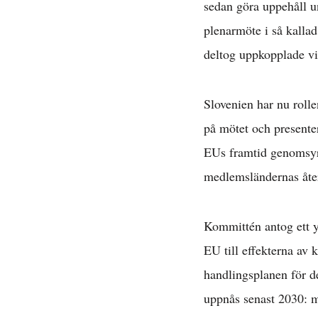
sedan göra uppehåll u
plenarmöte i så kalla
deltog uppkopplade vi
Slovenien har nu roll
på mötet och presente
EUs framtid genomsyra
medlemsländernas åter
Kommittén antog ett yt
EU till effekterna av
handlingsplanen för d
uppnås senast 2030: m