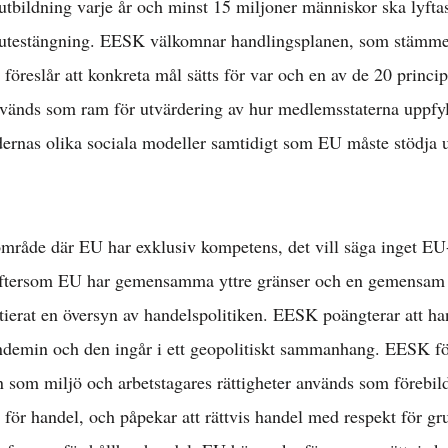
 utbildning varje år och minst 15 miljoner människor ska lyfta
l löner & arbetsr
al utestängning. EESK välkomnar handlingsplanen, som stämm
öreslår att konkreta mål sätts för var och en av de 20 princip
nvänds som ram för utvärdering av hur medlemsstaterna uppf
konomisk politik
rnas olika sociala modeller samtidigt som EU måste stödja u
Internationellt »
 område där EU har exklusiv kompetens, det vill säga inget EU
Välfärd »
 eftersom EU har gemensamma yttre gränser och en gemensam
ierat en översyn av handelspolitiken. EESK poängterar att han
ndemin och den ingår i ett geopolitiskt sammanhang. EESK fö
istriktsbloggare
 som miljö och arbetstagares rättigheter används som förebild
 för handel, och påpekar att rättvis handel med respekt för g