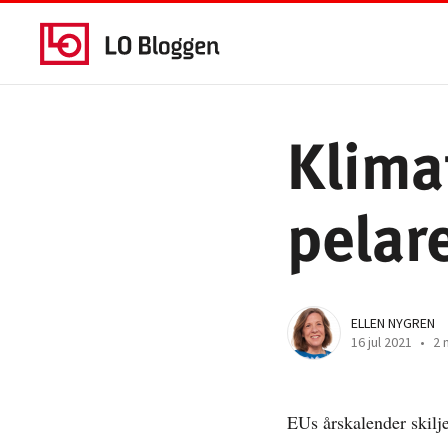
Klima
pelar
ELLEN NYGREN
16 jul 2021
•
2 
EUs årskalender skilje