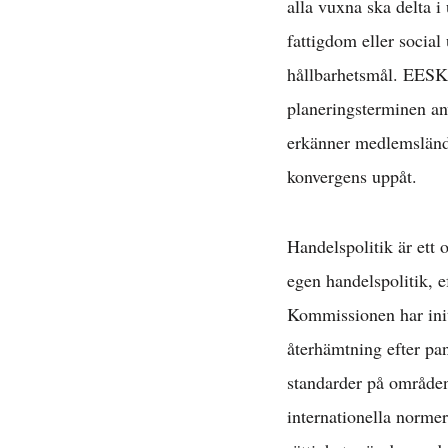
alla vuxna ska delta i
Avta
fattigdom eller soci
hållbarhetsmål. EESK f
planeringsterminen a
E
erkänner medlemslände
konvergens uppåt.
Handelspolitik är ett
egen handelspolitik,
Kommissionen har init
återhämtning efter pa
D
standarder på områden
internationella normer