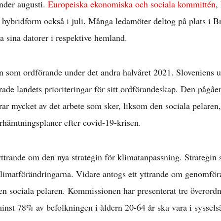
nder augusti.
Europeiska ekonomiska och sociala kommittén
,
d hybridform också i juli. Många ledamöter deltog på plats i 
a sina datorer i respektive hemland.
en som ordförande under det andra halvåret 2021. Sloveniens u
rade landets prioriteringar för sitt ordförandeskap. Den pågå
r mycket av det arbete som sker, liksom den sociala pelaren,
hämtningsplaner efter covid-19-krisen.
trande om den nya strategin för klimatanpassning. Strategin sy
 klimatförändringarna. Vidare antogs ett yttrande om genomför
en sociala pelaren. Kommissionen har presenterat tre överord
Arbetsmarknad 
inst 78% av befolkningen i åldern 20-64 år ska vara i syssels