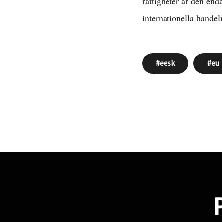
rättigheter är den end
internationella handel
eesk
eu