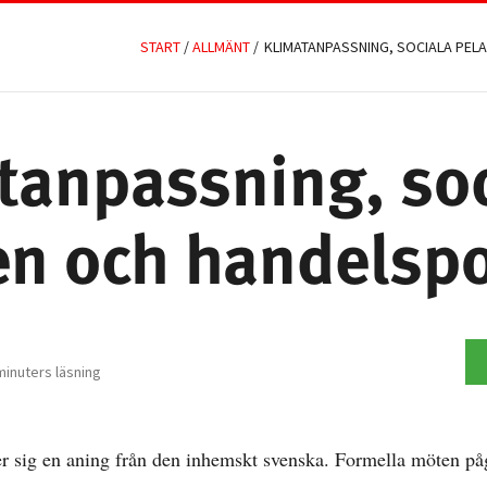
START
/
ALLMÄNT
/
KLIMATANPASSNING, SOCIALA PEL
tanpassning, soc
en och handelspo
minuters läsning
r sig en aning från den inhemskt svenska. Formella möten pågår