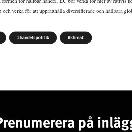
a formen för hållbar handel. EU bör verka för mer av rättvis k
n och verka för att upprätthålla diversifierade och hållbara gl
handelspolitik
klimat
Prenumerera på inläg