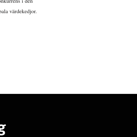
onkurrens i den
obala värdekedjor.
g