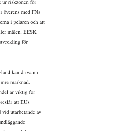
s ur riskzonen för
ätt »
er överens med FNs
erna i pelaren och att
yller målen. EESK
 »
tveckling för
-land kan driva en
 inre marknad.
del är viktig för
reslår att EUs
 »
 vid utarbetande av
rundläggande