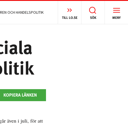
AREN OCH HANDELSPOLITIK
TILL LO.SE
SÖK
MENY
iala
litik
KOPIERA LÄNKEN
 även i juli, för att