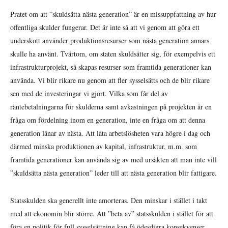
Pratet om att ”skuldsätta nästa generation” är en missuppfattning av hur
offentliga skulder fungerar. Det är inte så att vi genom att göra ett
underskott använder produktionsresurser som nästa generation annars
skulle ha använt. Tvärtom, om staten skuldsätter sig, för exempelvis ett
infrastrukturprojekt, så skapas resurser som framtida generationer kan
använda. Vi blir rikare nu genom att fler sysselsätts och de blir rikare
sen med de investeringar vi gjort. Vilka som får del av
räntebetalningarna för skulderna samt avkastningen på projekten är en
fråga om fördelning inom en generation, inte en fråga om att denna
generation lånar av nästa. Att låta arbetslösheten vara högre i dag och
därmed minska produktionen av kapital, infrastruktur, m.m. som
framtida generationer kan använda sig av med ursäkten att man inte vill
”skuldsätta nästa generation” leder till att nästa generation blir fattigare.
Statsskulden ska generellt inte amorteras. Den minskar i stället i takt
med att ekonomin blir större. Att ”beta av” statsskulden i stället för att
föra en politik för full sysselsättning kan få ödesdigra konsekvenser.