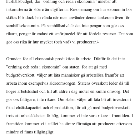
hushållsbudget, där ”ordning och reda i ekonomin” innebär att
inkomsterna är större än utgifterna. Resonemang om hur ekonomin bör
skötas blir dock bakvända när man använder denna tankeram även för
samhällsekonomin. På samhällsnivå är det inte pengar som gör oss
rikare, pengar är endast ett smörjmedel för att fördela resurser. Det som
1
gör oss rika är hur mycket (och vad) vi producerar.
Grunden för all ekonomisk produktion är arbete. Därför är det inte
”ordning och reda i ekonomin” om staten, för att gå med
budgetöverskott, väljer att låta människor gå arbetslösa framför att
arbeta inom exempelvis äldreomsorgen. Statens överskott leder då till
högre arbetslöshet och till att äldre i dag möter en sämre omsorg. Det
gör oss fattigare, inte rikare. Om staten väljer att låta bli att investera i
ökad elnätskapacitet och elproduktion, för att gå med budgetöverskott
trots att arbetslösheten är hög, kommer vi inte vara rikare i framtiden. I
framtiden kommer vi i stället ha sämre förmåga att producera eftersom
mindre el finns tillgängligt.