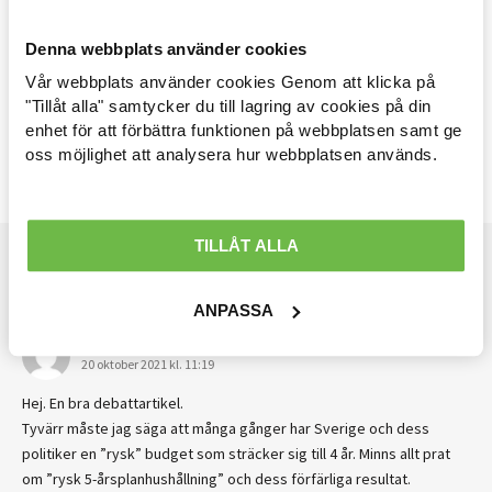
1
En fullständig bild av rikedom inkluderar givetvis alla människors
Denna webbplats använder cookies
möjlighet till ledig tid och förkovran utöver lönearbetet.
Vår webbplats använder cookies Genom att klicka på
Arbetsmarknad »
"Tillåt alla" samtycker du till lagring av cookies på din
enhet för att förbättra funktionen på webbplatsen samt ge
ekonomisk politik
Avtal löner & arbetsrätt »
oss möjlighet att analysera hur webbplatsen används.
Ekonomisk politik »
Internationellt »
TILLÅT ALLA
5 svar på ”(S) måste ändra sin syn på den
Välfärd »
ekonomiska politiken”
ANPASSA
Distriktsbloggare »
TOBIAS
SKRIVER:
20 oktober 2021 kl. 11:19
Hej. En bra debattartikel.
Tyvärr måste jag säga att många gånger har Sverige och dess
politiker en ”rysk” budget som sträcker sig till 4 år. Minns allt prat
om ”rysk 5-årsplanhushållning” och dess förfärliga resultat.