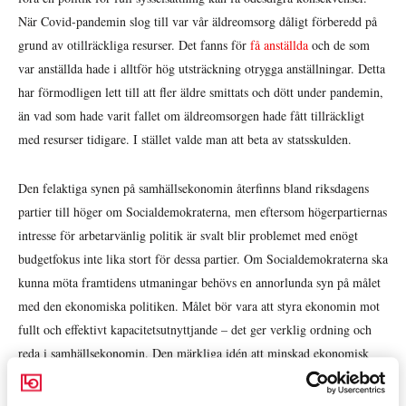
När Covid-pandemin slog till var vår äldreomsorg dåligt förberedd på
grund av otillräckliga resurser. Det fanns för
få anställda
och de som
var anställda hade i alltför hög utsträckning otrygga anställningar. Detta
har förmodligen lett till att fler äldre smittats och dött under pandemin,
än vad som hade varit fallet om äldreomsorgen hade fått tillräckligt
med resurser tidigare. I stället valde man att beta av statsskulden.
Den felaktiga synen på samhällsekonomin återfinns bland riksdagens
partier till höger om Socialdemokraterna, men eftersom högerpartiernas
intresse för arbetarvänlig politik är svalt blir problemet med enögt
budgetfokus inte lika stort för dessa partier. Om Socialdemokraterna ska
kunna möta framtidens utmaningar behövs en annorlunda syn på målet
med den ekonomiska politiken. Målet bör vara att styra ekonomin mot
fullt och effektivt kapacitetsutnyttjande – det ger verklig ordning och
reda i samhällsekonomin. Den märkliga idén att minskad ekonomisk
aktivitet i dag skulle göra oss rikare i morgon måste skrotas.