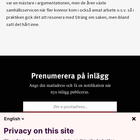
var en mästare i argumentationen, men de åren växte
samhällsservicen när fler kvinnor kom i också annat arbete o.s.v. så i
praktiken gick det att resonera med Sträng om saken, men ibland
satt det hårt inne.
Prenumerera på inlägg
Ange din mailadress och få en notifikation när
nya inlägg publiceras.
English
Ja, jag godkänner att LO behandlar mina
Privacy on this site
personuppgifter i enlighet med Integritets- och
personuppgiftspolicyn för LO.se.