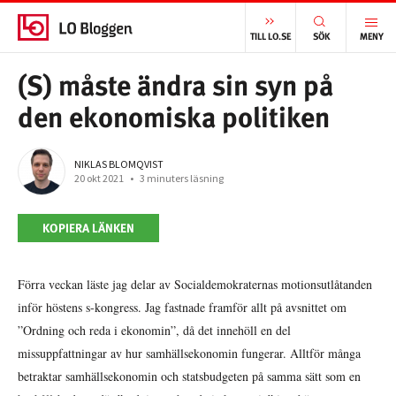
START
/
ARBETSMARKNAD
/
(S) MÅSTE ÄNDRA SIN SYN PÅ DEN EKONOMISKA POLITIKEN
TILL LO.SE
SÖK
MENY
(S) måste ändra sin syn på
den ekonomiska politiken
NIKLAS BLOMQVIST
20 okt 2021
•
3 minuters läsning
KOPIERA LÄNKEN
Förra veckan läste jag delar av Socialdemokraternas motionsutlåtanden
inför höstens s-kongress. Jag fastnade framför allt på avsnittet om
”Ordning och reda i ekonomin”, då det innehöll en del
missuppfattningar av hur samhällsekonomin fungerar. Alltför många
betraktar samhällsekonomin och statsbudgeten på samma sätt som en