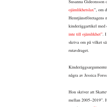
Susanna Gideonsson oc
ojämlikhetslax
”, om d
Hemtjänstföretagens nä
kinderäggartikel med 
inte till ojämlikhet”
. 
skriva om på vilket s
rutavdraget.
Kinderäggsargumenten 
några av Jessica Fors
Hon skriver att Skatte
mellan 2005–2019”. Hä