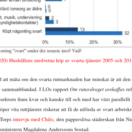
Internationellt »
Välfärd »
istriktsbloggare
020) Hushållens medvetna köp av svarta tjänster 2005 och 20
 att mäta om den svarta rutmarknaden har minskat är att den 
r sammanblandad. I LOs rapport
Om rutavdraget avskaffas
ref
utsektorn finns kvar och kanske till och med har växt parallell
er vita ruttjänster riskerar att få de utförda av svart arbetskra
r Torps
intervju med Chilo
, den papperslösa städerskan från N
tsministern Magdalena Anderssons bostad.