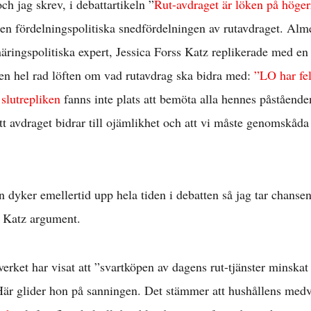
h jag skrev, i debattartikeln ”
Rut-avdraget är löken på höge
en fördelningspolitiska snedfördelningen av rutavdraget. Alm
ringspolitiska expert, Jessica Forss Katz replikerade med en 
en hel rad löften om vad rutavdrag ska bidra med:
”LO har fel
I
slutrepliken
fanns inte plats att bemöta alla hennes påståenden
ätt avdraget bidrar till ojämlikhet och att vi måste genomskå
dyker emellertid upp hela tiden i debatten så jag tar chansen
s Katz argument.
verket har visat att ”svartköpen av dagens rut-tjänster minska
r glider hon på sanningen. Det stämmer att hushållens medv