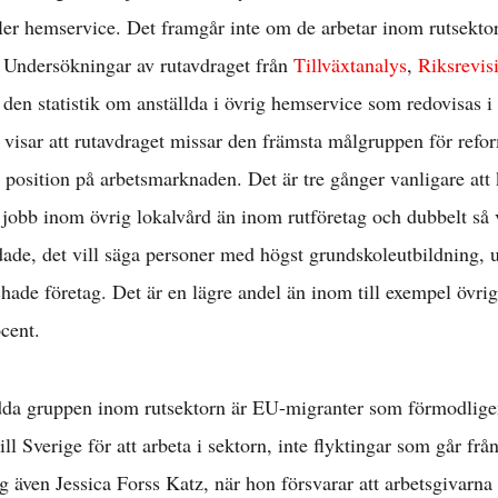
ller hemservice. Det framgår inte om de arbetar inom rutsektor
. Undersökningar av rutavdraget från
Tillväxtanalys
,
Riksrevis
 den statistik om anställda i övrig hemservice som redovisas 
, visar att rutavdraget missar den främsta målgruppen för refor
position på arbetsmarknaden. Det är tre gånger vanligare att 
jobb inom övrig lokalvård än inom rutföretag och dubbelt så v
ldade, det vill säga personer med högst grundskoleutbildning, 
schade företag. Det är en lägre andel än inom till exempel övrig
cent.
ödda gruppen inom rutsektorn är EU-migranter som förmodlige
ill Sverige för att arbeta i sektorn, inte flyktingar som går från
g även Jessica Forss Katz, när hon försvarar att arbetsgivarna