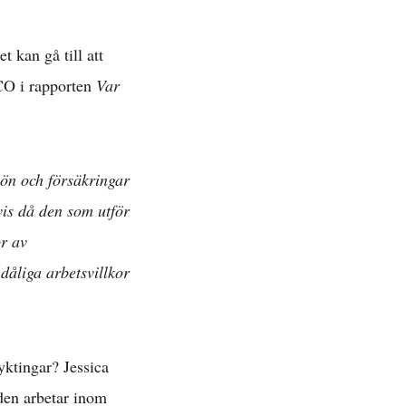
 kan gå till att
TCO i rapporten
Var
lön och försäkringar
lvis då den som utför
or av
dåliga arbetsvillkor
yktingar? Jessica
åden arbetar inom