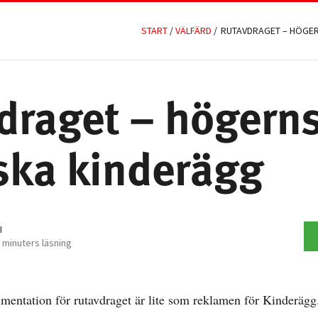
START
/
VÄLFÄRD
/
RUTAVDRAGET – HÖGER
draget – högern
iska kinderägg
I
 minuters läsning
mentation för rutavdraget är lite som reklamen för Kinderägg.