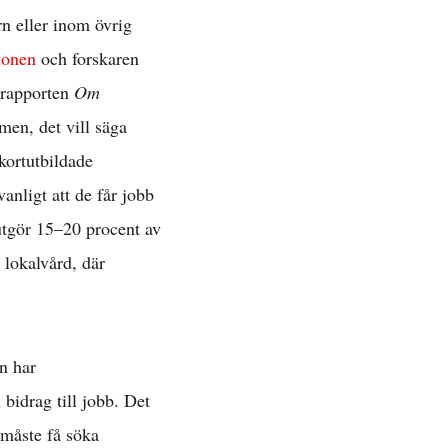
n eller inom övrig
ionen
och forskaren
i rapporten
Om
men, det vill säga
kortutbildade
anligt att de får jobb
utgör 15–20 procent av
 lokalvård, där
n har
 bidrag till jobb. Det
 måste få söka