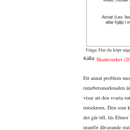
D
Källa:
Skatteverket (2
Ett annat problem med
rutarbetsmarknaden ä
visar att den svarta r
rutsektorn. Den som köp
det går till, läs Elino
utanför dåvarande sta