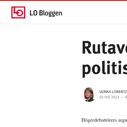
Rutav
polit
ULRIKA LORENTZ
02 feb 2023
•
8
Högerdebattörers argu