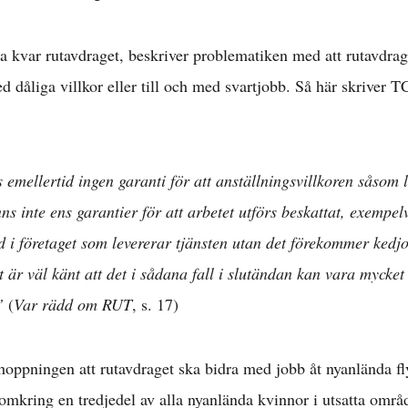
kvar rutavdraget, beskriver problematiken med att rutavdraget
 dåliga villkor eller till och med svartjobb. Så här skriver 
 emellertid ingen garanti för att anställningsvillkoren såsom 
inns inte ens garantier för att arbetet utförs beskattat, exempe
ld i företaget som levererar tjänsten utan det förekommer kedj
 är väl känt att det i sådana fall i slutändan kan vara mycket 
”
(
Var rädd om RUT
, s. 17)
hoppningen att rutavdraget ska bidra med jobb åt nyanlända fl
 omkring en tredjedel av alla nyanlända kvinnor i utsatta omr