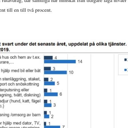
i rutavdrag, där samtliga har minskat från tidigare låga nivåer 
ent till en till två procent.
Arbetsmarknad 
l löner & arbetsr
konomisk politik