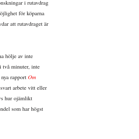
önskningar i rutavdrag
öjlighet för köparna
vdar att rutavdraget är
na hölje av inte
 två minuter, inte
s nya rapport
Om
svart arbete vitt eller
vs hur ojämlikt
iondel som har högst