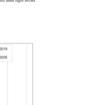
till ännu lägre nivåer
»
ätt »
 »