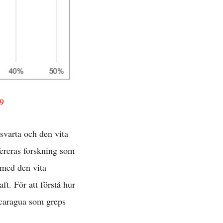
 »
19
svarta och den vita
ereras forskning som
t med den vita
ft. För att förstå hur
icaragua som greps