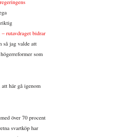
rregeringens
ega
riktig
 – rutavdraget bidrar
 så jag valde att
da högerreformer som
 att här gå igenom
t med över 70 procent
etna svartköp har