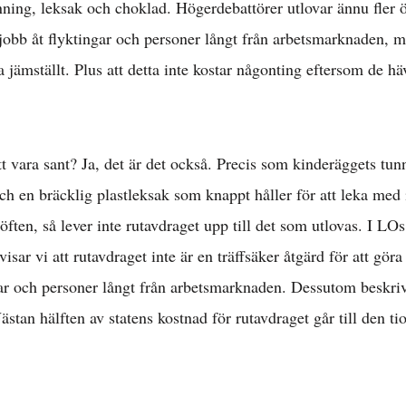
nning, leksak och choklad. Högerdebattörer utlovar ännu fler 
jobb åt flyktingar och personer långt från arbetsmarknaden, m
a jämställt. Plus att detta inte kostar någonting eftersom de hä
att vara sant? Ja, det är det också. Precis som kinderäggets tun
ch en bräcklig plastleksak som knappt håller för att leka med i
ften, så lever inte rutavdraget upp till det som utlovas. I LO
visar vi att rutavdraget inte är en träffsäker åtgärd för att göra 
gar och personer långt från arbetsmarknaden. Dessutom beskri
Nästan hälften av statens kostnad för rutavdraget går till den t