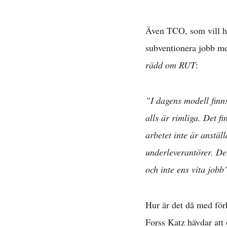
Även TCO, som vill ha 
subventionera jobb med
rädd om RUT
:
”I dagens modell finns
alls är rimliga. Det f
arbetet inte är anstäl
underleverantörer. Det
och inte ens vita jobb
Hur är det då med för
Forss Katz hävdar att