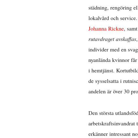
städning, rengöring e
lokalvård och service
Johanna Rickne
, samt
rutavdraget avskaffas
individer med en svag 
nyanlända kvinnor får 
i hemtjänst. Kortutbi
de sysselsatta i rutni
andelen är över 30 pro
Den största utlandsf
arbetskraftsinvandrat t
erkänner intressant no