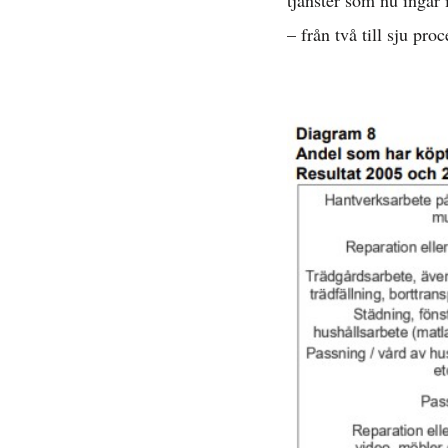
tjänster som nu ingår 
– från två till sju proc
Avta
E