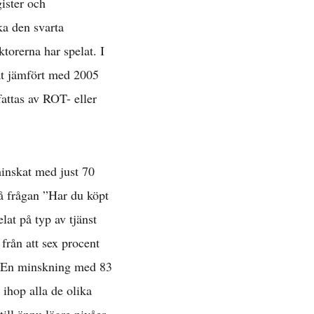
gister och
ka den svarta
ktorerna har spelat. I
at jämfört med 2005
fattas av ROT- eller
 minskat med just 70
på frågan ”Har du köpt
at på typ av tjänst
 från att sex procent
et. En minskning med 83
 ihop alla de olika