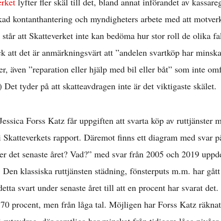
erket
lyfter fler skäl till det, bland annat införandet av kassare
kad kontanthantering och myndigheters arbete med att motver
står att Skatteverket inte kan bedöma hur stor roll de olika fa
k att det är anmärkningsvärt att ”andelen svartköp har minsk
ter, även ”reparation eller hjälp med bil eller båt” som inte om
 Det tyder på att skatteavdragen inte är det viktigaste skälet.
 Jessica Forss Katz får uppgiften att svarta köp av ruttjänster
 i Skatteverkets rapport. Däremot finns ett diagram med svar 
er det senaste året? Vad?” med svar från 2005 och 2019 uppdel
. Den klassiska ruttjänsten städning, fönsterputs m.m. har gått
 detta svart under senaste året till att en procent har svarat d
 70 procent, men från låga tal. Möjligen har Forss Katz räknat