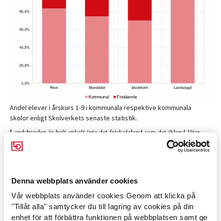
Andel elever i årskurs 1-9 i kommunala respektive kommunala
skolor enligt Skolverkets senaste statistik.
Landsbygden är helt enkelt inte det friskoleland som det ibland låter
som.
Men de där små skolorna då? Här blir det svårare. Vad som är en liten
Denna webbplats använder cookies
skola eller till och med en byskola är ännu svårare att definiera. Jag får
Vår webbplats använder cookies Genom att klicka på
helt enkelt gå på elevantal. De flesta tycker nog att en skola med 50
Arbetsmarknad »
"Tillåt alla" samtycker du till lagring av cookies på din
elever är liten. Då kan man ha till exempel två åldersblandade klasser,
enhet för att förbättra funktionen på webbplatsen samt ge