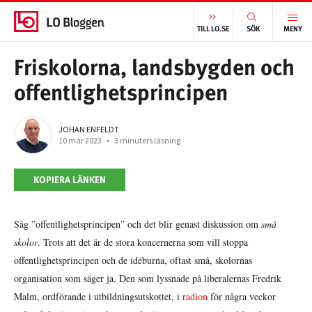
START
/
VÄLFÄRD
/
FRISKOLORNA, LANDSBYGDEN OCH OFFENTLIGHETSPRINCIPEN
TILL LO.SE
SÖK
MENY
Friskolorna, landsbygden och
offentlighetsprincipen
JOHAN ENFELDT
10 mar 2023
•
3 minuters läsning
KOPIERA LÄNKEN
Säg ”offentlighetsprincipen” och det blir genast diskussion om
små
skolor
. Trots att det är de stora koncernerna som vill stoppa
offentlighetsprincipen och de idéburna, oftast små, skolornas
organisation som säger ja. Den som lyssnade på liberalernas Fredrik
Malm, ordförande i utbildningsutskottet, i
radion
för några veckor