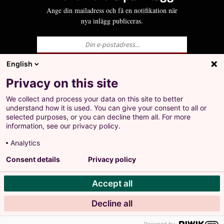
Ange din mailadress och få en notifikation när
nya inlägg publiceras.
English
Ja, jag godkänner att LO behandlar mina
Privacy on this site
personuppgifter i enlighet med Integritets- och
personuppgiftspolicyn för LO.se.
We collect and process your data on this site to better
+
understand how it is used. You can give your consent to all or
Prenumerera på inlägg
selected purposes, or you can decline them all. For more
Ange din mailadress och få en notifikation när nya
information, see our privacy policy.
inlägg publiceras.
Analytics
Landsorganisationen i Sverige
Consent details
Privacy policy
Barnhusgatan 18
•
105 53 Stockholm
Accept all
Tel: 08-796 25 00
Ja, jag godkänner att LO behandlar mina personuppgifter
Org.nr: 802001-9769
i enlighet med Integritets- och personuppgiftspolicyn för
Decline all
Personuppgiftspolicy
LO.se.