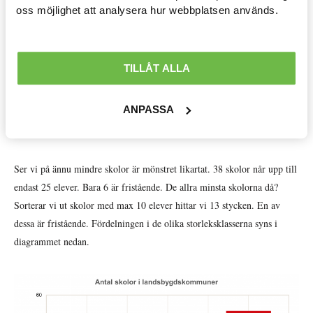
Avtal löner & arbetsrätt »
en för åk 1-3 och en för åk 4-6. Ännu mindre vore en skola med bara
oss möjlighet att analysera hur webbplatsen används.
max 25 elever. Kanske är det den storleken som passar in i bilden av
Ekonomisk politik »
byskolan? Låt oss se hur det ser ut!
Internationellt »
TILLÅT ALLA
I de 56 landsbygdskommunerna finns totalt 440 grundskolor. Av dessa
har totalt 92 skolor max 50 elever. Det är ganska många. Mer än var
Välfärd »
ANPASSA
femte skola är så liten. Dock är endast 13 av dessa 92 små skolor
Distriktsbloggare »
fristående.
Ser vi på ännu mindre skolor är mönstret likartat. 38 skolor når upp till
endast 25 elever. Bara 6 är fristående. De allra minsta skolorna då?
Sorterar vi ut skolor med max 10 elever hittar vi 13 stycken. En av
dessa är fristående. Fördelningen i de olika storleksklasserna syns i
diagrammet nedan.