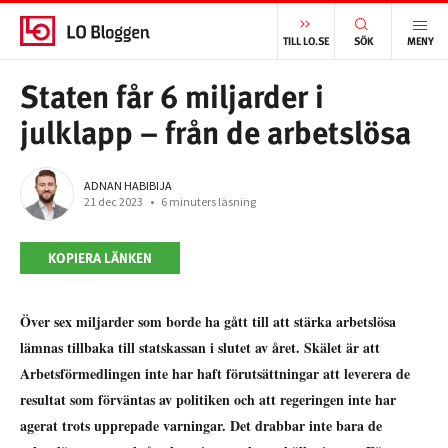
START
/
ARBETSMARKNAD
/
STATEN FÅR 6 MILJARDER I JULKLAPP – FRÅN DE ARBETSLÖSA
TILL LO.SE
SÖK
MENY
Staten får 6 miljarder i
julklapp – från de arbetslösa
ADNAN HABIBIJA
21 dec 2023
•
6 minuters läsning
KOPIERA LÄNKEN
Över sex miljarder som borde ha gått till att stärka arbetslösa
lämnas tillbaka till statskassan i slutet av året. Skälet är att
Arbetsförmedlingen inte har haft förutsättningar att leverera de
resultat som förväntas av politiken och att regeringen inte har
agerat trots upprepade varningar. Det drabbar inte bara de