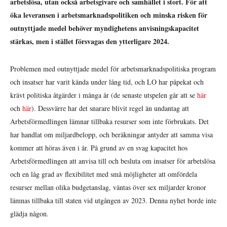
arbetslösa, utan också arbetsgivare och samhället i stort. För att
öka leveransen i arbetsmarknadspolitiken och minska risken för
outnyttjade medel behöver myndighetens anvisningskapacitet
stärkas, men i stället försvagas den ytterligare 2024.
Problemen med outnyttjade medel för arbetsmarknadspolitiska program
och insatser har varit kända under lång tid, och LO har påpekat och
krävt politiska åtgärder i många år (de senaste utspelen går att se
här
och
här
). Dessvärre har det snarare blivit regel än undantag att
Arbetsförmedlingen lämnar tillbaka resurser som inte förbrukats. Det
har handlat om miljardbelopp, och beräkningar antyder att samma visa
kommer att höras även i år. På grund av en svag kapacitet hos
Arbetsförmedlingen att anvisa till och besluta om insatser för arbetslösa
och en låg grad av flexibilitet med små möjligheter att omfördela
resurser mellan olika budgetanslag, väntas över sex miljarder kronor
lämnas tillbaka till staten vid utgången av 2023. Denna nyhet borde inte
glädja någon.