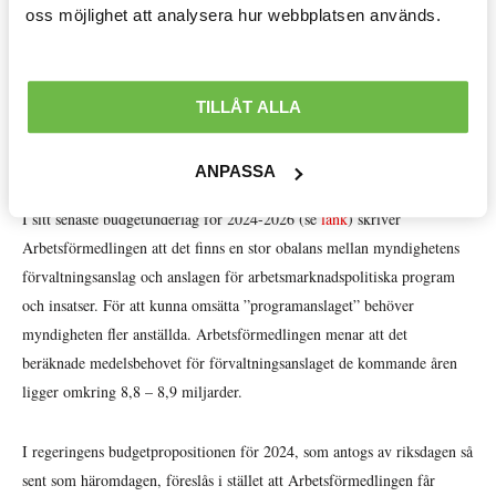
Avtal löner & arbetsrätt »
Det vore fel väg att gå. I stället för att angripa symptomen på att något
oss möjlighet att analysera hur webbplatsen används.
är fel borde själva grunden för problemen lösas. I detta fall är det
Ekonomisk politik »
kristallklart att Arbetsförmedlingens svaga kapacitet att anvisa till
insatser sätter käppar i hjulen för en lyckosam arbetslöshetsbekämpning.
Internationellt »
TILLÅT ALLA
Det kan lösas förhållandevis enkelt genom resurstillskott till
Välfärd »
Arbetsförmedlingens organisation.
ANPASSA
Distriktsbloggare »
I sitt senaste budgetunderlag för 2024-2026 (se
länk
) skriver
Arbetsförmedlingen att det finns en stor obalans mellan myndighetens
förvaltningsanslag och anslagen för arbetsmarknadspolitiska program
och insatser. För att kunna omsätta ”programanslaget” behöver
myndigheten fler anställda. Arbetsförmedlingen menar att det
beräknade medelsbehovet för förvaltningsanslaget de kommande åren
ligger omkring 8,8 – 8,9 miljarder.
I regeringens budgetpropositionen för 2024, som antogs av riksdagen så
sent som häromdagen, föreslås i stället att Arbetsförmedlingen får