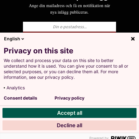
Ange din mailadress och få en notifikation när
nya inlägg publiceras.
English
Ja, jag godkänner att LO behandlar mina
Privacy on this site
personuppgifter i enlighet med Integritets- och
personuppgiftspolicyn för LO.se.
We collect and process your data on this site to better
+
understand how it is used. You can give your consent to all or
Prenumerera på inlägg
selected purposes, or you can decline them all. For more
Ange din mailadress och få en notifikation när nya
information, see our privacy policy.
inlägg publiceras.
Analytics
Landsorganisationen i Sverige
Consent details
Privacy policy
Barnhusgatan 18
•
105 53 Stockholm
Accept all
Tel: 08-796 25 00
Ja, jag godkänner att LO behandlar mina personuppgifter
Org.nr: 802001-9769
i enlighet med Integritets- och personuppgiftspolicyn för
Decline all
Personuppgiftspolicy
LO.se.
Powered by