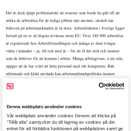
Det är dock djupt problematiskt att resurser som borde ha gått till att
stärka de arbetslösa för de lediga jobben inte använts, särskilt när
behoven på arbetsmarknaden är så stora. Arbetslösheten i Sverige ligger
fortsatt på en av de högsta nivåerna inom EU. Över 340 000 arbetslösa
är registrerade hos Arbetsförmedlingen och många av dem tvingas
vänta i månader – ja, till och med år – för att få det stöd och insatser
som de behöver för att komma i arbete. Många arbetsgivare, å sin sida,
uppger att de har svårt att hitta personal med rätt kompetens. Rätt
utformade och klokt använda kan arbetsmarknadspolitiska insatser
förkorta arbetslöshetstider och vakanstider och bidra till förbättrad
matchning och kompetensförsörjning, likväl som ökad sysselsättning
och tillväxt.
Denna webbplats använder cookies
Vissa debattörer, och inte minst regeringen själv, har dragit den snabba
Vår webbplats använder cookies Genom att klicka på
Arbetsmarknad »
slutsatsen att ytterligare budgetneddragningar kan göras inom
"Tillåt alla" samtycker du till lagring av cookies på din
arbetsmarknadspolitiken eftersom avsatta resurser ändå inte används.
enhet för att förbättra funktionen på webbplatsen samt ge