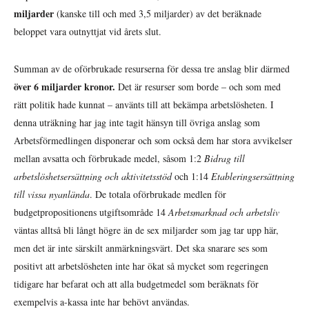
miljarder
(kanske till och med 3,5 miljarder) av det beräknade
beloppet vara outnyttjat vid årets slut.
Summan av de oförbrukade resurserna för dessa tre anslag blir därmed
över 6 miljarder kronor.
Det är resurser som borde – och som med
rätt politik hade kunnat – använts till att bekämpa arbetslösheten. I
denna uträkning har jag inte tagit hänsyn till övriga anslag som
Arbetsförmedlingen disponerar och som också dem har stora avvikelser
mellan avsatta och förbrukade medel, såsom 1:2
Bidrag till
arbetslöshetsersättning och aktivitetsstöd
och 1:14
Etableringsersättning
till vissa nyanlända
. De totala oförbrukade medlen för
budgetpropositionens utgiftsområde 14
Arbetsmarknad och arbetsliv
väntas alltså bli långt högre än de sex miljarder som jag tar upp här,
men det är inte särskilt anmärkningsvärt. Det ska snarare ses som
positivt att arbetslösheten inte har ökat så mycket som regeringen
tidigare har befarat och att alla budgetmedel som beräknats för
exempelvis a-kassa inte har behövt användas.