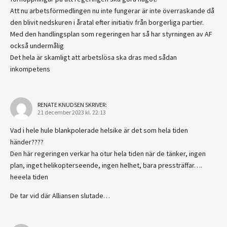
Att nu arbetsförmedlingen nu inte fungerar är inte överraskande då
den blivit nedskuren i åratal efter initiativ från borgerliga partier.
Med den handlingsplan som regeringen har så har styrningen av AF
också undermålig
Det hela är skamligt att arbetslösa ska dras med sådan
inkompetens
RENATE KNUDSEN
SKRIVER:
21 december 2023 kl. 22:13
Vad i hele hule blankpolerade helsike är det som hela tiden
händer????
Den här regeringen verkar ha otur hela tiden när de tänker, ingen
plan, inget helikopterseende, ingen helhet, bara pressträffar….
heeela tiden
De tar vid där Alliansen slutade…