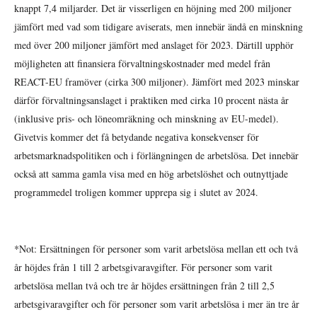
knappt 7,4 miljarder. Det är visserligen en höjning med 200 miljoner
jämfört med vad som tidigare aviserats, men innebär ändå en minskning
med över 200 miljoner jämfört med anslaget för 2023. Därtill upphör
möjligheten att finansiera förvaltningskostnader med medel från
REACT-EU framöver (cirka 300 miljoner). Jämfört med 2023 minskar
därför förvaltningsanslaget i praktiken med cirka 10 procent nästa år
(inklusive pris- och löneomräkning och minskning av EU-medel).
Givetvis kommer det få betydande negativa konsekvenser för
arbetsmarknadspolitiken och i förlängningen de arbetslösa. Det innebär
också att samma gamla visa med en hög arbetslöshet och outnyttjade
programmedel troligen kommer upprepa sig i slutet av 2024.
*Not: Ersättningen för personer som varit arbetslösa mellan ett och två
år höjdes från 1 till 2 arbetsgivaravgifter. För personer som varit
arbetslösa mellan två och tre år höjdes ersättningen från 2 till 2,5
arbetsgivaravgifter och för personer som varit arbetslösa i mer än tre år