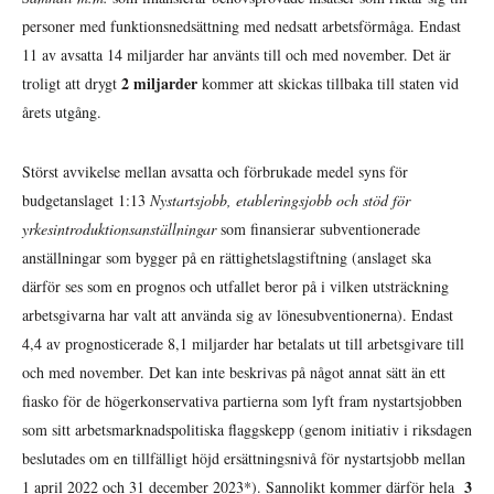
personer med funktionsnedsättning med nedsatt arbetsförmåga. Endast
11 av avsatta 14 miljarder har använts till och med november. Det är
2 miljarder
troligt att drygt
kommer att skickas tillbaka till staten vid
årets utgång.
Störst avvikelse mellan avsatta och förbrukade medel syns för
budgetanslaget 1:13
Nystartsjobb, etableringsjobb och stöd för
yrkesintroduktionsanställningar
som finansierar subventionerade
anställningar som bygger på en rättighetslagstiftning (anslaget ska
därför ses som en prognos och utfallet beror på i vilken utsträckning
arbetsgivarna har valt att använda sig av lönesubventionerna). Endast
4,4 av prognosticerade 8,1 miljarder har betalats ut till arbetsgivare till
och med november. Det kan inte beskrivas på något annat sätt än ett
fiasko för de högerkonservativa partierna som lyft fram nystartsjobben
som sitt arbetsmarknadspolitiska flaggskepp (genom initiativ i riksdagen
beslutades om en tillfälligt höjd ersättningsnivå för nystartsjobb mellan
3
1 april 2022 och 31 december 2023*). Sannolikt kommer därför hela