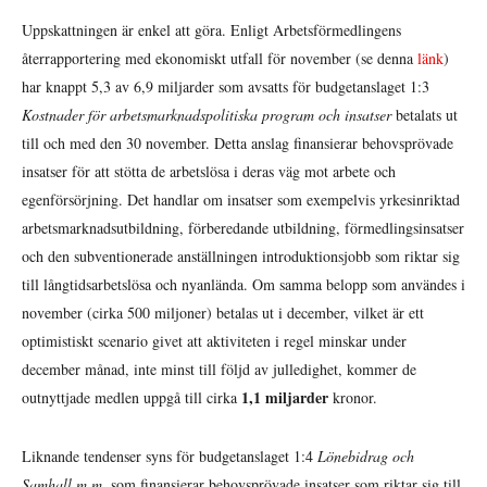
Uppskattningen är enkel att göra. Enligt Arbetsförmedlingens
återrapportering med ekonomiskt utfall för november (se denna
länk
)
har knappt 5,3 av 6,9 miljarder som avsatts för budgetanslaget 1:3
Kostnader för arbetsmarknadspolitiska program och insatser
betalats ut
till och med den 30 november. Detta anslag finansierar behovsprövade
insatser för att stötta de arbetslösa i deras väg mot arbete och
egenförsörjning. Det handlar om insatser som exempelvis yrkesinriktad
arbetsmarknadsutbildning, förberedande utbildning, förmedlingsinsatser
och den subventionerade anställningen introduktionsjobb som riktar sig
till långtidsarbetslösa och nyanlända. Om samma belopp som användes i
november (cirka 500 miljoner) betalas ut i december, vilket är ett
optimistiskt scenario givet att aktiviteten i regel minskar under
december månad, inte minst till följd av julledighet, kommer de
1,1 miljarder
outnyttjade medlen uppgå till cirka
kronor.
Liknande tendenser syns för budgetanslaget 1:4
Lönebidrag och
Samhall m.m.
som finansierar behovsprövade insatser som riktar sig till