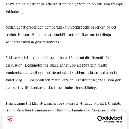
krävs aktiva åtgärder på arbetsplatsen och genom en politik som främjar
inkludering.
Sedan debatterades den demografiska utvecklingens påverkan på det
sociala Europa. Bland annat framhölls att politiken måste främja
solidaritet mellan generationerna.
Vidare var EUs klimatmål och arbetet för att nå dit föremål för
diskussion. Ledamöter tog bland annat upp att industrin måste
moderniseras. Utsläppen måste minska i snabbare takt än vad som är
fallet idag. Klimatpolitiken måste vara en investeringsagenda, som gör
den positiv för konkurrenskraft och industriomställning.
I anslutning till klimat-temat antogs även ett yttrande om att EU måste
stödja Brasilien i kampen mot illegal avskogning av Amazonas. Ett
yttrande handlade om behovet av att jordbrukspolitiken utformas så att
den stöder en hållbar omställning av jordbruks- och livsmedelssektorn.