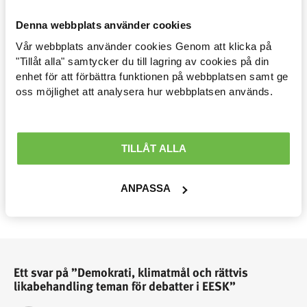
Denna webbplats använder cookies
Ett yttrande som tydligt visade att det finns motsatta uppfattningar inom
det organiserade civilsamhället handlar om krav på information till
Vår webbplats använder cookies Genom att klicka på
Arbetsmarknad »
"Tillåt alla" samtycker du till lagring av cookies på din
konsumenter. Yttrandet, så som det blev utformat efter omröstning,
enhet för att förbättra funktionen på webbplatsen samt ge
förordar krav på information som kan göra det möjligt för
Avtal löner & arbetsrätt »
oss möjlighet att analysera hur webbplatsen används.
konsumenterna att göra informerade val.
Ekonomisk politik »
Internationellt »
TILLÅT ALLA
arbetsmarknad
demokrati
eesk
Välfärd »
eu
klimatmål
konkurrenskraft
ANPASSA
Distriktsbloggare »
Ett svar på ”Demokrati, klimatmål och rättvis
likabehandling teman för debatter i EESK”