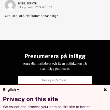
BODIL
SKRIVER:
21 september 2024 kl. 20:59
Ord, ord, ord. När kommer handling?
Prenumerera på inlägg
Ange din mailadress och få en notifikation när
nya inlägg publiceras.
English
Ja, jag godkänner att LO behandlar mina
Privacy on this site
personuppgifter i enlighet med Integritets- och
personuppgiftspolicyn för LO.se.
We collect and process your data on this site to better