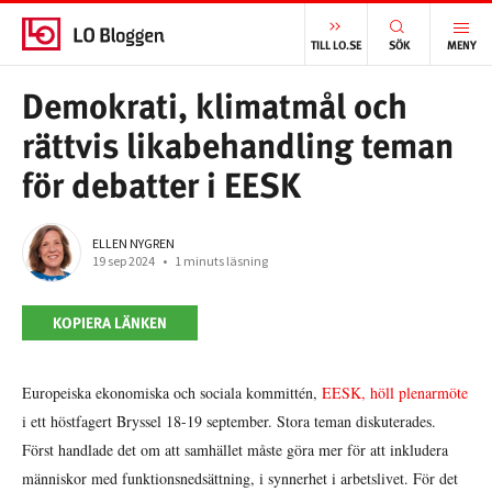
START
/
INTERNATIONELLT
/
DEMOKRATI, KLIMATMÅL OCH RÄTTVIS LIKABEHANDLING TEMAN FÖR DEBATTER I EESK
TILL LO.SE
SÖK
MENY
Demokrati, klimatmål och
rättvis likabehandling teman
för debatter i EESK
ELLEN NYGREN
19 sep 2024
•
1 minuts läsning
KOPIERA LÄNKEN
Europeiska ekonomiska och sociala kommittén,
EESK, höll plenarmöte
i ett höstfagert Bryssel 18-19 september. Stora teman diskuterades.
Först handlade det om att samhället måste göra mer för att inkludera
människor med funktionsnedsättning, i synnerhet i arbetslivet. För det