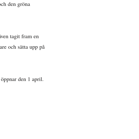
 och den gröna
 »
även tagit fram en
vare och sätta upp på
öppnar den 1 april.