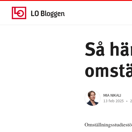
Så hä
omstä
MIA NIKALI
13 feb 2025
•
2
Omställningsstudiestöd