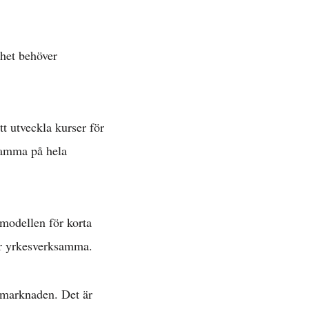
»
ighet behöver
ätt »
tt utveckla kurser för
samma på hela
 »
smodellen för korta
 för yrkesverksamma.
tsmarknaden. Det är