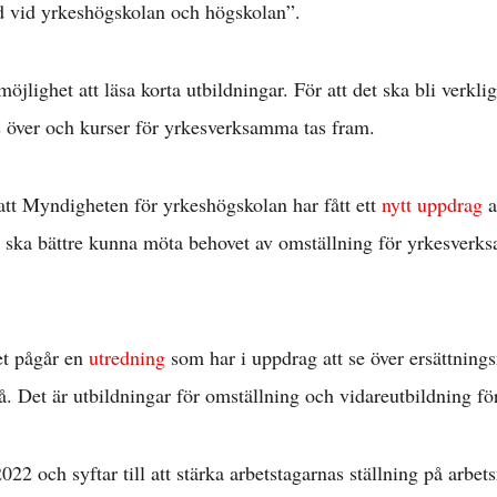
d vid yrkeshögskolan och högskolan”.
Arbetsmarknad 
 möjlighet att läsa korta utbildningar. För att det ska bli verkl
s över och kurser för yrkesverksamma tas fram.
l löner & arbetsr
 att Myndigheten för yrkeshögskolan har fått ett
nytt uppdrag
a
 ska bättre kunna möta behovet av omställning för yrkesverk
konomisk politik
Internationellt »
et pågår en
utredning
som har i uppdrag att se över ersättning
å. Det är utbildningar för omställning och vidareutbildning
Välfärd »
22 och syftar till att stärka arbetstagarnas ställning på arbe