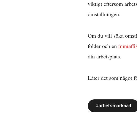
viktigt eftersom arbet
D
omställningen.
Om du vill söka omstä
folder och en
miniaffi
din arbetsplats.
Låter det som något f
arbetsmarknad