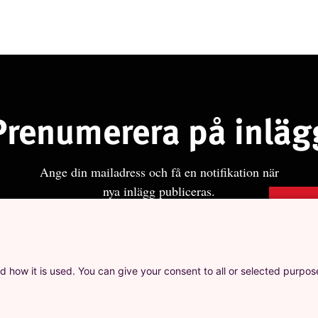
Prenumerera på inläg
Ange din mailadress och få en notifikation när
nya inlägg publiceras.
Pren
Ange d
Ja, jag godkänner att LO behandlar mina personuppgifter i
publice
enlighet med Integritets- och personuppgiftspolicyn för
d how it is used. You can give your consent to all or selected purpos
LO.se.
r cookies