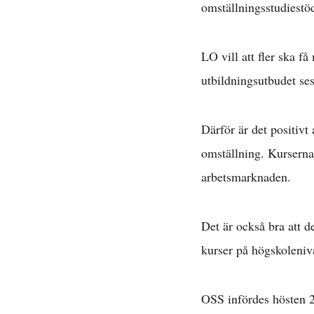
omställningsstudiestö
LO vill att fler ska få
utbildningsutbudet se
Avta
Därför är det positivt
omställning. Kurserna
E
arbetsmarknaden.
Det är också bra att d
kurser på högskoleniv
OSS infördes hösten 20