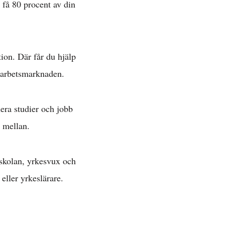
 få 80 procent av din
ion. Där får du hjälp
å arbetsmarknaden.
era studier och jobb
a mellan.
gskolan, yrkesvux och
eller yrkeslärare.