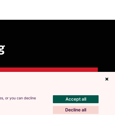
g
+
umerera på inlägg
in mailadress och få en notifikation när nya inlägg
ras.
es, or you can decline
Accept all
Decline all
TILLÅT ALLA