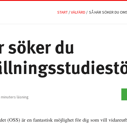
START
/
VÄLFÄRD
/
SÅ HÄR SÖKER DU OM
r söker du
llningsstudiest
 minuters läsning
et (OSS) är en fantastisk möjlighet för dig som vill vidareutb