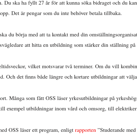
h. Du ska ha fyllt 27 år för att kunna söka bidraget och du kan
lopp. Det är pengar som du inte behöver betala tillbaka.
ka du börja med att ta kontakt med din omställningsorganisat
svägledare att hitta en utbildning som stärker din ställning p
eltidsveckor, vilket motsvarar två terminer. Om du vill kombin
d. Och det finns både längre och kortare utbildningar att välj
stort. Många som fått OSS läser yrkesutbildningar på yrkeshö
till exempel utbildningar inom vård och omsorg, till elektriker 
ed OSS läser ett program, enligt
rapporten
”Studerande med