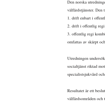
Den norska utredninge
välfärdstjänster. Den t
1. drift enbart i offen
2. drift i offentlig r
3. offentlig regi kom
omfattas av skärpt och
Avta
Utredningen undersöke
socialtjänst riktad m
E
specialistsjukvård oc
Resultatet är ett besl
välfärdsområden och t