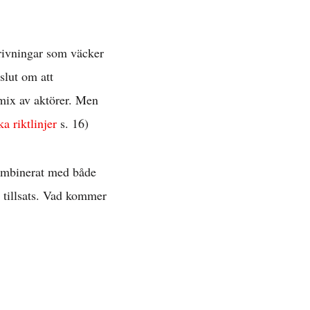
rivningar som väcker
 »
slut om att
 mix av aktörer. Men
ka riktlinjer
s. 16)
 kombinerat med både
 tillsats. Vad kommer