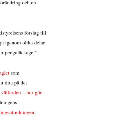
 förändring och en
tyrelsens förslag till
gå igenom olika delar
par pengaläckaget”.
aglet
som
 titta på det
r välfärden – hur gör
dningens
ingsutredningen
.