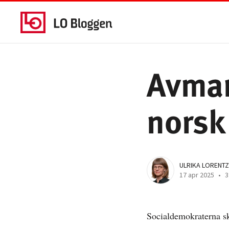
Avmar
norsk
ULRIKA LORENTZ
17 apr 2025
•
3
Socialdemokraterna sk