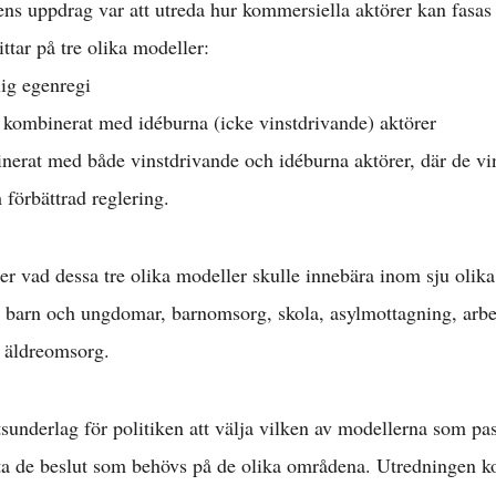
ns uppdrag var att utreda hur kommersiella aktörer kan fasas u
ittar på tre olika modeller:
tlig egenregi
egi kombinerat med idéburna (icke vinstdrivande) aktörer
Arbetsmarknad 
binerat med både vinstdrivande och idéburna aktörer, där de vi
 förbättrad reglering.
l löner & arbetsr
r vad dessa tre olika modeller skulle innebära inom sju olik
ot barn och ungdomar, barnomsorg, skola, asylmottagning, arb
konomisk politik
h äldreomsorg.
Internationellt »
utsunderlag för politiken att välja vilken av modellerna som pas
a de beslut som behövs på de olika områdena. Utredningen kon