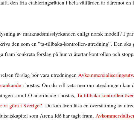
skaffa den fria etableringsrätten i hela välfärden är däremot en
sning av marknadsmisslyckanden enligt norsk modell? I partis
rivs den som en ”ta-tillbaka-kontrollen-utredning”. Den ska 
a fram konkreta förslag på hur vi återtar kontrollen och stop
yrelsen förslag bör vara utredningen
Avkommersialiseringsutv
betänkande
i höstas. Om du vill veta mer om utredningen kan du
ingen som LO anordnade i höstas,
Ta tillbaka kontrollen öve
 vi göra i Sverige?
Du kan även läsa en översättning av utre
utsatskapitel som Arena Idé har tagit fram,
Avkommersialiser