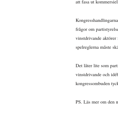
att fasa ut kommersiell
Kongresshandlingarna 
D
frågor om partistyrels
vinstdrivande aktörer 
spelreglerna måste skär
Det låter lite som par
vinstdrivande och idé
kongressombuden ty
PS. Läs mer om den n