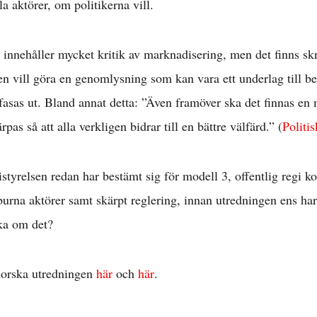
Välfärd »
a aktörer, om politikerna vill.
innehåller mycket kritik av marknadisering, men det finns sk
istriktsbloggare
en vill göra en genomlysning som kan vara ett underlag till be
fasas ut. Bland annat detta: ”Även framöver ska det finnas en
pas så att alla verkligen bidrar till en bättre välfärd.” (
Politis
tistyrelsen redan har bestämt sig för modell 3, offentlig regi
burna aktörer samt skärpt reglering, innan utredningen ens har
cka om det?
orska utredningen
här
och
här
.