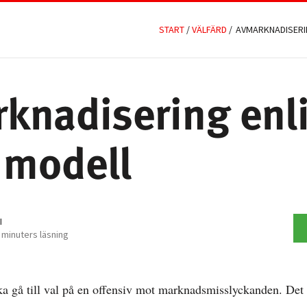
START
/
VÄLFÄRD
/
AVMARKNADISERI
knadisering enl
 modell
I
 minuters läsning
a gå till val på en offensiv mot marknadsmisslyckanden. Det