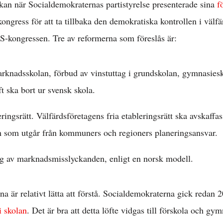
ckan när Socialdemokraternas partistyrelse presenterade sina
f
ngress för att ta tillbaka den demokratiska kontrollen i välfä
 S-kongressen. Tre av reformerna som föreslås är:
rknadsskolan, förbud av vinstuttag i grundskolan, gymnasiesk
t ska bort ur svensk skola.
ringsrätt. Välfärdsföretagens fria etableringsrätt ska avskaffas
am som utgår från kommuners och regioners planeringsansvar.
 av marknadsmisslyckanden, enligt en norsk modell.
na är relativt lätta att förstå. Socialdemokraterna gick redan 2
i skolan
. Det är bra att detta löfte vidgas till förskola och gy