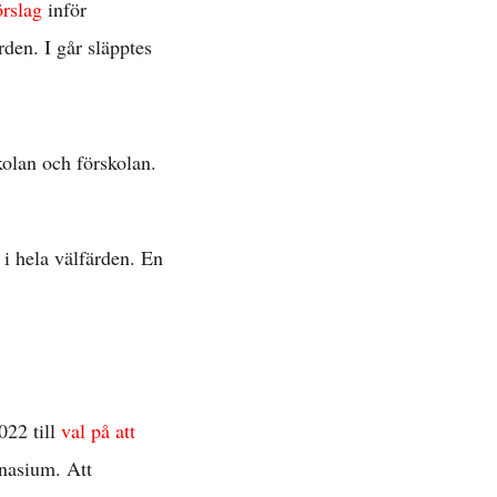
örslag
inför
rden. I går släpptes
olan och förskolan.
 i hela välfärden. En
022 till
val på att
mnasium. Att