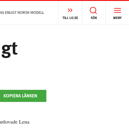
NG ENLIGT NORSK MODELL
TILL LO.SE
SÖK
MENY
igt
KOPIERA LÄNKEN
 utlovade Lena