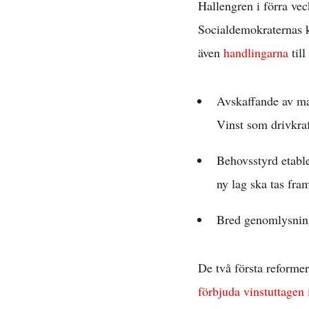
Hallengren i förra ve
Socialdemokraternas ko
även
handlingarna
till
Avskaffande av ma
Vinst som drivkraf
Behovsstyrd etable
ny lag ska tas fr
Bred genomlysning
De två första reformer
förbjuda vinstuttagen 