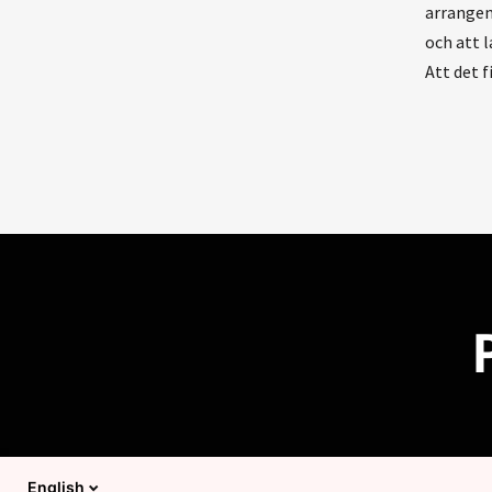
arrangem
och att l
Att det 
English