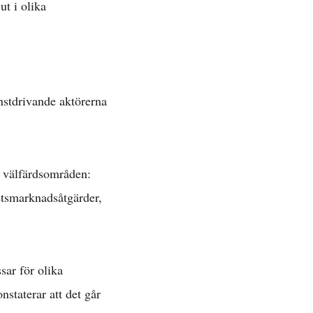
t i olika
»
nstdrivande aktörerna
ätt »
a välfärdsområden:
etsmarknadsåtgärder,
 »
sar för olika
staterar att det går