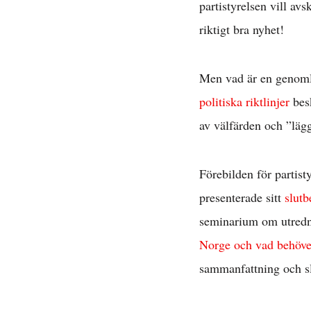
partistyrelsen vill av
riktigt bra nyhet!
Men vad är en genomly
politiska riktlinjer
besk
av välfärden och ”lägg
Förebilden för partist
presenterade sitt
slut
seminarium om utredn
Norge och vad behöver
sammanfattning och sl