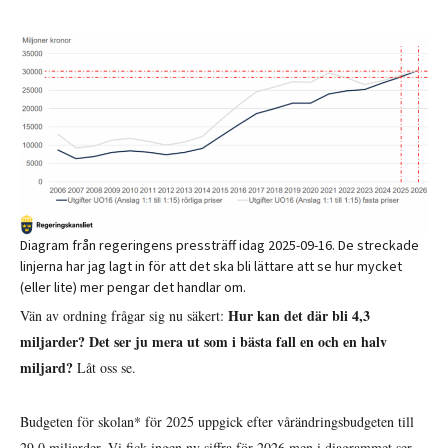
Diagram från regeringens pressträff idag 2025-09-16. De streckade
linjerna har jag lagt in för att det ska bli lättare att se hur mycket
(eller lite) mer pengar det handlar om.
Hur kan det där bli 4,3
Vän av ordning frågar sig nu säkert:
miljarder? Det ser ju mera ut som i bästa fall en och en halv
miljard?
Låt oss se.
Budgeten för skolan* för 2025 uppgick efter vårändringsbudgeten till
29,0 miljarder. Vi fick ingen ny siffra för 2026 men i diagrammet ser