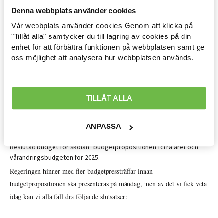
Denna webbplats använder cookies
Vår webbplats använder cookies Genom att klicka på
Arbetsmarknad »
"Tillåt alla" samtycker du till lagring av cookies på din
enhet för att förbättra funktionen på webbplatsen samt ge
Avtal löner & arbetsrätt »
oss möjlighet att analysera hur webbplatsen används.
Ekonomisk politik »
Internationellt »
TILLÅT ALLA
Välfärd »
ANPASSA
Distriktsbloggare »
Beslutad budget för skolan i budgetpropositionen förra året och
vårändringsbudgeten för 2025.
Regeringen hinner med fler budgetpressträffar innan
budgetpropositionen ska presenteras på måndag, men av det vi fick veta
idag kan vi alla fall dra följande slutsatser: