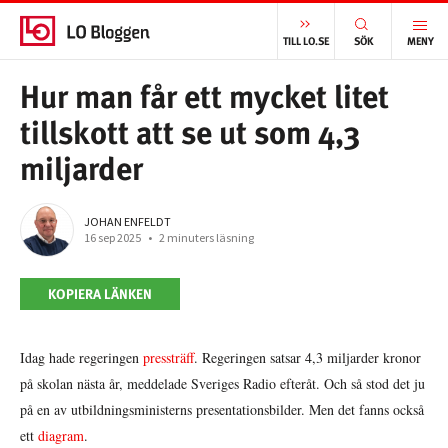
START
/
VÄLFÄRD
/
HUR MAN FÅR ETT MYCKET LITET TILLSKOTT ATT SE UT SOM 4,3 MILJARDER
TILL LO.SE
SÖK
MENY
Hur man får ett mycket litet
tillskott att se ut som 4,3
miljarder
JOHAN ENFELDT
16 sep 2025
•
2 minuters läsning
KOPIERA LÄNKEN
Idag hade regeringen
pressträff
. Regeringen satsar 4,3 miljarder kronor
på skolan nästa år, meddelade Sveriges Radio efteråt. Och så stod det ju
på en av utbildningsministerns presentationsbilder. Men det fanns också
ett
diagram
.