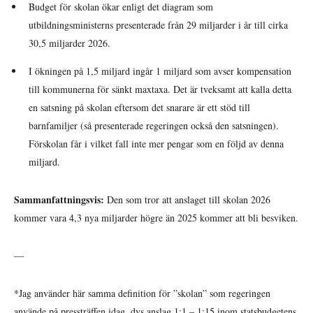
Budget för skolan ökar enligt det diagram som
utbildningsministerns presenterade från 29 miljarder i år till cirka
30,5 miljarder 2026.
I ökningen på 1,5 miljard ingår 1 miljard som avser kompensation
till kommunerna för sänkt maxtaxa. Det är tveksamt att kalla detta
en satsning på skolan eftersom det snarare är ett stöd till
barnfamiljer (så presenterade regeringen också den satsningen).
Förskolan får i vilket fall inte mer pengar som en följd av denna
miljard.
Sammanfattningsvis:
Den som tror att anslaget till skolan 2026
kommer vara 4,3 nya miljarder högre än 2025 kommer att bli besviken.
—
*Jag använder här samma definition för ”skolan” som regeringen
använde på pressträffen idag, dvs anslag 1:1 – 1:15 inom statsbudgetens