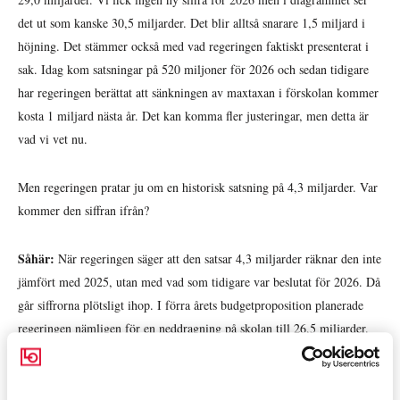
det ut som kanske 30,5 miljarder. Det blir alltså snarare 1,5 miljard i
höjning. Det stämmer också med vad regeringen faktiskt presenterat i
sak. Idag kom satsningar på 520 miljoner för 2026 och sedan tidigare
har regeringen berättat att sänkningen av maxtaxan i förskolan kommer
kosta 1 miljard nästa år. Det kan komma fler justeringar, men detta är
vad vi vet nu.
Men regeringen pratar ju om en historisk satsning på 4,3 miljarder. Var
kommer den siffran ifrån?
Såhär:
När regeringen säger att den satsar 4,3 miljarder räknar den inte
jämfört med 2025, utan med vad som tidigare var beslutat för 2026. Då
går siffrorna plötsligt ihop. I förra årets budgetproposition planerade
regeringen nämligen för en neddragning på skolan till 26,5 miljarder.
En besparing på drygt 2,5 miljarder alltså.