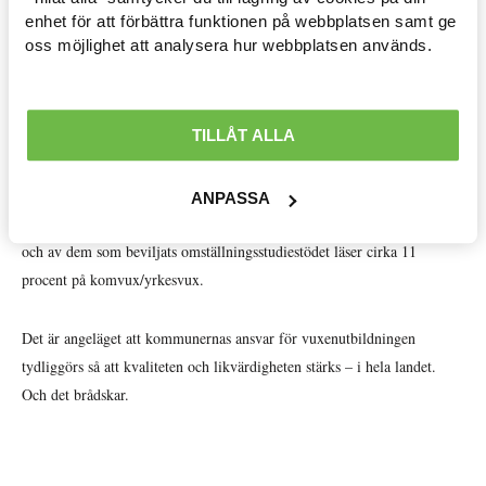
enhet för att förbättra funktionen på webbplatsen samt ge
Avtal löner & arbetsrätt »
Åtgärder för ett mer systematiskt kvalitetsarbete i komvux och sfi
oss möjlighet att analysera hur webbplatsen används.
Föreslå hur fler elever kan erbjudas sfi i kombination med annan
Ekonomisk politik »
utbildning och hur fler arbetslösa kan genomgå en reguljär
Internationellt »
TILLÅT ALLA
utbildning.
Välfärd »
Komvux är en viktig nyckel för Sveriges kompetensförsörjning. Det är
ANPASSA
omkring 368 000 elever som årligen studerar inom vuxenutbildningen,
Distriktsbloggare »
och av dem som beviljats omställningsstudiestödet läser cirka 11
procent på komvux/yrkesvux.
Det är angeläget att kommunernas ansvar för vuxenutbildningen
tydliggörs så att kvaliteten och likvärdigheten stärks – i hela landet.
Och det brådskar.