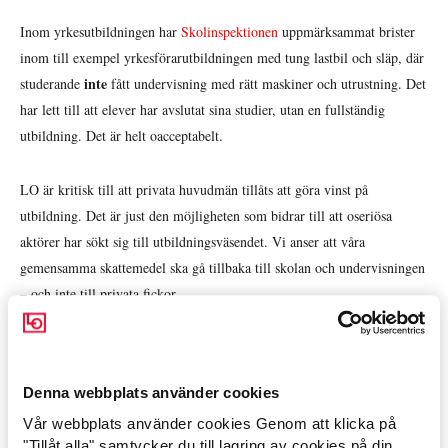
Inom yrkesutbildningen har
Skolinspektionen
uppmärksammat brister
inom till exempel yrkesförarutbildningen med tung lastbil och släp, där
inte
studerande
fått undervisning med rätt maskiner och utrustning. Det
har lett till att elever har avslutat sina studier, utan en fullständig
utbildning. Det är helt oacceptabelt.
LO är kritisk till att privata huvudmän tillåts att göra vinst på
utbildning. Det är just den möjligheten som bidrar till att oseriösa
aktörer har sökt sig till utbildningsväsendet. Vi anser att våra
gemensamma skattemedel ska gå tillbaka till skolan och undervisningen
– och inte till privata fickor.
LO ställer sig positiv till att utredningen bland annat ska se över:
Denna webbplats använder cookies
Skärpta krav för att få bedriva komvux på entreprenad
Vår webbplats använder cookies Genom att klicka på
Arbetsmarknad »
Förtydliga kommunernas ansvar vid upphandlad utbildning
"Tillåt alla" samtycker du till lagring av cookies på din