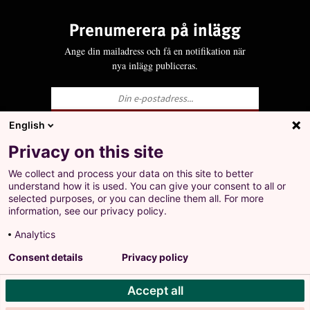
Prenumerera på inlägg
Ange din mailadress och få en notifikation när
nya inlägg publiceras.
English
Ja, jag godkänner att LO behandlar mina
Privacy on this site
personuppgifter i enlighet med Integritets- och
personuppgiftspolicyn för LO.se.
We collect and process your data on this site to better
+
understand how it is used. You can give your consent to all or
Prenumerera på inlägg
selected purposes, or you can decline them all. For more
Ange din mailadress och få en notifikation när nya
information, see our privacy policy.
inlägg publiceras.
Analytics
Landsorganisationen i Sverige
Consent details
Privacy policy
Barnhusgatan 18
•
105 53 Stockholm
Accept all
Tel: 08-796 25 00
Ja, jag godkänner att LO behandlar mina personuppgifter
Org.nr: 802001-9769