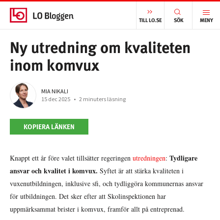
START
/
VÄLFÄRD
/
NY UTREDNING OM KVALITETEN INOM KOMVUX
TILL LO.SE
SÖK
MENY
Ny utredning om kvaliteten
inom komvux
MIA NIKALI
15 dec 2025
•
2 minuters läsning
KOPIERA LÄNKEN
Tydligare
Knappt ett år före valet tillsätter regeringen
utredningen
:
ansvar och kvalitet i komvux.
Syftet är att stärka kvaliteten i
vuxenutbildningen, inklusive sfi, och tydliggöra kommunernas ansvar
för utbildningen. Det sker efter att Skolinspektionen har
uppmärksammat brister i komvux, framför allt på entreprenad.