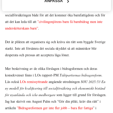
ANPASSA
Inte heller för socialdemokraternas socialförsäkringspolitiska
talesperson Ida Karkianen som kritiserat förslaget om kvalificering till
Distriktsbloggare »
socialförsäkringen både för att det kommer öka barnfattigdom och för
att det kan leda till att
”civilingenjörens barn få barnbidrag men inte
undersköterskans barn”
.
Det är plikten att organisera sig och kräva sin rätt som byggde Sverige
starkt. Inte att försämra det sociala skyddet så att människor blir
desperata och pressas att acceptera låga löner.
Mer beskrivning av de olika förslagen i bidragsformen och deras
konsekvenser finns i LOs rapport-PM
Tidöpartiernas bidragsreform
.
Läs också
LOs remissyttrande
angående utredningen
SOU 2025:53 En
ny modell för kvalificering till socialförsäkring och ekonomiskt bistånd
för nyanlända och icke-medborgare
som ligger till grund för förslagen.
Jag har skrivit om August Palm och ”Gör din plikt, kräv din rätt” i
artikeln
”Bidragsreformen ger inte fler jobb – bara fler fattiga
” i