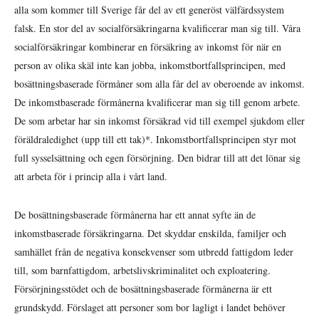
alla som kommer till Sverige får del av ett generöst välfärdssystem
falsk. En stor del av socialförsäkringarna kvalificerar man sig till. Våra
socialförsäkringar kombinerar en försäkring av inkomst för när en
person av olika skäl inte kan jobba, inkomstbortfallsprincipen, med
bosättningsbaserade förmåner som alla får del av oberoende av inkomst.
De inkomstbaserade förmånerna kvalificerar man sig till genom arbete.
De som arbetar har sin inkomst försäkrad vid till exempel sjukdom eller
föräldraledighet (upp till ett tak)*. Inkomstbortfallsprincipen styr mot
full sysselsättning och egen försörjning. Den bidrar till att det lönar sig
att arbeta för i princip alla i vårt land.
De bosättningsbaserade förmånerna har ett annat syfte än de
inkomstbaserade försäkringarna. Det skyddar enskilda, familjer och
samhället från de negativa konsekvenser som utbredd fattigdom leder
till, som barnfattigdom, arbetslivskriminalitet och exploatering.
Försörjningsstödet och de bosättningsbaserade förmånerna är ett
grundskydd. Förslaget att personer som bor lagligt i landet behöver