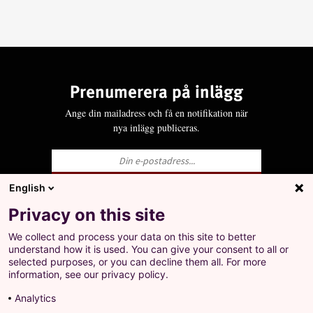
Prenumerera på inlägg
Ange din mailadress och få en notifikation när
nya inlägg publiceras.
English
Ja, jag godkänner att LO behandlar mina
Privacy on this site
personuppgifter i enlighet med Integritets- och
personuppgiftspolicyn för LO.se.
We collect and process your data on this site to better
+
understand how it is used. You can give your consent to all or
Prenumerera på inlägg
selected purposes, or you can decline them all. For more
Ange din mailadress och få en notifikation när nya
information, see our privacy policy.
inlägg publiceras.
Analytics