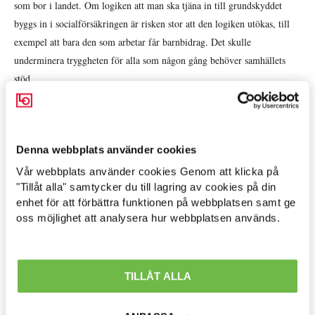
som bor i landet. Om logiken att man ska tjäna in till grundskyddet
byggs in i socialförsäkringen är risken stor att den logiken utökas, till
exempel att bara den som arbetar får barnbidrag. Det skulle
underminera tryggheten för alla som någon gång behöver samhällets
stöd.
Hur är det med ”Gör din plikt, kräv din rätt” – handlar det om att det
bara är de som tjänar över 40 000 kronor som ska ha rätt till
Denna webbplats använder cookies
barnbidrag?
Vår webbplats använder cookies Genom att klicka på
Arbetsmarknad »
"Tillåt alla" samtycker du till lagring av cookies på din
Nej, knappast enligt den socialdemokratiske agitatorn August Palm,
enhet för att förbättra funktionen på webbplatsen samt ge
som tillskrivs uttrycket. I talet
”Hvad vil Sosial-Demokraterna?”
Avtal löner & arbetsrätt »
oss möjlighet att analysera hur webbplatsen används.
(1881), talade han om plikten att ”sluta eder samman” och kämpa för
Ekonomisk politik »
arbetares rätt. För rätt till arbete, full sysselsättning, samt rätt till ett
socialpolitiskt skydd mot risker som arbetstagare utsätts för i en
Internationellt »
TILLÅT ALLA
kapitalistisk ekonomi som arbetslöshet, arbetsskador och fattigdom.
Välfärd »