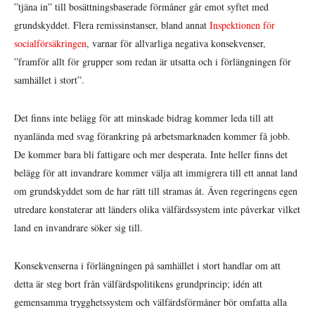
”tjäna in” till bosättningsbaserade förmåner går emot syftet med
grundskyddet. Flera remissinstanser, bland annat
Inspektionen för
socialförsäkringen
, varnar för allvarliga negativa konsekvenser,
”framför allt för grupper som redan är utsatta och i förlängningen för
samhället i stort”.
Det finns inte belägg för att minskade bidrag kommer leda till att
nyanlända med svag förankring på arbetsmarknaden kommer få jobb.
De kommer bara bli fattigare och mer desperata. Inte heller finns det
belägg för att invandrare kommer välja att immigrera till ett annat land
om grundskyddet som de har rätt till stramas åt. Även regeringens egen
utredare konstaterar att länders olika välfärdssystem inte påverkar vilket
land en invandrare söker sig till.
Konsekvenserna i förlängningen på samhället i stort handlar om att
detta är steg bort från välfärdspolitikens grundprincip; idén att
gemensamma trygghetssystem och välfärdsförmåner bör omfatta alla