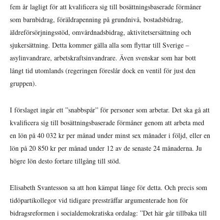
fem år lagligt för att kvalificera sig till bosättningsbaserade förmåner
som barnbidrag, föräldrapenning på grundnivå, bostadsbidrag,
äldreförsörjningsstöd, omvårdnadsbidrag, aktivitetsersättning och
sjukersättning. Detta kommer gälla alla som flyttar till Sverige –
asylinvandrare, arbetskraftsinvandrare. Även svenskar som har bott
långt tid utomlands (regeringen föreslår dock en ventil för just den
gruppen).
I förslaget ingår ett ”snabbspår” för personer som arbetar. Det ska gå att
kvalificera sig till bosättningsbaserade förmåner genom att arbeta med
en lön på 40 032 kr per månad under minst sex månader i följd, eller en
lön på 20 850 kr per månad under 12 av de senaste 24 månaderna. Ju
högre lön desto fortare tillgång till stöd.
Elisabeth Svantesson sa att hon kämpat länge för detta. Och precis som
tidöpartikollegor vid tidigare pressträffar argumenterade hon för
bidragsreformen i socialdemokratiska ordalag: ”Det här går tillbaka till