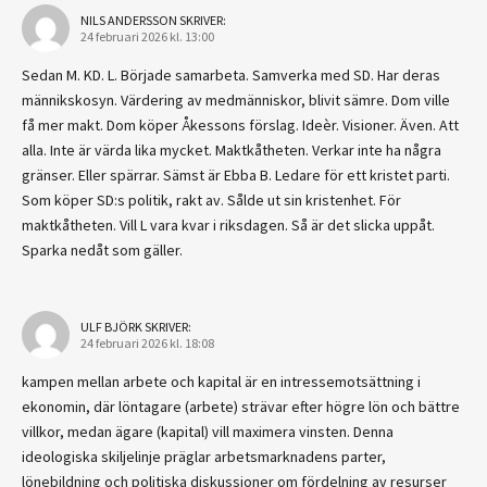
NILS ANDERSSON
SKRIVER:
24 februari 2026 kl. 13:00
Sedan M. KD. L. Började samarbeta. Samverka med SD. Har deras
männikskosyn. Värdering av medmänniskor, blivit sämre. Dom ville
få mer makt. Dom köper Åkessons förslag. Ideèr. Visioner. Även. Att
alla. Inte är värda lika mycket. Maktkåtheten. Verkar inte ha några
gränser. Eller spärrar. Sämst är Ebba B. Ledare för ett kristet parti.
Som köper SD:s politik, rakt av. Sålde ut sin kristenhet. För
maktkåtheten. Vill L vara kvar i riksdagen. Så är det slicka uppåt.
Sparka nedåt som gäller.
ULF BJÖRK
SKRIVER:
24 februari 2026 kl. 18:08
kampen mellan arbete och kapital är en intressemotsättning i
ekonomin, där löntagare (arbete) strävar efter högre lön och bättre
villkor, medan ägare (kapital) vill maximera vinsten. Denna
ideologiska skiljelinje präglar arbetsmarknadens parter,
lönebildning och politiska diskussioner om fördelning av resurser