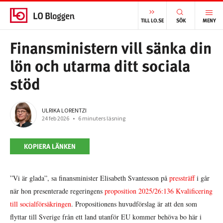
START
/
VÄLFÄRD
/
FINANSMINISTERN VILL SÄNKA DIN LÖN OCH UTARMA DITT SOCIALA STÖD
TILL LO.SE
SÖK
MENY
Finansministern vill sänka din
lön och utarma ditt sociala
stöd
ULRIKA LORENTZI
24 feb 2026
•
6 minuters läsning
KOPIERA LÄNKEN
”Vi är glada”, sa finansminister Elisabeth Svantesson på
pressträff
i går
när hon presenterade regeringens
proposition 2025/26:136 Kvalificering
till socialförsäkringen
. Propositionens huvudförslag är att den som
flyttar till Sverige från ett land utanför EU kommer behöva bo här i