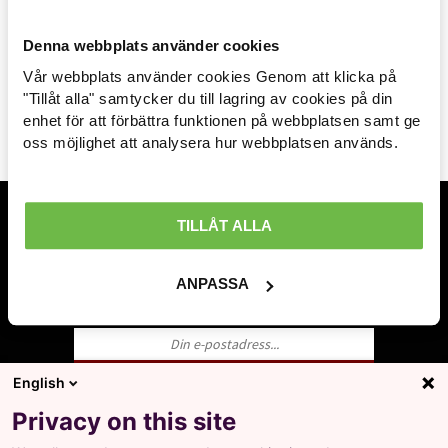
ADNAN HABIBIJA
Denna webbplats använder cookies
Vår webbplats använder cookies Genom att klicka på
Arbetsmarknad »
"Tillåt alla" samtycker du till lagring av cookies på din
enhet för att förbättra funktionen på webbplatsen samt ge
TILL TOPPEN AV SIDAN
Avtal löner & arbetsrätt »
oss möjlighet att analysera hur webbplatsen används.
Ekonomisk politik »
Internationellt »
TILLÅT ALLA
Prenumerera på inlägg
Välfärd »
Ange din mailadress och få en notifikation när
ANPASSA
nya inlägg publiceras.
Distriktsbloggare »
English
Ja, jag godkänner att LO behandlar mina
Privacy on this site
personuppgifter i enlighet med Integritets- och