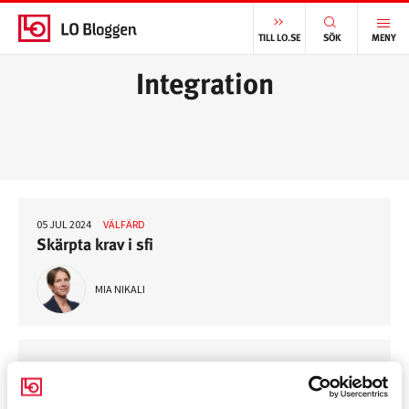
START
/
INTEGRATION
TILL LO.SE
SÖK
MENY
Integration
05 JUL 2024
VÄLFÄRD
Skärpta krav i sfi
MIA NIKALI
17 NOV 2023
ARBETSMARKNAD
Statlig utredning visar integrationsvägen!