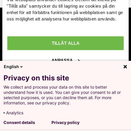
Arbetsmarknad »
"Tillåt alla" samtycker du till lagring av cookies på din
enhet för att förbättra funktionen på webbplatsen samt ge
Avtal löner & arbetsrätt »
oss möjlighet att analysera hur webbplatsen används.
Prenumerera på inlägg
Ekonomisk politik »
Ange din mailadress och få en notifikation när
nya inlägg publiceras.
Internationellt »
TILLÅT ALLA
Välfärd »
ANPASSA
English
Distriktsbloggare »
Ja, jag godkänner att LO behandlar mina
Privacy on this site
personuppgifter i enlighet med Integritets- och
personuppgiftspolicyn för LO.se.
We collect and process your data on this site to better
+
understand how it is used. You can give your consent to all or
Prenumerera på inlägg
selected purposes, or you can decline them all. For more
Ange din mailadress och få en notifikation när nya
information, see our privacy policy.
inlägg publiceras.
Analytics
Landsorganisationen i Sverige
Consent details
Privacy policy
Barnhusgatan 18
•
105 53 Stockholm