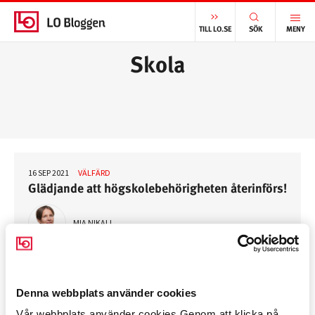
START
/
SKOLA
TILL LO.SE
SÖK
MENY
Skola
16 SEP 2021
VÄLFÄRD
Glädjande att högskolebehörigheten återinförs!
MIA NIKALI
Denna webbplats använder cookies
TILL TOPPEN AV SIDAN
Vår webbplats använder cookies Genom att klicka på