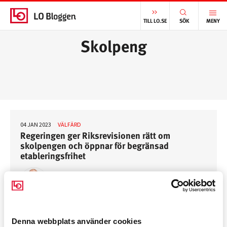
START
/
SKOLPENG
TILL LO.SE
SÖK
MENY
Skolpeng
04 JAN 2023
VÄLFÄRD
Regeringen ger Riksrevisionen rätt om
skolpengen och öppnar för begränsad
etableringsfrihet
JOHAN ENFELDT
Denna webbplats använder cookies