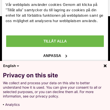
TILL TOPPEN AV SIDAN
Vår webbplats använder cookies Genom att klicka på
Arbetsmarknad »
"Tillåt alla" samtycker du till lagring av cookies på din
enhet för att förbättra funktionen på webbplatsen samt ge
Avtal löner & arbetsrätt »
oss möjlighet att analysera hur webbplatsen används.
Ekonomisk politik »
Prenumerera på inlägg
Ange din mailadress och få en notifikation när
Internationellt »
TILLÅT ALLA
nya inlägg publiceras.
Välfärd »
ANPASSA
Distriktsbloggare »
English
Ja, jag godkänner att LO behandlar mina
Privacy on this site
personuppgifter i enlighet med Integritets- och
personuppgiftspolicyn för LO.se.
We collect and process your data on this site to better
+
understand how it is used. You can give your consent to all or
Prenumerera på inlägg
selected purposes, or you can decline them all. For more
Ange din mailadress och få en notifikation när nya
information, see our privacy policy.
inlägg publiceras.
Analytics