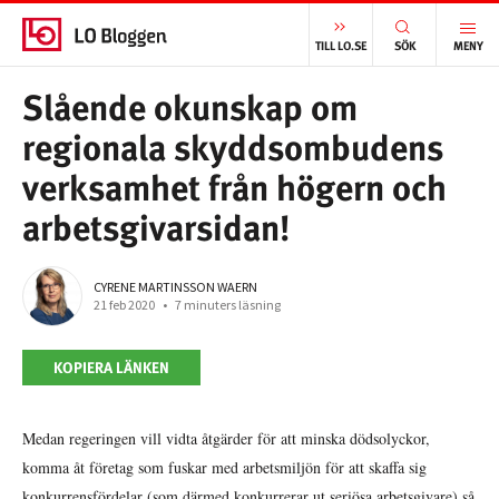
START
/
VÄLFÄRD
/
SLÅENDE OKUNSKAP OM REGIONALA SKYDDSOMBUDENS VERKSAMHET FRÅN HÖGERN OCH ARBETSGIVARSIDAN!
TILL LO.SE
SÖK
MENY
Slående okunskap om
regionala skyddsombudens
verksamhet från högern och
arbetsgivarsidan!
CYRENE MARTINSSON WAERN
21 feb 2020
•
7 minuters läsning
KOPIERA LÄNKEN
Medan regeringen vill vidta åtgärder för att minska dödsolyckor,
komma åt företag som fuskar med arbetsmiljön för att skaffa sig
konkurrensfördelar (som därmed konkurrerar ut seriösa arbetsgivare) så