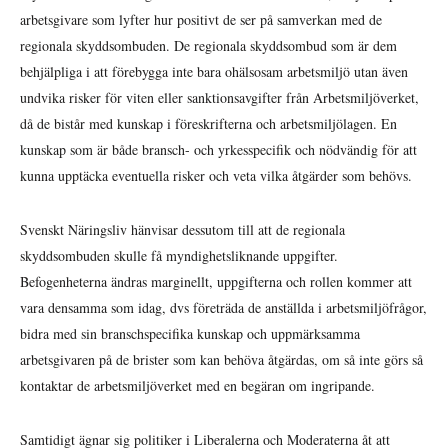
arbetsgivare som lyfter hur positivt de ser på samverkan med de
regionala skyddsombuden. De regionala skyddsombud som är dem
behjälpliga i att förebygga inte bara ohälsosam arbetsmiljö utan även
undvika risker för viten eller sanktionsavgifter från Arbetsmiljöverket,
då de bistår med kunskap i föreskrifterna och arbetsmiljölagen. En
kunskap som är både bransch- och yrkesspecifik och nödvändig för att
kunna upptäcka eventuella risker och veta vilka åtgärder som behövs.
Svenskt Näringsliv hänvisar dessutom till att de regionala
skyddsombuden skulle få myndighetsliknande uppgifter.
Befogenheterna ändras marginellt, uppgifterna och rollen kommer att
vara densamma som idag, dvs företräda de anställda i arbetsmiljöfrågor,
bidra med sin branschspecifika kunskap och uppmärksamma
arbetsgivaren på de brister som kan behöva åtgärdas, om så inte görs så
kontaktar de arbetsmiljöverket med en begäran om ingripande.
Samtidigt ägnar sig politiker i Liberalerna och Moderaterna åt att