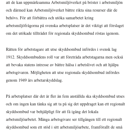
att de kan uppmärksamma Arbetsmiljöverket på brister i arbetsmiljön
och därmed kan Arbetsmiljöverket bättre rikta sina resurser där de
behövs. För att förbättra och utöka samarbetet kring
arbetsmiljöfrågorna på svenska arbetsplatser är det viktigt att förslaget
om det utökade tillträdet för regionala skyddsombud röstas igenom.
Rätten för arbetstagare att utse skyddsombud infördes i svensk lag
1912. Skyddsombudens roll var att företräda arbetstagarna men också
att bevaka statens intresse av bättre hälsa i arbetslivet och att hjälpa
arbetsgivaren. Möjligheten att utse regionala skyddsombud infördes
genom 1949 års arbetarskyddslag.
På arbetsplatser där det är fler än fem anställda ska skyddsombud utses
och om ingen kan tänka sig att ta på sig det uppdraget kan ett regionalt
skyddsombud var behjälpligt för att få igång det lokala
arbetsmiljöarbetet. Många arbetsgivare ser tillgången till ett regionalt
skyddsombud som ett stöd i sitt arbetsmiljöarbete, framförallt de små