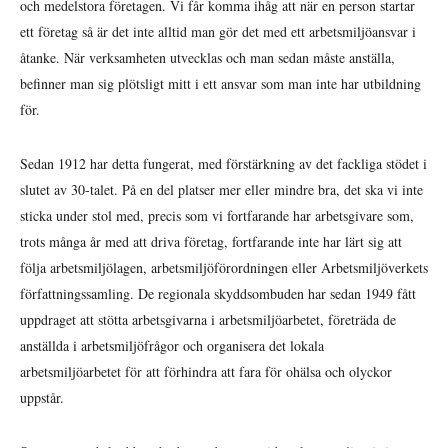
och medelstora företagen. Vi får komma ihåg att när en person startar
ett företag så är det inte alltid man gör det med ett arbetsmiljöansvar i
åtanke. När verksamheten utvecklas och man sedan måste anställa,
befinner man sig plötsligt mitt i ett ansvar som man inte har utbildning
för.
Sedan 1912 har detta fungerat, med förstärkning av det fackliga stödet i
slutet av 30-talet. På en del platser mer eller mindre bra, det ska vi inte
sticka under stol med, precis som vi fortfarande har arbetsgivare som,
trots många år med att driva företag, fortfarande inte har lärt sig att
följa arbetsmiljölagen, arbetsmiljöförordningen eller Arbetsmiljöverkets
författningssamling. De regionala skyddsombuden har sedan 1949 fått
uppdraget att stötta arbetsgivarna i arbetsmiljöarbetet, företräda de
anställda i arbetsmiljöfrågor och organisera det lokala
arbetsmiljöarbetet för att förhindra att fara för ohälsa och olyckor
uppstår.