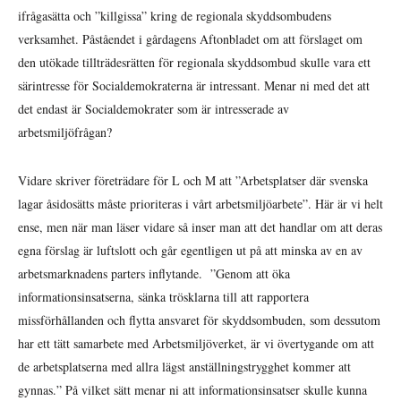
ifrågasätta och ”killgissa” kring de regionala skyddsombudens
verksamhet. Påståendet i gårdagens Aftonbladet om att förslaget om
den utökade tillträdesrätten för regionala skyddsombud skulle vara ett
särintresse för Socialdemokraterna är intressant. Menar ni med det att
det endast är Socialdemokrater som är intresserade av
arbetsmiljöfrågan?
Vidare skriver företrädare för L och M att ”Arbetsplatser där svenska
lagar åsidosätts måste prioriteras i vårt arbetsmiljöarbete”. Här är vi helt
ense, men när man läser vidare så inser man att det handlar om att deras
egna förslag är luftslott och går egentligen ut på att minska av en av
arbetsmarknadens parters inflytande. ”Genom att öka
informationsinsatserna, sänka trösklarna till att rapportera
missförhållanden och flytta ansvaret för skyddsombuden, som dessutom
har ett tätt samarbete med Arbetsmiljöverket, är vi övertygande om att
de arbetsplatserna med allra lägst anställningstrygghet kommer att
gynnas.” På vilket sätt menar ni att informationsinsatser skulle kunna