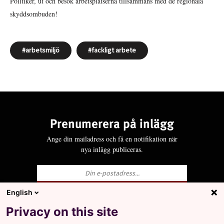
Politiker, ut och besök arbetsplatserna tillsammans med de regionala
skyddsombuden!
arbetsmiljö
fackligt arbete
Prenumerera på inlägg
Ange din mailadress och få en notifikation när
nya inlägg publiceras.
English
Ja, jag godkänner att LO behandlar mina
Privacy on this site
personuppgifter i enlighet med Integritets- och