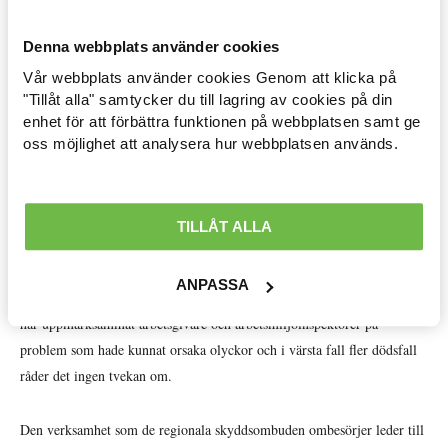
sönder.
Denna webbplats använder cookies
Under 2018 genomförde de 1090 regionala skyddsombuden inom LO
Vår webbplats använder cookies Genom att klicka på
Arbetsmarknad »
45 182 besök. Gemensamt för alla centralorganisationer så genomförde
"Tillåt alla" samtycker du till lagring av cookies på din
de 1722 regionala skyddsombuden från förbunden 53 819 besök.
enhet för att förbättra funktionen på webbplatsen samt ge
Avtal löner & arbetsrätt »
Samma år genomförde Arbetsmiljöverket 27 000 förrättningar, varav
oss möjlighet att analysera hur webbplatsen används.
19 000 var inspektioner. De statliga medel som tillfördes den regionala
Ekonomisk politik »
skyddsombudsverksamheten var , under samma år, 110 miljoner. De tre
centralorganisationernas förbund pytsade tillsammans in 107 miljoner i
Internationellt »
TILLÅT ALLA
verksamheten utöver de statliga medlen. Vilka olyckor som hade
Välfärd »
uppstått om inte den regionala skyddsombudsverksamheten hade funnits
ANPASSA
får vi inte veta, men att den branschspecifika kunskap som de besitter
Distriktsbloggare »
har uppmärksammat arbetsgivare och arbetsmiljöinspektörer på
problem som hade kunnat orsaka olyckor och i värsta fall fler dödsfall
råder det ingen tvekan om.
Den verksamhet som de regionala skyddsombuden ombesörjer leder till