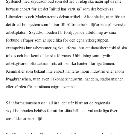
Systemet med skyddsombud som det ser ut idag ska naturligtvis inte
bevaras enbart för att det ”alltid har varit så” som det beskrivs i
Liberalernas och Moderaternas debattartikel i Aftonbladet, utan för att
det är ett bra system som bidrar till bättre arbetsmiljöarbete på svenska
arbetsplatser. Skyddsombuden får fördjupande utbildning av sina
förbund i frågor som är specifika för den egna yrkesgruppen,
exempelvis hur asbestsanering ska utföras, hur ett datasäkerhetsblad ska
tolkas och hur kemikalier ska förvaras. Utbildning som, tyvärr,
arbetsgivaren ofta saknar trots att hen ska hantera farliga ämnen.
Kemikalier som bekant inte enbart hanteras inom industrin eller inom
byggbranschen, utan även i skönhetsindustrin, handeln, städbranschen
eller vården för att nämna några exempel.
Så informationsinsatser i all ära, det står klart att de regionala
skyddsombuden behövs för att fortsätta hålla ett vakande öga över
anställdas arbetsmiljö!