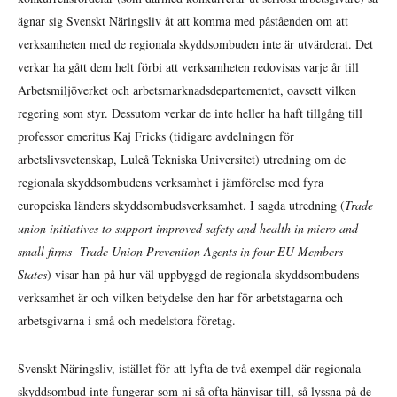
ägnar sig Svenskt Näringsliv åt att komma med påståenden om att
verksamheten med de regionala skyddsombuden inte är utvärderat. Det
verkar ha gått dem helt förbi att verksamheten redovisas varje år till
Arbetsmiljöverket och arbetsmarknadsdepartementet, oavsett vilken
regering som styr. Dessutom verkar de inte heller ha haft tillgång till
professor emeritus Kaj Fricks (tidigare avdelningen för
arbetslivsvetenskap, Luleå Tekniska Universitet) utredning om de
regionala skyddsombudens verksamhet i jämförelse med fyra
europeiska länders skyddsombudsverksamhet. I sagda utredning (
Trade
union initiatives to support improved safety and health in micro and
small firms- Trade Union Prevention Agents in four EU Members
States
) visar han på hur väl uppbyggd de regionala skyddsombudens
verksamhet är och vilken betydelse den har för arbetstagarna och
arbetsgivarna i små och medelstora företag.
Svenskt Näringsliv, istället för att lyfta de två exempel där regionala
skyddsombud inte fungerar som ni så ofta hänvisar till, så lyssna på de