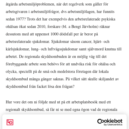
åtgärda arbetsmiljöproblemen, när det regelverk som gäller för
arbetsgivaren i arbetsmiljöfrågor, dvs arbetsmiljölagen, har funnits
sedan 1977? Trots det har exempelvis den arbetsrelaterade psykiska
ohälsan ökat sedan 2010, forskare (bl. a Bengt Järvholm) räknar
dessutom med att uppemot 1000 dödsfall per år beror på
arbetsrelaterade sjukdomar. Sjukdomar såsom cancer, hjärt- och
kärlsjukdomar, lung- och luftvägssjukdomar samt självmord knutna till
arbetet. De regionala skyddsombuden är en möjlig väg till det
förebyggande arbete som behövs för att undvika risk för ohälsa och
olycka, speciellt på de små och medelstora företagen där lokala
skyddsombud många gånger saknas. På vilket sätt skulle skiljandet av
skyddsombud från facket lösa den frågan?
Hur vore det om ni följde med ut på ett arbetsplatsbesök med ett
regionalt skyddsombud, så får ni se med egna ögon vad de regionala
skyddsombuden bidrar med vid sina besök? Ett av de privata städ- eller
vårdföretagen där schemat räknas i minuter och personalen stressas