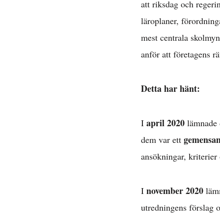
att riksdag och regeri
läroplaner, förordning
mest centrala skolmynd
anför att företagens rä
Detta har hänt:
april 2020
I
lämnade 
gemensam
dem var ett
ansökningar, kriterier
november 2020
I
lämn
utredningens förslag 