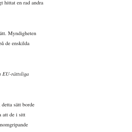
gt hittat en rad andra
 rätt. Myndigheten
på de enskilda
»
h EU-rättsliga
ätt »
 detta sätt borde
att de i sitt
 »
genomgripande