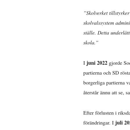
”Skolverket tillstyrk
skolvalssystem admini
ställe. Detta underlät
skola.”
juni 2022
I
gjorde Soc
partierna och SD röst
borgerliga partierna va
återstår ännu att se, sa
Efter förlusten i riks
juli 2
förändringar. I