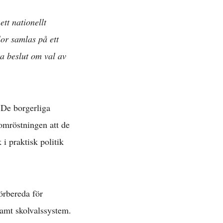
tt nationellt
lor samlas på ett
ta beslut om val av
 De borgerliga
omröstningen att de
 i praktisk politik
förbereda för
samt skolvalssystem.