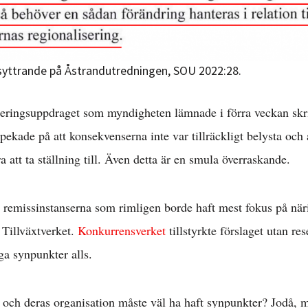
syttrande på Åstrandutredningen, SOU 2022:28.
geringsuppdraget som myndigheten lämnade i förra veckan skri
pekade på att konsekvenserna inte var tillräckligt belysta och 
a att ta ställning till. Även detta är en smula överraskande.
remissinstanserna som rimligen borde haft mest fokus på näri
Tillväxtverket.
Konkurrensverket
tillstyrkte förslaget utan re
a synpunkter alls.
 och deras organisation måste väl ha haft synpunkter? Jodå, m