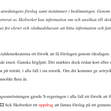
er utredningens förslag samt instämmer i bedömningen. Genom e
strerat av Skolverket kan information om och ansökan till sko
tar for elever och vårdnadshavare att hitta information och fat
ialdemokraterna ett försök att få förslagen genom riksdagen.
ade emot. Ganska högljutt. Det märktes dock redan kort efter 
r på reträtt, i alla fall i sin retorik. Om det kommer ge avtryck
nnolikt flera år.
dagsomröstningen gjorde S-regeringen i alla fall ett försök att 
022
fick Skolverket ett
uppdrag
att lämna förslag på ett gemen