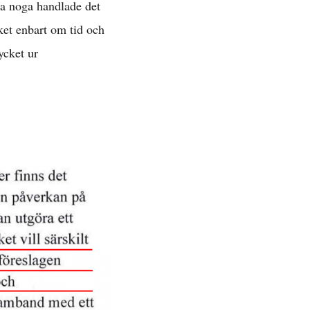
ra noga handlade det
ket enbart om tid och
ycket ur
 »