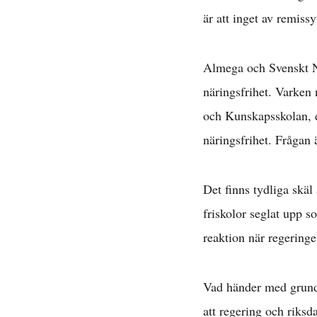
är att inget av remiss
Almega och Svenskt Nä
näringsfrihet. Varken
och Kunskapsskolan, e
näringsfrihet. Frågan 
Det finns tydliga skäl
friskolor seglat upp 
reaktion när regeringe
Vad händer med grunds
att regering och riksd