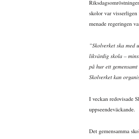
Riksdagsomröstningen o
skolor var visserlige
menade regeringen var
”Skolverket ska med u
likvärdig skola – min
på hur ett gemensamt 
Skolverket kan organi
I veckan redovisade Sk
uppseendeväckande.
Det gemensamma skolva