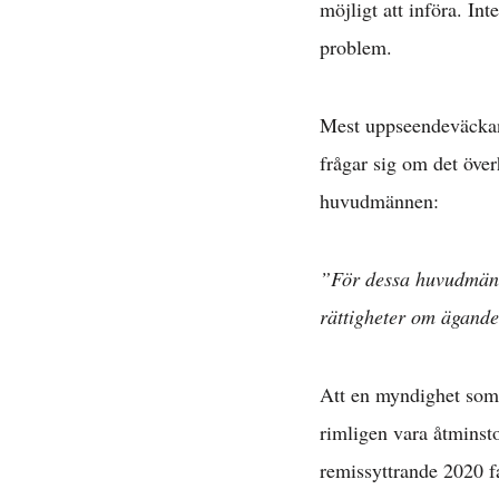
möjligt att införa. Int
problem.
Mest uppseendeväcka
frågar sig om det över
huvudmännen:
”För dessa huvudmän r
rättigheter om ägande
Avta
Att en myndighet som f
rimligen vara åtminsto
E
remissyttrande 2020 f