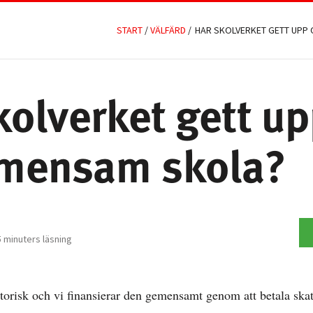
START
/
VÄLFÄRD
/
HAR SKOLVERKET GETT UPP
kolverket gett u
mensam skola?
 minuters läsning
torisk och vi finansierar den gemensamt genom att betala skat