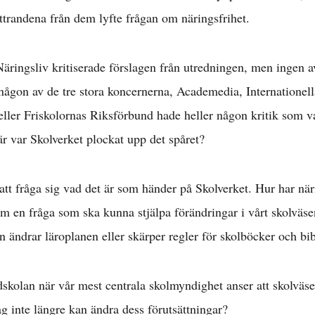
yttrandena från dem lyfte frågan om näringsfrihet.
ringsliv kritiserade förslagen från utredningen, men ingen 
 någon av de tre stora koncernerna, Academedia, Internationel
ller Friskolornas Riksförbund hade heller någon kritik som va
är var Skolverket plockat upp det spåret?
 att fråga sig vad det är som händer på Skolverket. Hur har när
som en fråga som ska kunna stjälpa förändringar i vårt skolvä
n ändrar läroplanen eller skärper regler för skolböcker och bi
kolan när vår mest centrala skolmyndighet anser att skolväsen
ag inte längre kan ändra dess förutsättningar?