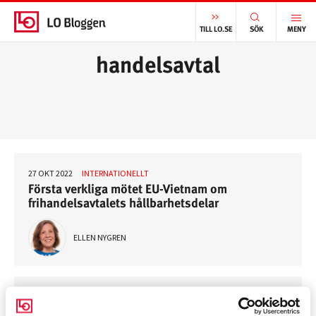
START
/
HANDELSAVTAL
TILL LO.SE
SÖK
MENY
handelsavtal
27 OKT 2022
INTERNATIONELLT
Första verkliga mötet EU-Vietnam om
frihandelsavtalets hållbarhetsdelar
ELLEN NYGREN
26 SEP 2022
INTERNATIONELLT
EESKs första möte efter sommaren