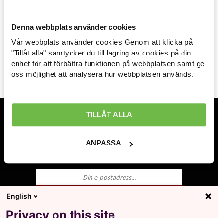
ELLEN NYGREN
Denna webbplats använder cookies
Vår webbplats använder cookies Genom att klicka på
Arbetsmarknad »
"Tillåt alla" samtycker du till lagring av cookies på din
enhet för att förbättra funktionen på webbplatsen samt ge
Avtal löner & arbetsrätt »
TILL TOPPEN AV SIDAN
oss möjlighet att analysera hur webbplatsen används.
Ekonomisk politik »
Internationellt »
TILLÅT ALLA
Prenumerera på inlägg
Välfärd »
ANPASSA
Ange din mailadress och få en notifikation när
nya inlägg publiceras.
Distriktsbloggare »
English
Ja, jag godkänner att LO behandlar mina
Privacy on this site