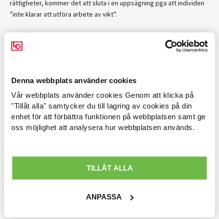
rättigheter, kommer det att sluta i en uppsägning pga att individen
”inte klarar att utföra arbete av vikt”.
BRITTA BRUS
SKRIVER:
16 januari 2023 kl. 19:59
Absolut.
Denna webbplats använder cookies
Jag tror att det dels beror på stressnivån och organisatoriska
Vår webbplats använder cookies Genom att klicka på
strukturer i hela den bransch det gäller, och även ledningens syn på
Arbetsmarknad »
"Tillåt alla" samtycker du till lagring av cookies på din
medarbetarens värde. Då jag arbetade i omsorgen kändes det som
enhet för att förbättra funktionen på webbplatsen samt ge
att jag som kompetent och därmed lite mer besvärlig, kritisk
Avtal löner & arbetsrätt »
oss möjlighet att analysera hur webbplatsen används.
anställd i fyrtioårsåldern var mer utbytbar än de som var yngre eller
något äldre och inte hade småbarn.
Ekonomisk politik »
Inte heller när jag började jobba i skolan kändes det som om vi med
Internationellt »
TILLÅT ALLA
bred erfarenhet var mindre värda än ändå väldigt oflexibla ny-exade
personer utan verklighetsförankring men utan sjuka småbarn.
Välfärd »
ANPASSA
När jag talat med vänner i helt andra branscher har det känts som
om de pratat om några elitidrottare när de beskrivit vilka
Distriktsbloggare »