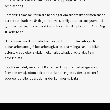
höra av arbetsgivaren att inga arbetsuppgifter finns för
omplacering.
Försäkringskassan får in alla handlingar om arbetsskador men anser
att arbetsskadorna är degenerativa. Märkligt att man analyserar så
galet och att ingen ser hur dåligt rehab och olika planer för återgång
till arbete är.
Hur gör man med medarbetare som vill men inte kan återgå till
annan arbetsuppgift hos arbetsgivaren? Hur många har inte blivit
utförsäkrade efter sjukdom eller arbetskadeolycksfall på sin
arbetsplats?
Jag för min del, anser att FK är en part ihop med arbetsgivaren i
ärenden om sjukdom och arbetsskador. Ingen av dessa parter är
oberoende eller opartisk när det kommer till kritan.