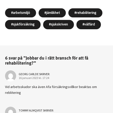
arbetsmiljö
jämlikhet
rehabilitering
sjukförsäkring
sjukskriven
välfärd
6 svar på ”Jobbar du i rätt bransch för att få
rehabilitering?”
GEORG CARLDE
SKRIVER:
16 januari 2023 kl. 17:24
Vid arbetsskador ska även Afa försäkringsvillkor beaktas om
reblitering
TOMMY ALMQVIST
SKRIVER: