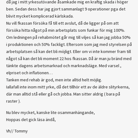
då jag i mitt yrkesutövande åsamkade mig en kraftig skada i höger
ben. Sedan dess har jag gjort sammanlagt 9 operationer pga det
blivit mycket komplicerad kärlskada.
Nu vill fkassan försöka få till ett avslut, då de ligger på om att
försöka hitta något på min arbetsplats som funkar för mig 100%.
Om ledningen på rehabmötet går mig till viljes så kan jag jobba 50%
i produktionen och 50% fackligt. Eftersom som jag med styrelsen på
arbetsplatsen så kan det bli möjligt. Eller om vi inte kommer fram till
något så kan det bli moment 22 hos fkassan. Då är man ju bränd med
tänkte dagens arbetsmarknad och marknadsläge. Med varsel ,
elpriset och inflationen…
Tanken med rehab är god, men inte alltid helt möjlig.
Iallafall inte inom mitt yrke, då det tillhör ett av de äldre slityrkerna,
där man alltid stå eller gå och jobba. Man sitter aldrig ( bara på
raster ).
Nu blev mycket, kanske lite osammanhängande,
Hoppas det gick läsa ändå,
Vh// Tommy