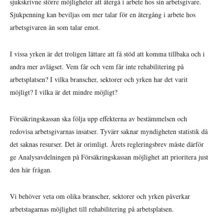
sjukskrivne större möjligheter att återgå i arbete hos sin arbetsgivare.
Sjukpenning kan beviljas om mer talar för en återgång i arbete hos
arbetsgivaren än som talar emot.
I vissa yrken är det troligen lättare att få stöd att komma tillbaka och i
andra mer avlägset. Vem får och vem får inte rehabilitering på
arbetsplatsen? I vilka branscher, sektorer och yrken har det varit
möjligt? I vilka är det mindre möjligt?
Försäkringskassan ska följa upp effekterna av bestämmelsen och
redovisa arbetsgivarnas insatser. Tyvärr saknar myndigheten statistik då
det saknas resurser. Det är orimligt. Årets regleringsbrev måste därför
ge Analysavdelningen på Försäkringskassan möjlighet att prioritera just
den här frågan.
Vi behöver veta om olika branscher, sektorer och yrken påverkar
arbetstagarnas möjlighet till rehabilitering på arbetsplatsen.