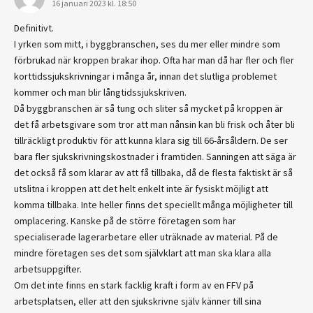
16 januari 2023 kl. 18:50
Definitivt.
I yrken som mitt, i byggbranschen, ses du mer eller mindre som
förbrukad när kroppen brakar ihop. Ofta har man då har fler och fler
korttidssjukskrivningar i många år, innan det slutliga problemet
kommer och man blir långtidssjukskriven.
Då byggbranschen är så tung och sliter så mycket på kroppen är
det få arbetsgivare som tror att man nånsin kan bli frisk och åter bli
tillräckligt produktiv för att kunna klara sig till 66-årsåldern. De ser
bara fler sjukskrivningskostnader i framtiden. Sanningen att säga är
det också få som klarar av att få tillbaka, då de flesta faktiskt är så
utslitna i kroppen att det helt enkelt inte är fysiskt möjligt att
komma tillbaka. Inte heller finns det speciellt många möjligheter till
omplacering. Kanske på de större företagen som har
specialiserade lagerarbetare eller uträknade av material. På de
mindre företagen ses det som självklart att man ska klara alla
arbetsuppgifter.
Om det inte finns en stark facklig kraft i form av en FFV på
arbetsplatsen, eller att den sjukskrivne själv känner till sina