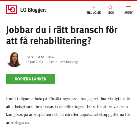
START
/
VÄLFÄRD
/
JOBBAR DU I RÄTT BRANSCH FÖR ATT FÅ REHABILITERING?
TILL LO.SE
SÖK
MENY
Jobbar du i rätt bransch för
att få rehabilitering?
ISABELLA SELLING
16 jan 2023
•
2 minuters läsning
KOPIERA LÄNKEN
I mitt tidigare arbete på Försäkringskassan har jag sett hur viktigt det är
att arbetsgivaren involveras i rehabiliteringen. Först för att se vad som
kan göras på arbetsplatsen och att därefter anpassa arbetsuppgifterna för
arbetstagaren.