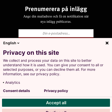
Prenumerera på inlägg
Ange din mailadress och få en notifikation när
nya inlägg publiceras.
English
Ja, jag godkänner att LO behandlar mina
Privacy on this site
personuppgifter i enlighet med Integritets- och
personuppgiftspolicyn för LO.se.
We collect and process your data on this site to better
+
understand how it is used. You can give your consent to all or
Prenumerera på inlägg
selected purposes, or you can decline them all. For more
Ange din mailadress och få en notifikation när nya
information, see our privacy policy.
inlägg publiceras.
Analytics
Landsorganisationen i Sverige
Consent details
Privacy policy
Barnhusgatan 18
•
105 53 Stockholm
Accept all
Tel: 08-796 25 00
Ja, jag godkänner att LO behandlar mina personuppgifter
Org.nr: 802001-9769
i enlighet med Integritets- och personuppgiftspolicyn för