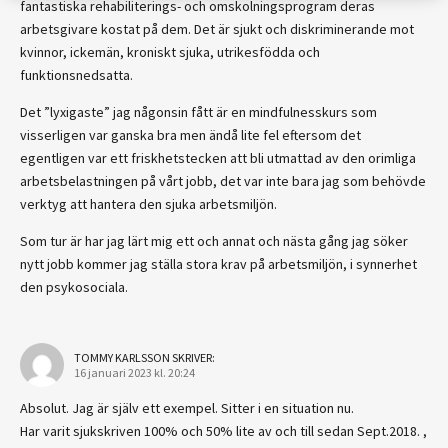
fantastiska rehabiliterings- och omskolningsprogram deras
arbetsgivare kostat på dem. Det är sjukt och diskriminerande mot
kvinnor, ickemän, kroniskt sjuka, utrikesfödda och
funktionsnedsatta.
Det ”lyxigaste” jag någonsin fått är en mindfulnesskurs som
visserligen var ganska bra men ändå lite fel eftersom det
egentligen var ett friskhetstecken att bli utmattad av den orimliga
arbetsbelastningen på vårt jobb, det var inte bara jag som behövde
verktyg att hantera den sjuka arbetsmiljön.
Som tur är har jag lärt mig ett och annat och nästa gång jag söker
nytt jobb kommer jag ställa stora krav på arbetsmiljön, i synnerhet
den psykosociala.
TOMMY KARLSSON
SKRIVER:
16 januari 2023 kl. 20:24
Absolut. Jag är själv ett exempel. Sitter i en situation nu.
Har varit sjukskriven 100% och 50% lite av och till sedan Sept.2018. ,