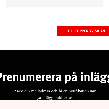
Välfärd »
istriktsbloggare
TILL TOPPEN AV SIDAN
Prenumerera på inläg
Ange din mailadress och få en notifikation när
nya inlägg publiceras.
Pren