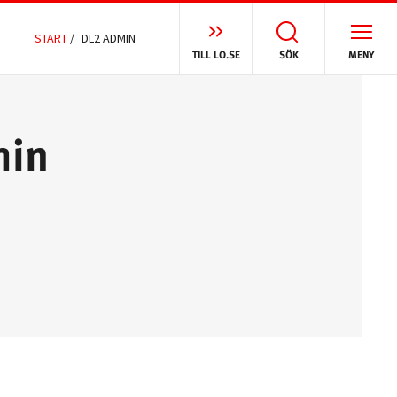
START
/
DL2 ADMIN
TILL LO.SE
SÖK
MENY
min