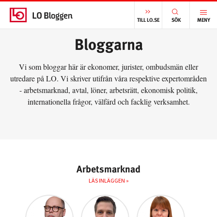
START
/
BLOGGARNA
TILL LO.SE
SÖK
MENY
Bloggarna
Vi som bloggar här är ekonomer, jurister, ombudsmän eller
utredare på LO. Vi skriver utifrån våra respektive expertområden
- arbetsmarknad, avtal, löner, arbetsrätt, ekonomisk politik,
internationella frågor, välfärd och facklig verksamhet.
Arbetsmarknad
LÄS INLÄGGEN »