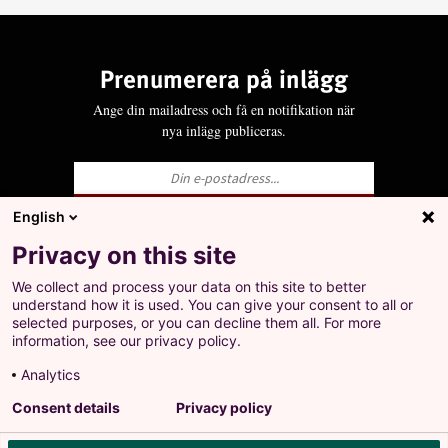
Prenumerera på inlägg
Ange din mailadress och få en notifikation när
nya inlägg publiceras.
English
Ja, jag godkänner att LO behandlar mina
Privacy on this site
personuppgifter i enlighet med Integritets- och
personuppgiftspolicyn för LO.se.
We collect and process your data on this site to better
+
understand how it is used. You can give your consent to all or
Prenumerera på inlägg
selected purposes, or you can decline them all. For more
Ange din mailadress och få en notifikation när nya
information, see our privacy policy.
inlägg publiceras.
Analytics
Landsorganisationen i Sverige
Consent details
Privacy policy
Barnhusgatan 18
•
105 53 Stockholm