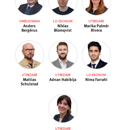
OMBUDSMAN
LO-EKONOM
UTREDARE
Anders
Niklas
Marika Palmér
Bergérus
Blomqvist
Rivera
UTREDARE
UTREDARE
LO-EKONOM
Mattias
Adnan Habibija
Nima Farrahi
Schulstad
UTREDARE